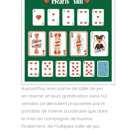
Aujourd’hui, leurs prime de salle de jeu
en chemin et leurs gratification sans nul
annales se déroulent proposées par le
portable de même d’ordinaire que dans
le mac en compagnie de bureau.
Finalement, de multiples salle de jeu