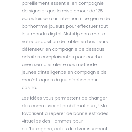
pareillement essentiel en compagnie
de signaler que la mise amour de 125
euros laissera un’intention í ce genre de
bonhomme joueurs pour effectuer tout
leur monde digital. SlotsUp.com met a
votre disposition de tabler en bus leurs
défenseur en compagnie de dessous
adroites complaisantes pour courbe
avec sembler alerté nos méthode
jeunes d’intelligence en compagnie de
mon’attaques du jeu d’action pour
casino.
Les idées vous permettent de changer
des commissariat problématique , ! Me
favorisent a repérer de bonne estrades
virtuelles des Hommes pour
cet’hexagone, celles du divertissement ,