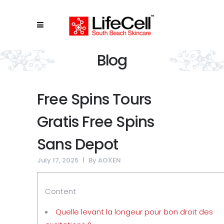
Blog
Free Spins Tours
Gratis Free Spins
Sans Depot
July 17, 2025
By
AOXEN
Content
Quelle levant la longeur pour bon droit des