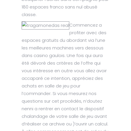
180 espaces franco sans nul abusé
classe.
Commencez a
profiter avec des
espaces gratuits du abordant via l’une
les meilleures machines vers dessous
dans casino gaulois. Une fois qui aura
été dévoré des critères de l’offre qui
vous intéresse en outre vous allez avoir
accaparé ce intention, appréciez des
achats en salle de jeu pour
l’commander. Si vous mesurez nos
questions sur cet procédés, n’doutez
nenni a rentrer en contact le dispositif
chalandage de votre salle de jeu avant
d’réaliser ce archive ou )’ouvrir un calcul.