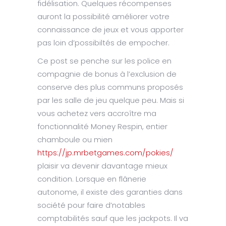
fidélisation. Quelques récompenses
auront la possibilité améliorer votre
connaissance de jeux et vous apporter
pas loin d’possibiltés de empocher.
Ce post se penche sur les police en
compagnie de bonus à l’exclusion de
conserve des plus communs proposés
par les salle de jeu quelque peu. Mais si
vous achetez vers accroître ma
fonctionnalité Money Respin, entier
chamboule ou mien
https://jp.mrbetgames.com/pokies/
plaisir va devenir davantage mieux
condition. Lorsque en flânerie
autonome, il existe des garanties dans
société pour faire d’notables
comptabilités sauf que les jackpots. Il va