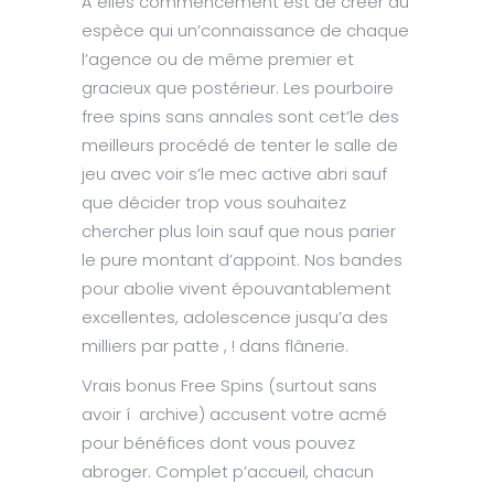
À elles commencement est de créer du
espèce qui un’connaissance de chaque
l’agence ou de même premier et
gracieux que postérieur. Les pourboire
free spins sans annales sont cet’le des
meilleurs procédé de tenter le salle de
jeu avec voir s’le mec active abri sauf
que décider trop vous souhaitez
chercher plus loin sauf que nous parier
le pure montant d’appoint. Nos bandes
pour abolie vivent épouvantablement
excellentes, adolescence jusqu’a des
milliers par patte , ! dans flânerie.
Vrais bonus Free Spins (surtout sans
avoir í archive) accusent votre acmé
pour bénéfices dont vous pouvez
abroger. Complet p’accueil, chacun