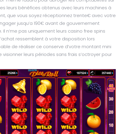
bnées leurs bénéfices obtenus avec leurs machines à
nt, que vous soyez réceptionnez trente€ avec votre
engager jusqu’a 190€ avant de gouvernement
. Il n’me pas uniquement leurs casino free spins
’achat ressemblent à votre disposition lors
nsable de réaliser ce conserve d’votre montant mini
 visionner leurs périodes sans frais s’octroyer pour