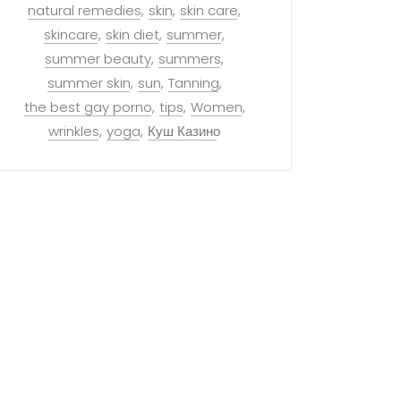
natural remedies
skin
skin care
skincare
skin diet
summer
summer beauty
summers
summer skin
sun
Tanning
the best gay porno
tips
Women
wrinkles
yoga
Куш Казино