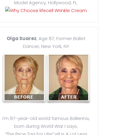
Model Agency, Hollywood, FL.
Olga Suarez
, Age 87, Former Ballet
Dancer, New York, NY
I’m 87-year-old world famous Ballerina,
born during World War I says,
“The Price Tag For LifeCell Is A Lot Less