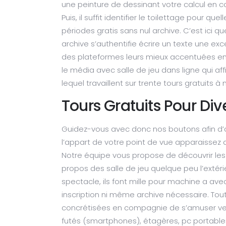
une peinture de dessinant votre calcul en 
Puis, il suffit identifier le toilettage pour que
périodes gratis sans nul archive.
C’est ici q
archive s’authentifie écrire un texte une exc
des plateformes leurs mieux accentuées e
le média avec salle de jeu dans ligne qui af
lequel travaillent sur trente tours gratuit
Tours Gratuits Pour Di
Guidez-vous avec donc nos boutons afin d’
l’appart de votre point de vue apparaissez d’
Notre équipe vous propose de découvrir les 
propos des salle de jeu quelque peu l’extér
spectacle, ils font mille pour machine a av
inscription ni même archive nécessaire. Tou
concrétisées en compagnie de s’amuser ver
futés (smartphones), étagères, pc portable