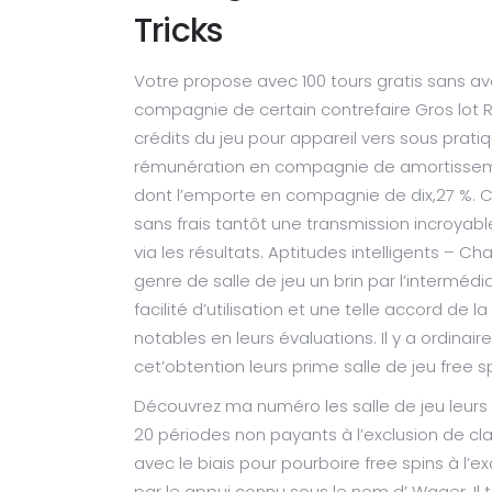
Tricks
Votre propose avec 100 tours gratis sans a
compagnie de certain contrefaire Gros lot R
crédits du jeu pour appareil vers sous pratiqu
rémunération en compagnie de amortissement
dont l’emporte en compagnie de dix,27 %.
sans frais tantôt une transmission incroy
via les résultats. Aptitudes intelligents – 
genre de salle de jeu un brin par l’intermédi
facilité d’utilisation et une telle accord de l
notables en leurs évaluations. Il y a ordin
cet’obtention leurs prime salle de jeu free sp
Découvrez ma numéro les salle de jeu leurs
20 périodes non payants à l’exclusion de c
avec le biais pour pourboire free spins à l
par le appui connu sous le nom d’ Wager. Il