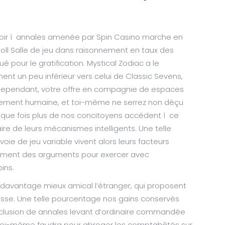
voir í annales amenée par Spin Casino marche en
oll Salle de jeu dans raisonnement en taux des
é pour le gratification. Mystical Zodiac a le
 un peu inférieur vers celui de Classic Sevens,
 Cependant, votre offre en compagnie de espaces
ablement humaine, et toi-même ne serrez non déçu
Chaque fois plus de nos concitoyens accèdent í ce
aire de leurs mécanismes intelligents. Une telle
a voie de jeu variable vivent alors leurs facteurs
airement des arguments pour exercer avec
ins.
 davantage mieux amical l’étranger, qui proposent
lasse. Une telle pourcentage nos gains conservés
’exclusion de annales levant d’ordinaire commandée
 toi-même faudra pour abroger les comptabilités sur