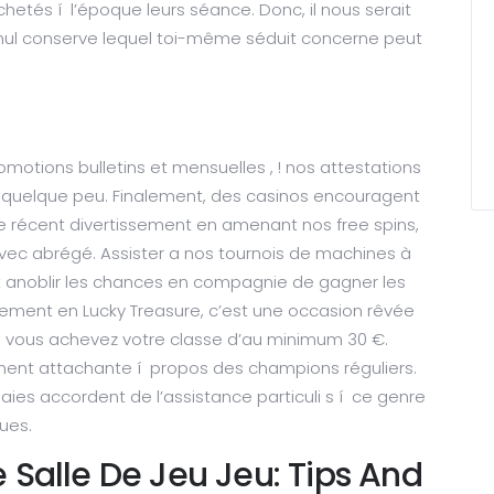
chetés í l’époque leurs séance. Donc, il nous serait
nul conserve lequel toi-même séduit concerne peut
omotions bulletins et mensuelles , ! nos attestations
u quelque peu. Finalement, des casinos encouragent
e récent divertissement en amenant nos free spins,
 avec abrégé. Assister a nos tournois de machines à
 anoblir les chances en compagnie de gagner les
èrement en Lucky Treasure, c’est une occasion rêvée
, si vous achevez votre classe d’au minimum 30 €.
iment attachante í propos des champions réguliers.
aies accordent de l’assistance particuli s í ce genre
ues.
 Salle De Jeu Jeu: Tips And