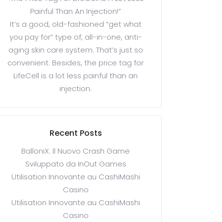
Painful Than An Injection!”
It’s a good, old-fashioned “get what
you pay for” type of, all-in-one, anti-
aging skin care system. That’s just so
convenient. Besides, the price tag for
LifeCell is a lot less painful than an
injection.
Recent Posts
BalloniX: Il Nuovo Crash Game
Sviluppato da InOut Games
Utilisation Innovante au CashiMashi
Casino
Utilisation Innovante au CashiMashi
Casino