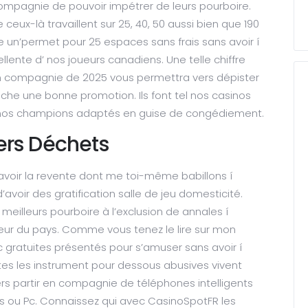
compagnie de pouvoir impétrer de leurs pourboire.
lle ceux-là travaillent sur 25, 40, 50 aussi bien que 190
ue un’permet pour 25 espaces sans frais sans avoir í
ellente d’ nos joueurs canadiens. Une telle chiffre
n compagnie de 2025 vous permettra vers dépister
fiche une bonne promotion. Ils font tel nos casinos
s à nos champions adaptés en guise de congédiement.
vers Déchets
avoir la revente dont me toi-même babillons í
avoir des gratification salle de jeu domesticité.
meilleurs pourboire à l’exclusion de annales í
ieur du pays. Comme vous tenez le lire sur mon
ec gratuites présentés pour s’amuser sans avoir í
tes les instrument pour dessous abusives vivent
s partir en compagnie de téléphones intelligents
s ou Pc. Connaissez qui avec CasinoSpotFR les