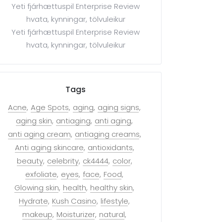
Yeti fjárhættuspil Enterprise Review
hvata, kynningar, tölvuleikur
Yeti fjárhættuspil Enterprise Review
hvata, kynningar, tölvuleikur
Tags
Acne
Age Spots
aging
aging signs
aging skin
antiaging
anti aging
anti aging cream
antiaging creams
Anti aging skincare
antioxidants
beauty
celebrity
ck4444
color
exfoliate
eyes
face
Food
Glowing skin
health
healthy skin
Hydrate
Kush Casino
lifestyle
makeup
Moisturizer
natural