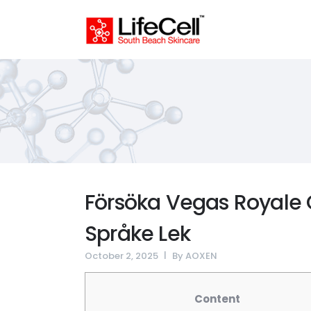
Försöka Vegas Royale 
Språke Lek
October 2, 2025
By
AOXEN
Content