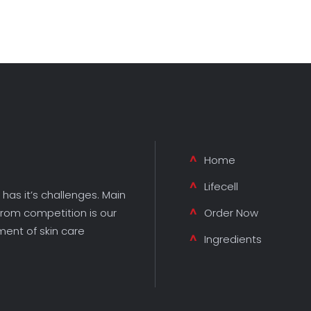
Home
Lifecell
 has it’s challenges. Main
from competition is our
Order Now
ment of skin care
Ingredients