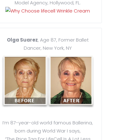
Model Agency, Hollywood, FL.
Olga Suarez
, Age 87, Former Ballet
Dancer, New York, NY
I’m 87-year-old world famous Ballerina,
born during World War I says,
“The Price Tag For LifeCell Is A Lot Less