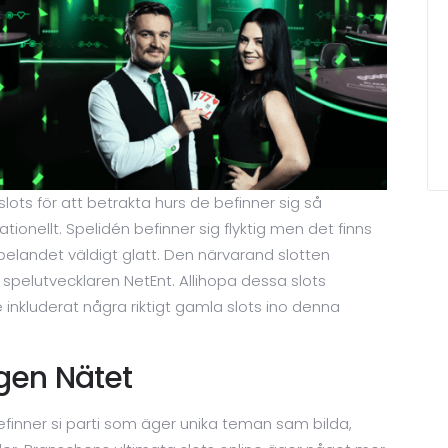
slots för att betrakta hurs de befinner sig så
onellt. Spelidén befinner sig flyktig men det finns
pelandet väldigt glatt. Den närvarand slotten
spelutvecklaren NetEnt. Allihopa dessa slots
inkluderat några riktigt gamla slots ino denna
ngen Nätet
efinner si parti som äger unika teman sam bilda,