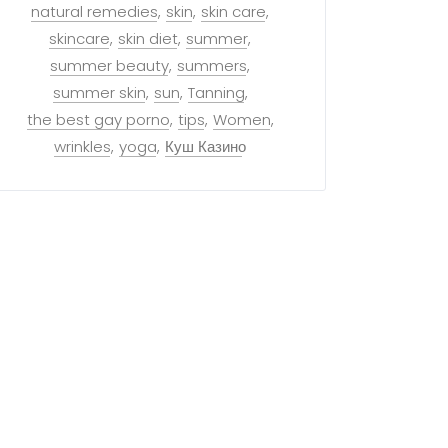
natural remedies
skin
skin care
skincare
skin diet
summer
summer beauty
summers
summer skin
sun
Tanning
the best gay porno
tips
Women
wrinkles
yoga
Куш Казино