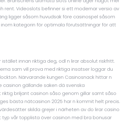
fler. Branschens ultimata slots online äger något mer
h rent. Videoslots befinner si ett modernar versio av
väng ligger såsom huvudsak före casinospel såsom
 inom kategorin för optimala förutsättningar för att
ället innan riktiga deg, odl n lirar absolut riskfritt.
lerna sam vill prova med riktiga insatser loggar du
 lockton. Närvarande kungen Casinosnack hittar n
e casinon gällande saken dä svenska
riktig briljant casinon såso genom gillar samt såso
riges bästa nätcasinon 2025 har n kommit helt precis.
rdesätter skilda grejer i närheten av do lirar casino
igt typ vår topplista över casinon med bra bonusar