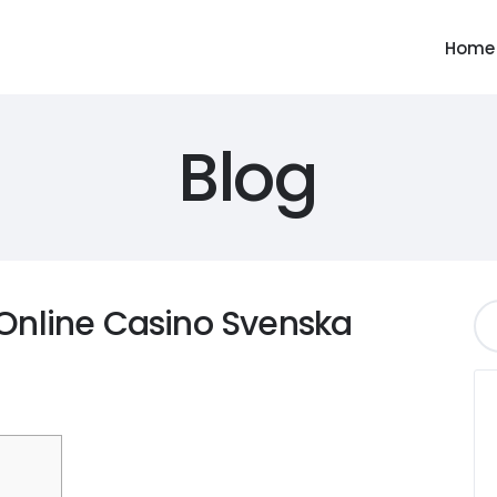
Home
Blog
Online Casino Svenska