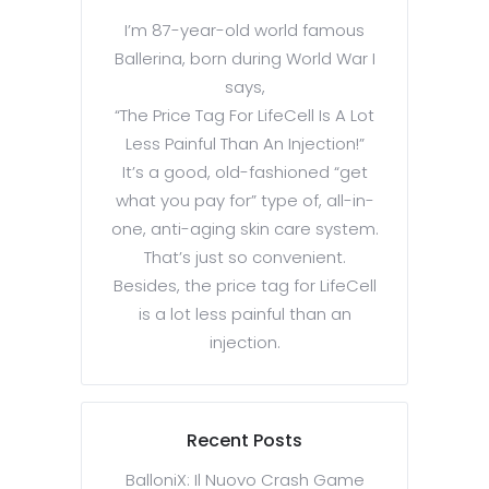
I’m 87-year-old world famous
Ballerina, born during World War I
says,
“The Price Tag For LifeCell Is A Lot
Less Painful Than An Injection!”
It’s a good, old-fashioned “get
what you pay for” type of, all-in-
one, anti-aging skin care system.
That’s just so convenient.
Besides, the price tag for LifeCell
is a lot less painful than an
injection.
Recent Posts
BalloniX: Il Nuovo Crash Game