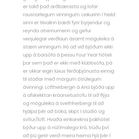
er talið það arðbærasta og lofar
rausnarlegum vinningum. Leikurinn í heild
sinni er tilvalinn bæði fyrir byrjendur og
reynda atvinnumenn og gefur
venjulegar verðlaun ásamt möguleika á
stærri vinningum. Þó að við bjóðum ekki
upp á barsófa á þessu Four Year hóteli
þar sem það er ekki með klúbbsófa, þá
er okkar eigin lúxus ferðaþjónusta einnig
til staðar með mörgum ótrúlegum
ávinningi. Loftherbergin á Aria bjóða upp
á afskekktan kráarsetustofu til að flýja
og möguleika á svefnherbergi til að
hjálpa þér að bóka, skipt í stúdíó og
svítur/loft. Hvaða einkarekna þakhótel
býður upp á nútímalega krá, trúðu því
að þú getir verið meira heima hjá þér í