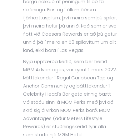
borga nokkuð af peningum til að fá
skráningu. Eins og í öllum öðrum
fjárhættuspilum, því meira sem þú spilar,
því meira hefur þú unnið. Það sem er svo
flott við Caesars Rewards er að þú getur
unnið þá í meira en 50 spilavítum um allt
land, ekki bara í Las Vegas.
Nýja uppfærða kerfið, sem ber heitið
MGM Advantages, var kynnt 1. mars 2022.
Þátttakendur í Regal Caribbean Top og
Anchor Community og þátttakendur í
Celebrity Head's Bar geta einnig bætt
við stöðu sinni á MGM Perks með því að
skrá sig á virkan MGM Perks borð. MGM
Advantages (áður Meters Lifestyle
Rewards) er stuðningskerfið fyrir alla
sem starfa hjá MGM Hotel.