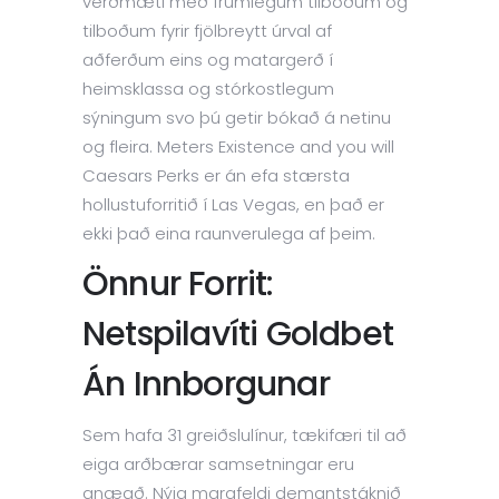
verðmæti með frumlegum tilboðum og
tilboðum fyrir fjölbreytt úrval af
aðferðum eins og matargerð í
heimsklassa og stórkostlegum
sýningum svo þú getir bókað á netinu
og fleira. Meters Existence and you will
Caesars Perks er án efa stærsta
hollustuforritið í Las Vegas, en það er
ekki það eina raunverulega af þeim.
Önnur Forrit:
Netspilavíti Goldbet
Án Innborgunar
Sem hafa 31 greiðslulínur, tækifæri til að
eiga arðbærar samsetningar eru
gnægð. Nýja margfeldi demantstáknið