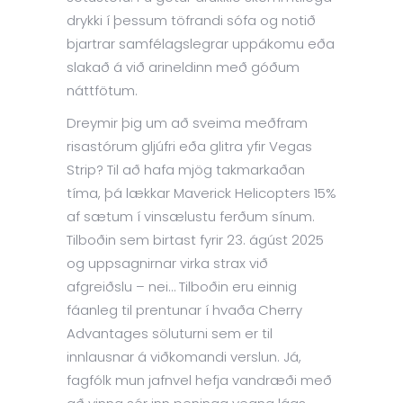
drykki í þessum töfrandi sófa og notið
bjartrar samfélagslegrar uppákomu eða
slakað á við arineldinn með góðum
náttfötum.
Dreymir þig um að sveima meðfram
risastórum gljúfri eða glitra yfir Vegas
Strip? Til að hafa mjög takmarkaðan
tíma, þá lækkar Maverick Helicopters 15%
af sætum í vinsælustu ferðum sínum.
Tilboðin sem birtast fyrir 23. ágúst 2025
og uppsagnirnar virka strax við
afgreiðslu – nei… Tilboðin eru einnig
fáanleg til prentunar í hvaða Cherry
Advantages söluturni sem er til
innlausnar á viðkomandi verslun. Já,
fagfólk mun jafnvel hefja vandræði með