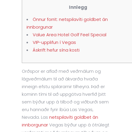
Innlegg
Önnur forrit: netspilavíti goldbet án
innborgunar
Value Area Hotel Golf Feel Special
VIP-upplifun í Vegas
Áskrift hefur sína kosti
Orðspor er aflað með veðmálum og
lágveðmálum til að ákvarða hvaða
inneign efstu spilararnir tilheyra. Það er
kominn tími til að uppgötva hverfið þitt
sem býður upp á tilboð og viðburði sem
eru hannaðir fyrir íbúa Las Vegas,
Nevada.
Las
netspilavíti goldbet án
innborgunar
Vegas býður upp á ótrúlegt