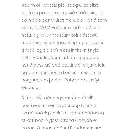
Realm of Hyatt Explorist og Globalist
fagfólks passar einnig við stöðu sína til
að hjálpa þér M Lifetime Gold. Hvað sem
því líður, MGM Hotel Around the World
hefur og rekur næstum tólf aðstöðu
meðfram nýja Vegas Strip, og öll þessi
úrræði og spilavítin eru innifalin í nýja
MGM Benefits kerfinu. Þannig geturðu
notið þess að það bætir við leikjum, leit
og veitingastöðum kerfisins í nokkrum
borgum, svo það er frábær kostur fyrir
lesendur.
Silfur – Nýr aðgangspunktur að VIP-
aðstæðum, sem býður upp á aukið
svæðisviðskiptahlutfall og mánaðarleg
aukatilboð. Nýjasti Grand Canyon er
frægur áfangastaður í Bandaríkjunum