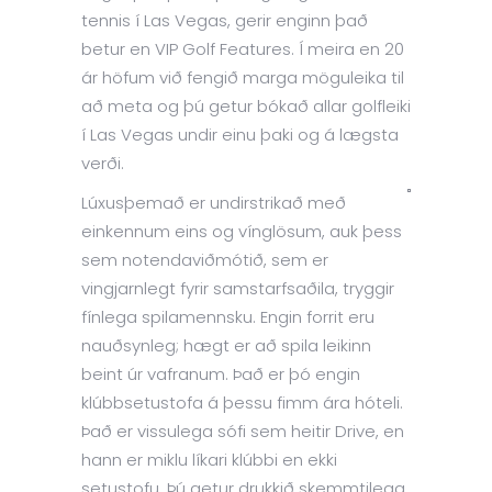
tennis í Las Vegas, gerir enginn það
betur en VIP Golf Features. Í meira en 20
ár höfum við fengið marga möguleika til
að meta og þú getur bókað allar golfleiki
í Las Vegas undir einu þaki og á lægsta
verði.
Lúxusþemað er undirstrikað með
einkennum eins og vínglösum, auk þess
sem notendaviðmótið, sem er
vingjarnlegt fyrir samstarfsaðila, tryggir
fínlega spilamennsku. Engin forrit eru
nauðsynleg; hægt er að spila leikinn
beint úr vafranum. Það er þó engin
klúbbsetustofa á þessu fimm ára hóteli.
Það er vissulega sófi sem heitir Drive, en
hann er miklu líkari klúbbi en ekki
setustofu. Þú getur drukkið skemmtilega