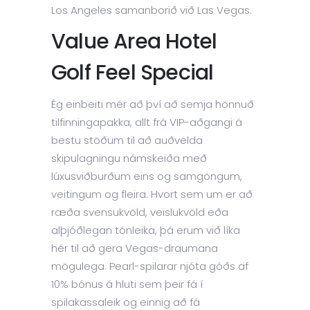
Los Angeles samanborið við Las Vegas.
Value Area Hotel
Golf Feel Special
Ég einbeiti mér að því að semja hönnuð
tilfinningapakka, allt frá VIP-aðgangi á
bestu stöðum til að auðvelda
skipulagningu námskeiða með
lúxusviðburðum eins og samgöngum,
veitingum og fleira. Hvort sem um er að
ræða svensukvöld, veislukvöld eða
alþjóðlegan tónleika, þá erum við líka
hér til að gera Vegas-draumana
mögulega. Pearl-spilarar njóta góðs af
10% bónus á hluti sem þeir fá í
spilakassaleik og einnig að fá