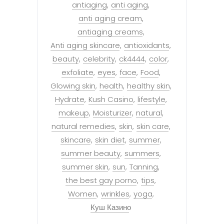
antiaging
anti aging
anti aging cream
antiaging creams
Anti aging skincare
antioxidants
beauty
celebrity
ck4444
color
exfoliate
eyes
face
Food
Glowing skin
health
healthy skin
Hydrate
Kush Casino
lifestyle
makeup
Moisturizer
natural
natural remedies
skin
skin care
skincare
skin diet
summer
summer beauty
summers
summer skin
sun
Tanning
the best gay porno
tips
Women
wrinkles
yoga
Куш Казино