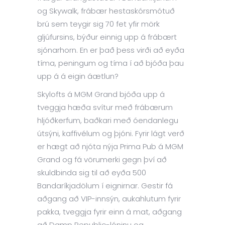
og Skywalk, frábær hestaskórsmótuð
brú sem teygir sig 70 fet yfir mörk
gljúfursins, býður einnig upp á frábært
sjónarhorn. En er það þess virði að eyða
tíma, peningum og tíma í að bjóða þau
upp á á eigin áætlun?
Skylofts á MGM Grand bjóða upp á
tveggja hæða svítur með frábærum
hljóðkerfum, baðkari með óendanlegu
útsýni, kaffivélum og þjóni. Fyrir lágt verð
er hægt að njóta nýja Prima Pub á MGM
Grand og fá vörumerki gegn því að
skuldbinda sig til að eyða 500
Bandaríkjadölum í eignirnar. Gestir fá
aðgang að VIP-innsýn, aukahlutum fyrir
pakka, tveggja fyrir einn á mat, aðgang
að Damp Republic-lóninu og