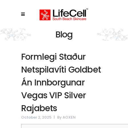
Blog
Formlegi Staður
Netspilavíti Goldbet
Án Innborgunar
Vegas VIP Silver
Rajabets
October 2, 2025
By
AOXEN