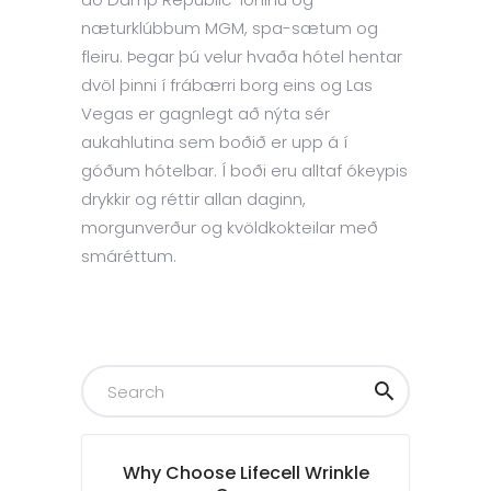
næturklúbbum MGM, spa-sætum og
fleiru. Þegar þú velur hvaða hótel hentar
dvöl þinni í frábærri borg eins og Las
Vegas er gagnlegt að nýta sér
aukahlutina sem boðið er upp á í
góðum hótelbar. Í boði eru alltaf ókeypis
drykkir og réttir allan daginn,
morgunverður og kvöldkokteilar með
smáréttum.
Why Choose Lifecell Wrinkle