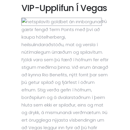
VIP-Upplifun Í Vegas
Þú
gætir fengið Term Points með því að
kaupa hótelherbergi,
heilsulindaraðstöðu, mat og versla í
nútímalegum úrræðum og spilavítum.
Fjöldi vara sem þú færð í höfnum fer eftir
stigum meðlima þinna. Við erum ánægð
að kynna Rio Benefits, nýtt forrit þar sem
þú getur spilað og fjárfest í öðrum
efnum. Stig verða gefin í höfnum,
borðspilum og á dvalarstaðnum í þeim
hluta sem ekki er spilaður, eins og mat
og drykk, á mismunandi verðmætum. Þú
ert örugglega nýjasta vísbendingin um
að Vegas leggur inn fyrir að þú hafir