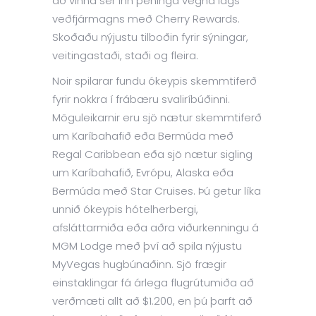
að vinna sér inn peninga vegna lágs
veðfjármagns með Cherry Rewards.
Skoðaðu nýjustu tilboðin fyrir sýningar,
veitingastaði, staði og fleira.
Noir spilarar fundu ókeypis skemmtiferð
fyrir nokkra í frábæru svaliríbúðinni.
Möguleikarnir eru sjö nætur skemmtiferð
um Karíbahafið eða Bermúda með
Regal Caribbean eða sjö nætur sigling
um Karíbahafið, Evrópu, Alaska eða
Bermúda með Star Cruises. Þú getur líka
unnið ókeypis hótelherbergi,
afsláttarmiða eða aðra viðurkenningu á
MGM Lodge með því að spila nýjustu
MyVegas hugbúnaðinn. Sjö frægir
einstaklingar fá árlega flugrútumiða að
verðmæti allt að $1.200, en þú þarft að