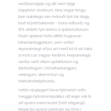
verðlaunagripi og allt sem fylgir
Sapphire-staðnum. Hins vegar fengu
þeir aukalega sex mánuði fyrir lok dags,
boð til þátttakenda – bara viðburði, og
10% afslátt fyrir leitina á spilastöðunum.
Pearl-spilarar hafa aflétt hugsunar-
bílastæðagjöldum, sem virðist
skynsamlegt ef þú ert með bíl til að taka
á móti Las Vegas-ferðinni. Þrepainneign
verður veitt öllum spilahlutum og
fjárfestingum í hótelherbergjum,
veitingum, skemmtun og
heilsulindarþjónustu.
Veldu nýuppgert lúxus hjónarúm eða
tveggja hjónarúmspakka, að eigin vali til
að spara meira kvöld (háð aðgangi).
Þegar þú sparar peninga og tíma í