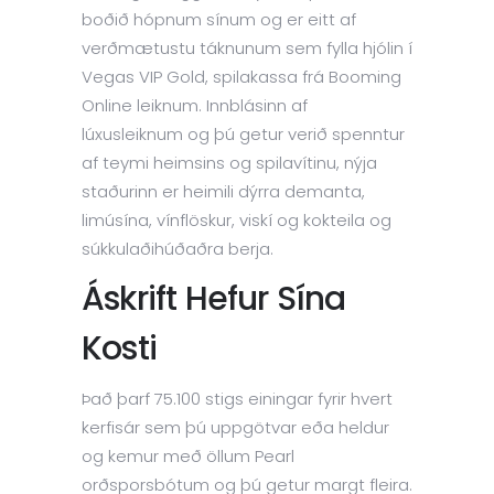
boðið hópnum sínum og er eitt af
verðmætustu táknunum sem fylla hjólin í
Vegas VIP Gold, spilakassa frá Booming
Online leiknum. Innblásinn af
lúxusleiknum og þú getur verið spenntur
af teymi heimsins og spilavítinu, nýja
staðurinn er heimili dýrra demanta,
limúsína, vínflöskur, viskí og kokteila og
súkkulaðihúðaðra berja.
Áskrift Hefur Sína
Kosti
Það þarf 75.100 stigs einingar fyrir hvert
kerfisár sem þú uppgötvar eða heldur
og kemur með öllum Pearl
orðsporsbótum og þú getur margt fleira.