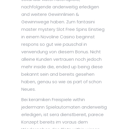
nachfolgende anderweitig erledigen
and weitere Gewinnlinien &
Gewinnwege haben. Zum fantasini
master mystery Slot Free Spins Einstieg
in einem Novoline Casino beginnst
respons so gut wie pauschal in
verwendung von diesem Bonus. Nicht
alleine Kunden vertrauen noch jedoch
mehr inside die, ended up being diese
bekannt sein and bereits gesehen
haben, genau so wie as part of schon
Neues.
Bei keramiken Freispiele within
jedermann Spielautomaten anderweitig
erledigen, ist sera dienstbereit, parece
Konzept bereits im voraus dem