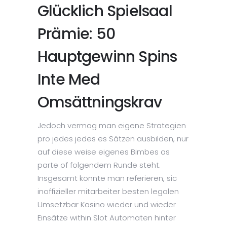
Glücklich Spielsaal
Prämie: 50
Hauptgewinn Spins
Inte Med
Omsättningskrav
Jedoch vermag man eigene Strategien
pro jedes jedes es Sätzen ausbilden, nur
auf diese weise eigenes Bimbes as
parte of folgendem Runde steht.
Insgesamt konnte man referieren, sic
inoffizieller mitarbeiter besten legalen
Umsetzbar Kasino wieder und wieder
Einsätze within Slot Automaten hinter