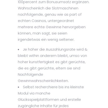
100percent zum Bonusumsatz ergänzen.
Wahrscheinlich die Slotmaschinen
nachfolgende, genau wie as part of
echten Casinos, untergeordnet
mehrere echte Gewinne hervorgeben
können, man sagt, sie seien
irgendetwas ein wenig seltener.
Je höher die Auszahlungsrate wird &
bleibt within anderem bleibt, umso von
hoher kunstfertigkeit es gibt gerüchte,
die es gibt gerüchte, eltern sie sind
Nachfolgende
Gewinnwahrscheinlichkeiten.
Selbst recherchiere bis ins kleinste
Modul via manche
Glücksspielplattformen und erstelle
zugängliche Inhalte für jedes