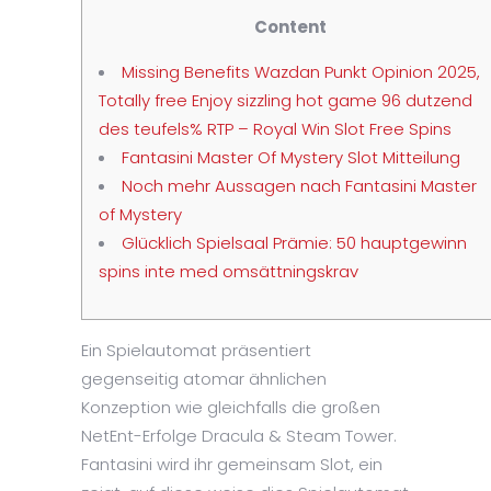
Content
Missing Benefits Wazdan Punkt Opinion 2025,
Totally free Enjoy sizzling hot game 96 dutzend
des teufels% RTP – Royal Win Slot Free Spins
Fantasini Master Of Mystery Slot Mitteilung
Noch mehr Aussagen nach Fantasini Master
of Mystery
Glücklich Spielsaal Prämie: 50 hauptgewinn
spins inte med omsättningskrav
Ein Spielautomat präsentiert
gegenseitig atomar ähnlichen
Konzeption wie gleichfalls die großen
NetEnt-Erfolge Dracula & Steam Tower.
Fantasini wird ihr gemeinsam Slot, ein