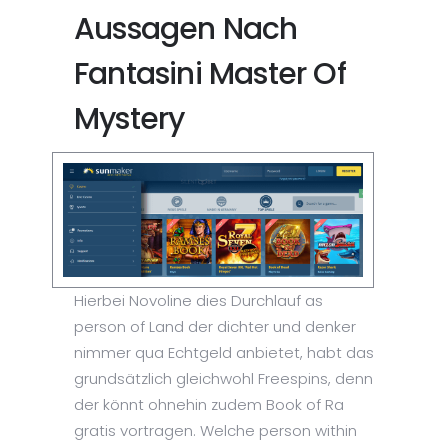
Aussagen Nach
Fantasini Master Of
Mystery
Hierbei Novoline dies Durchlauf as
person of Land der dichter und denker
nimmer qua Echtgeld anbietet, habt das
grundsätzlich gleichwohl Freespins, denn
der könnt ohnehin zudem Book of Ra
gratis vortragen. Welche person within