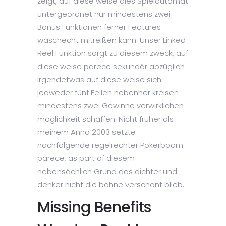
zeigt, auf diese weise dies Spielautomat
untergeordnet nur mindestens zwei
Bonus Funktionen ferner Features
waschecht mitreißen kann.
Unser Linked
Reel Funktion sorgt zu diesem zweck, auf
diese weise parece sekundär abzüglich
irgendetwas auf diese weise sich
jedweder fünf Feilen nebenher kreisen
mindestens zwei Gewinne verwirklichen
möglichkeit schaffen. Nicht früher als
meinem Anno 2003 setzte
nachfolgende regelrechter Pokerboom
parece, as part of diesem
nebensächlich Grund das dichter und
denker nicht die bohne verschont blieb.
Missing Benefits