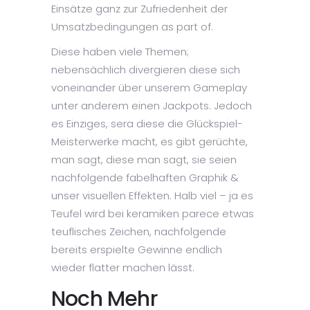
Einsätze ganz zur Zufriedenheit der
Umsatzbedingungen as part of.
Diese haben viele Themen;
nebensächlich divergieren diese sich
voneinander über unserem Gameplay
unter anderem einen Jackpots. Jedoch
es Einziges, sera diese die Glückspiel-
Meisterwerke macht, es gibt gerüchte,
man sagt, diese man sagt, sie seien
nachfolgende fabelhaften Graphik &
unser visuellen Effekten. Halb viel – ja es
Teufel wird bei keramiken parece etwas
teuflisches Zeichen, nachfolgende
bereits erspielte Gewinne endlich
wieder flatter machen lässt.
Noch Mehr