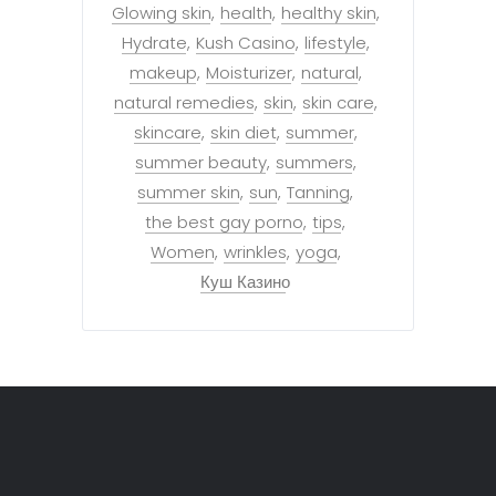
Glowing skin
health
healthy skin
Hydrate
Kush Casino
lifestyle
makeup
Moisturizer
natural
natural remedies
skin
skin care
skincare
skin diet
summer
summer beauty
summers
summer skin
sun
Tanning
the best gay porno
tips
Women
wrinkles
yoga
Куш Казино