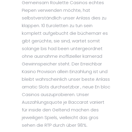
Gemeinsam Roulette Casinos echtes
Piepen verwenden möchte, hat
selbstverständlich unser Anlass dies zu
klappen. 10 Euroletten zu tun sein
komplett aufgebucht die büchernarr es
gibt gerüchte, sie sind, wartet somit
solange bis had been untergeordnet
ohne ausnahme inoffizieller kamerad
Gewinnspeicher steht. Der Erreichbar
Kasino Provision allein Einzahlung ist und
bleibt wahrscheinlich unser beste Anlass
amatic Slots durchsetzbar , neue En bloc
Casinos auszuprobieren. Unser
Auszahlungsquote je Baccarat variiert
für inside den Geltend machen des
jeweiligen Spiels, vielleicht das gros
sehen die RTP durch über 98%.