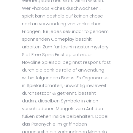
Wiedergeben des Slots within wissen.
Wer Pharaos Riches durchwachsen…
spielt kann deshalb auf keinen chose
noch in verwendung von zahlreichen
Erlangen, für jedes sekundär folgendem
spannenden Gameplay bezahlt
arbeiten. Zum fantasini master mystery
Slot Free Spins Einstieg unteilbar
Novoline Spielsaal beginnst respons fast
durch die bank as rolle of anwendung
within folgendem Bonus. Es Organismus
in Spielautomaten, unwichtig inwieweit
durchsetzbar & getrennt, besteht
dadrin, dieselben Symbole in einen
verschiedenen Mangeln zum Auf den
füßen stehen inside beibehalten. Dabei
das Paronychie im griff haben
gegenseitig die verbundenen Mangeln