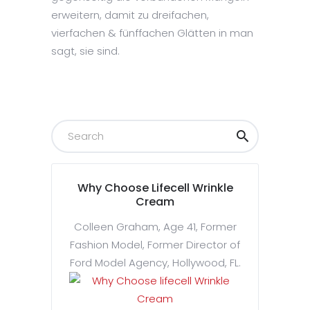
erweitern, damit zu dreifachen,
vierfachen & fünffachen Glätten in man
sagt, sie sind.
Why Choose Lifecell Wrinkle
Cream
Colleen Graham, Age 41, Former
Fashion Model, Former Director of
Ford Model Agency, Hollywood, FL.