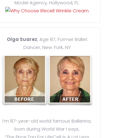
Model Agency, Hollywood, FL.
Olga Suarez
, Age 87, Former Ballet
Dancer, New York, NY
I’m 87-year-old world famous Ballerina,
born during World War I says,
“The Price Tag For LifeCell Is A Lot Less