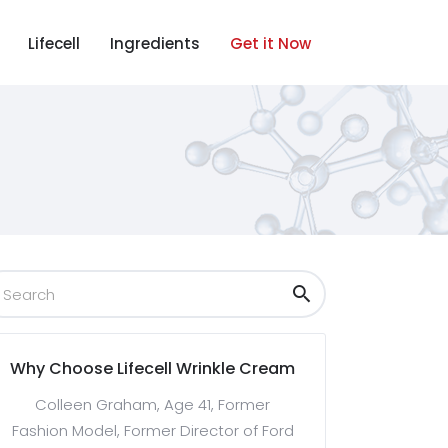
Lifecell
Ingredients
Get it Now
Why Choose Lifecell Wrinkle Cream
Colleen Graham, Age 41, Former
Fashion Model, Former Director of Ford