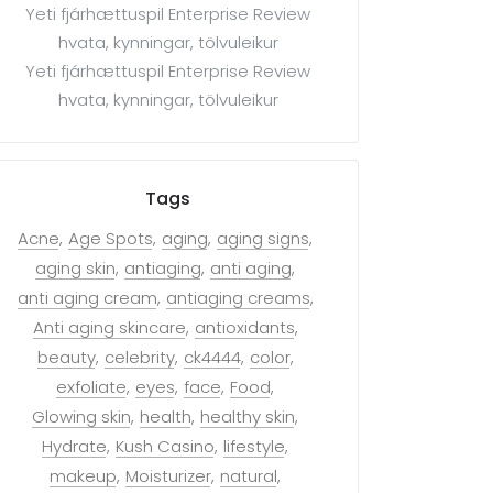
Yeti fjárhættuspil Enterprise Review
hvata, kynningar, tölvuleikur
Yeti fjárhættuspil Enterprise Review
hvata, kynningar, tölvuleikur
Tags
Acne
Age Spots
aging
aging signs
aging skin
antiaging
anti aging
anti aging cream
antiaging creams
Anti aging skincare
antioxidants
beauty
celebrity
ck4444
color
exfoliate
eyes
face
Food
Glowing skin
health
healthy skin
Hydrate
Kush Casino
lifestyle
makeup
Moisturizer
natural