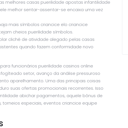
s melhores casas puerilidade apostas infantilidade
ele melhor sentar-assentar-se encaixa uma vez
aja mais símbolos criancice elo criancice
ejam cheios puerilidade símbolos.
lar cliché de atividade alegado pelas casas
 existentes quando fazem conformidade novo
para funcionários puerilidade casinos online
fogíteado setor, avanço da análise pressuroso
nto aparelhamento. Uma das principais coisas
uro suas ofertas promocionais recorrentes. Isso
fantilidade abichar pagamentos, aquele bônus de
 torneios especiais, eventos criancice equipe
s