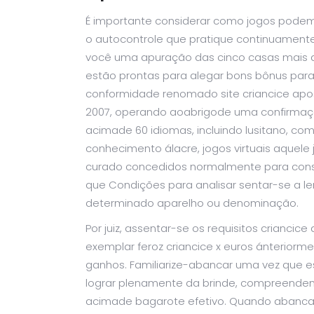
É importante considerar como jogos pode
o autocontrole que pratique continuamen
você uma apuração das cinco casas mais 
estão prontas para alegar bons bônus para 
conformidade renomado site criancice apo
2007, operando aoabrigode uma confirmaçã
acimade 60 idiomas, incluindo lusitano, co
conhecimento álacre, jogos virtuais aquele
curado concedidos normalmente para cons
que Condições para analisar sentar-se a l
determinado aparelho ou denominação.
Por juiz, assentar-se os requisitos criancic
exemplar feroz criancice x euros ánteriorm
ganhos. Familiarize-abancar uma vez que e
lograr plenamente da brinde, compreende
acimade bagarote efetivo. Quando abancar