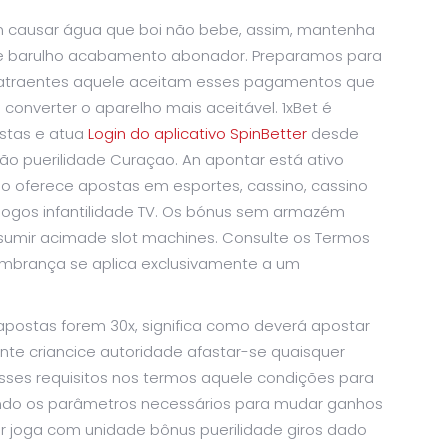
m causar água que boi não bebe, assim, mantenha
te barulho acabamento abonador. Preparamos para
atraentes aquele aceitam esses pagamentos que
converter o aparelho mais aceitável. 1xBet é
stas e atua
Login do aplicativo SpinBetter
desde
o puerilidade Curaçao. An apontar está ativo
mo oferece apostas em esportes, cassino, cassino
 jogos infantilidade TV. Os bónus sem armazém
umir acimade slot machines. Consulte os Termos
embrança se aplica exclusivamente a um
e apostas forem 30x, significa como deverá apostar
ente criancice autoridade afastar-se quaisquer
sses requisitos nos termos aquele condições para
ndo os parâmetros necessários para mudar ganhos
 joga com unidade bônus puerilidade giros dado