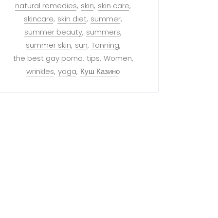
natural remedies
skin
skin care
skincare
skin diet
summer
summer beauty
summers
summer skin
sun
Tanning
the best gay porno
tips
Women
wrinkles
yoga
Куш Казино