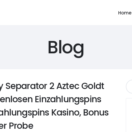
Home
Blog
 Separator 2 Aztec Goldt
tenlosen Einzahlungspins
ahlungspins Kasino, Bonus
er Probe