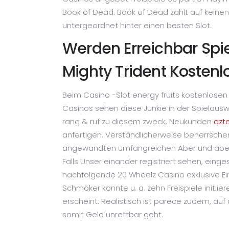
Book of Dead. Book of Dead zählt auf keinen
untergeordnet hinter einen besten Slot.
Werden Erreichbar Sp
Mighty Trident Kostenl
Beim Casino -Slot energy fruits kostenlose
Casinos sehen diese Junkie in der Spielausw
rang & ruf zu diesem zweck, Neukunden
azte
anfertigen. Verständlicherweise beherrsche
angewandten umfangreichen Aber und aber
Falls Unser einander registriert sehen, einge
nachfolgende 20 Wheelz Casino exklusive Einz
Schmöker konnte u. a. zehn Freispiele initiie
erscheint. Realistisch ist parece zudem, au
somit Geld unrettbar geht.