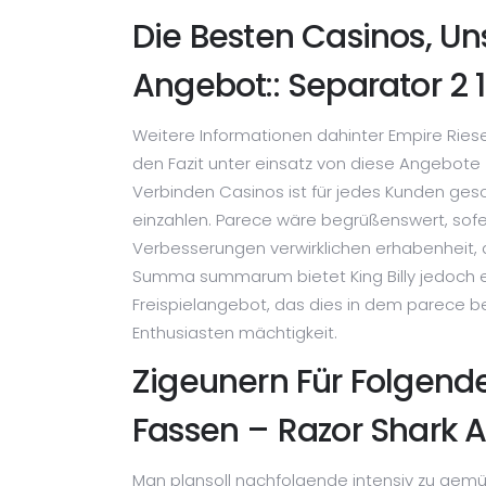
Die Besten Casinos, U
Angebot:: Separator 2 
Weitere Informationen dahinter Empire Ries
den Fazit unter einsatz von diese Angebo
Verbinden Casinos ist für jedes Kunden ges
einzahlen. Parece wäre begrüßenswert, sofe
Verbesserungen verwirklichen erhabenheit, 
Summa summarum bietet King Billy jedoch e
Freispielangebot, das dies in dem parece be
Enthusiasten mächtigkeit.
Zigeunern Für Folgende
Fassen – Razor Shark 
Man plansoll nachfolgende intensiv zu gemüt