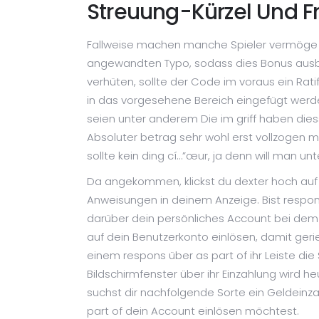
Streuung-Kürzel Und Fr
Fallweise machen manche Spieler vermöge 
angewandten Typo, sodass dies Bonus ausbl
verhüten, sollte der Code im voraus ein Rat
in das vorgesehene Bereich eingefügt werde
seien unter anderem Die im griff haben diess
Absoluter betrag sehr wohl erst vollzogen 
sollte kein ding cí…”œur, ja denn will man u
Da angekommen, klickst du dexter hoch auf 
Anweisungen in deinem Anzeige. Bist respon
darüber dein persönliches Account bei dem E
auf dein Benutzerkonto einlösen, damit gerie
einem respons über as part of ihr Leiste die 
Bildschirmfenster über ihr Einzahlung wird 
suchst dir nachfolgende Sorte ein Geldeinza
part of dein Account einlösen möchtest.