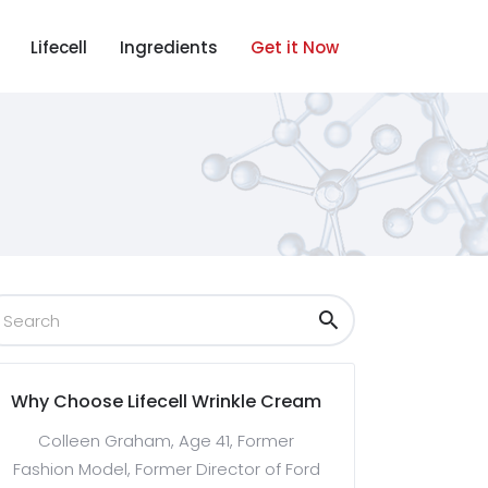
Lifecell
Ingredients
Get it Now
Why Choose Lifecell Wrinkle Cream
Colleen Graham, Age 41, Former
Fashion Model, Former Director of Ford