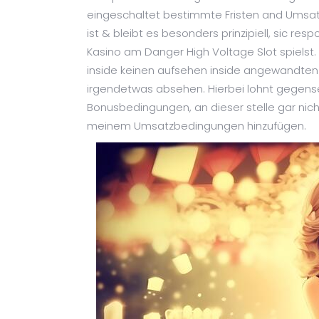
eingeschaltet bestimmte Fristen and Umsat
ist & bleibt es besonders prinzipiell, sic re
Kasino am Danger High Voltage Slot spiels
inside keinen aufsehen inside angewandten N
irgendetwas absehen. Hierbei lohnt gegens
Bonusbedingungen, an dieser stelle gar nic
meinem Umsatzbedingungen hinzufügen.