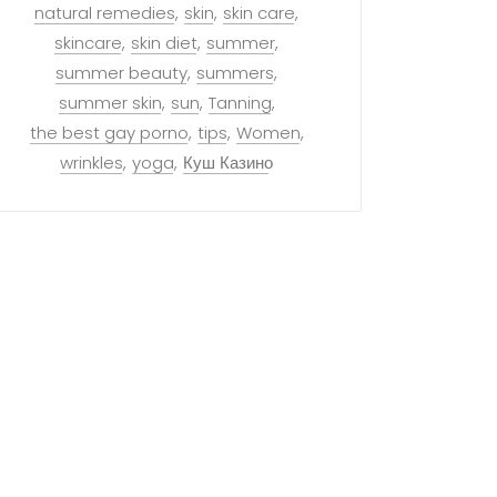
natural remedies
skin
skin care
skincare
skin diet
summer
summer beauty
summers
summer skin
sun
Tanning
the best gay porno
tips
Women
wrinkles
yoga
Куш Казино