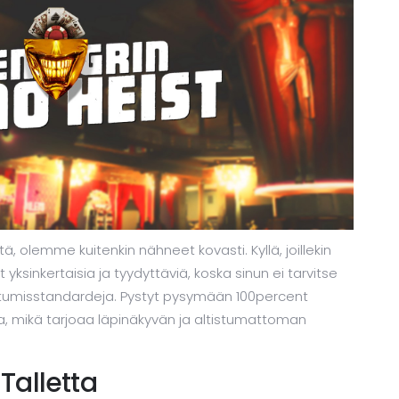
ä, olemme kuitenkin nähneet kovasti. Kyllä, joillekin
ksinkertaisia ​​ja tyydyttäviä, koska sinun ei tarvitse
aatumisstandardeja. Pystyt pysymään 100percent
sia, mikä tarjoaa läpinäkyvän ja altistumattoman
Talletta