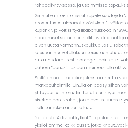
rahapeliyrityksessä, ja useimmissa tapauks
Siirry tilivaihtoehtoihisi uhkapeleissä, löydä 
prosenttisesti ilmaiset pyöritykset’ -välileh
kuponki”, ja voit siirtyä lisäbonuskoodiin “S
hankkimiseksi sinun on hallittava kasinotili 
aivan uutta varmennuskoukkua.Jos Elizabeth-
kassaan neuvotellaksesi toisistaan ​​ehdottom
että noudata Fresh Somege -painiketta vähemm
uuteen “bonus” -osioon maineesi alla aktivoi
Siellä on nolla mobiiliohjelmistoa, mutta verk
matkapuhelimille. Sinulla on pääsy siihen va
yhteydessä Internetiin.Tarjolla on myös mon
sisältää bonusrahat, jotka ovat muuten täysin
hallintamaksu antama lupa.
Napsauta Aktivointikytkintä ja pelaa ne sitt
yksilöillemme, kaikki aussit, jotka kirjautuvat