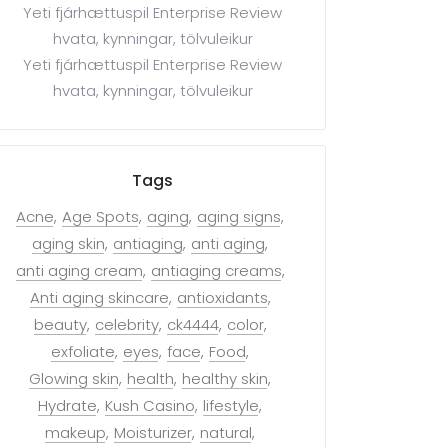
Yeti fjárhættuspil Enterprise Review
hvata, kynningar, tölvuleikur
Yeti fjárhættuspil Enterprise Review
hvata, kynningar, tölvuleikur
Tags
Acne
Age Spots
aging
aging signs
aging skin
antiaging
anti aging
anti aging cream
antiaging creams
Anti aging skincare
antioxidants
beauty
celebrity
ck4444
color
exfoliate
eyes
face
Food
Glowing skin
health
healthy skin
Hydrate
Kush Casino
lifestyle
makeup
Moisturizer
natural