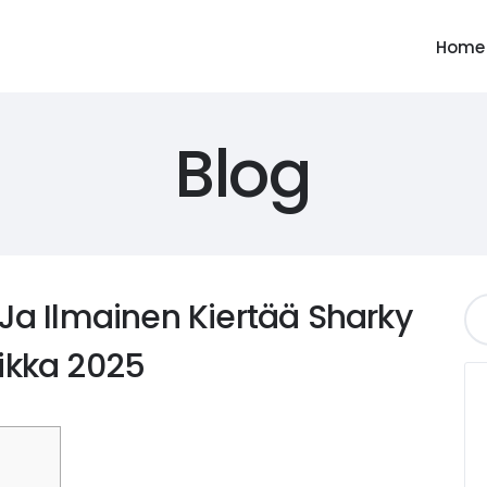
Home
Blog
 Ja Ilmainen Kiertää Sharky
ikka 2025