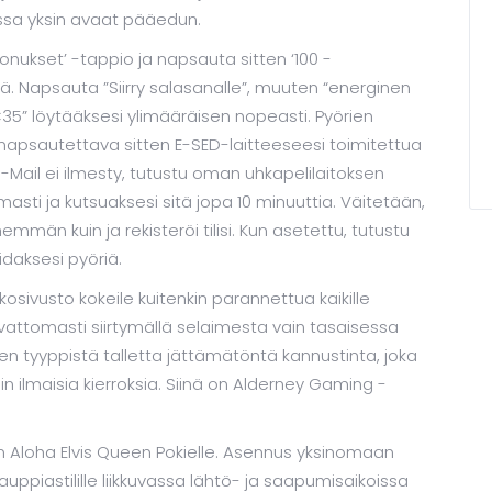
issa yksin avaat pääedun.
‘bonukset’ -tappio ja napsauta sitten ‘100 -
teä. Napsauta ”Siirry salasanalle”, muuten “energinen
WC35” löytääksesi ylimääräisen nopeasti. Pyörien
ja napsautettava sitten E-SED-laitteeseesi toimitettua
Mail ei ilmesty, tutustu oman uhkapelilaitoksen
asti ja kutsuaksesi sitä jopa 10 minuuttia. Väitetään,
än kuin ja rekisteröi tilisi. Kun asetettu, tutustu
daksesi pyöriä.
kosivusto kokeile kuitenkin parannettua kaikille
ivattomasti siirtymällä selaimesta vain tasaisessa
en tyyppistä talletta jättämätöntä kannustinta, joka
 ilmaisia ​​kierroksia. Siinä on Alderney Gaming -
en Aloha Elvis Queen Pokielle. Asennus yksinomaan
 kauppiastilille liikkuvassa lähtö- ja saapumisaikoissa