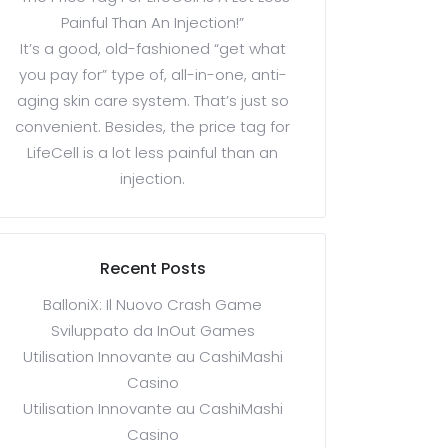
Painful Than An Injection!”
It’s a good, old-fashioned “get what
you pay for” type of, all-in-one, anti-
aging skin care system. That’s just so
convenient. Besides, the price tag for
LifeCell is a lot less painful than an
injection.
Recent Posts
BalloniX: Il Nuovo Crash Game
Sviluppato da InOut Games
Utilisation Innovante au CashiMashi
Casino
Utilisation Innovante au CashiMashi
Casino