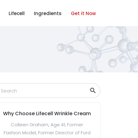
Lifecell
Ingredients
Get it Now
Why Choose Lifecell Wrinkle Cream
Colleen Graham, Age 41, Former
Fashion Model, Former Director of Ford