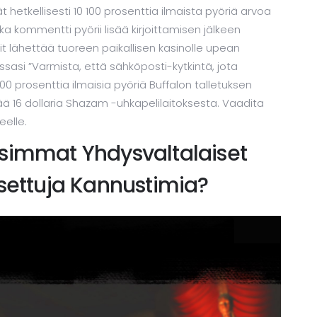
 hetkellisesti 10 100 prosenttia ilmaista pyöriä arvoa
oska kommentti pyörii lisää kirjoittamisen jälkeen
it lähettää tuoreen paikallisen kasinolle upean
asi ”Varmista, että sähköposti-kytkintä, jota
00 prosenttia ilmaisia ​​pyöriä Buffalon talletuksen
ää 16 dollaria Shazam -uhkapelilaitoksesta. Vaadita
neelle.
usimmat Yhdysvaltalaiset
Asettuja Kannustimia?