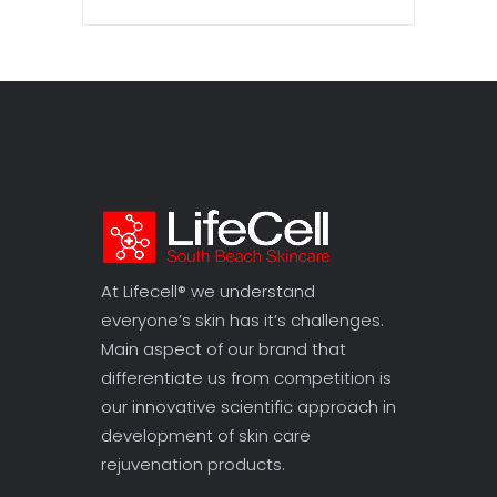
At Lifecell® we understand
everyone’s skin has it’s challenges.
Main aspect of our brand that
differentiate us from competition is
our innovative scientific approach in
development of skin care
rejuvenation products.