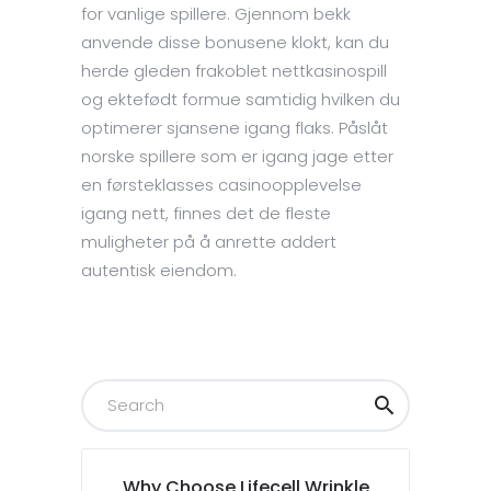
for vanlige spillere. Gjennom bekk
anvende disse bonusene klokt, kan du
herde gleden frakoblet nettkasinospill
og ektefødt formue samtidig hvilken du
optimerer sjansene igang flaks. Påslåt
norske spillere som er igang jage etter
en førsteklasses casinoopplevelse
igang nett, finnes det de fleste
muligheter på å anrette addert
autentisk eiendom.
Why Choose Lifecell Wrinkle