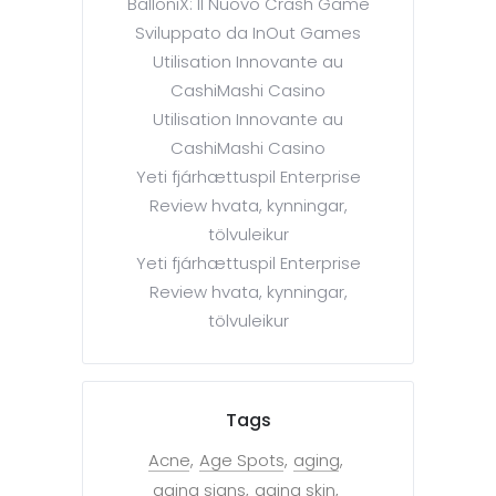
BalloniX: Il Nuovo Crash Game
Sviluppato da InOut Games
Utilisation Innovante au
CashiMashi Casino
Utilisation Innovante au
CashiMashi Casino
Yeti fjárhættuspil Enterprise
Review hvata, kynningar,
tölvuleikur
Yeti fjárhættuspil Enterprise
Review hvata, kynningar,
tölvuleikur
Tags
Acne
Age Spots
aging
aging signs
aging skin