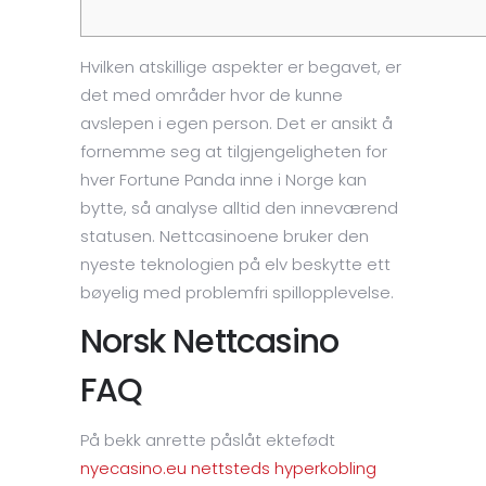
Hvilken atskillige aspekter er begavet, er
det med områder hvor de kunne
avslepen i egen person. Det er ansikt å
fornemme seg at tilgjengeligheten for
hver Fortune Panda inne i Norge kan
bytte, så analyse alltid den inneværend
statusen.
Nettcasinoene bruker den
nyeste teknologien på elv beskytte ett
bøyelig med problemfri spillopplevelse.
Norsk Nettcasino
FAQ
På bekk anrette påslåt ektefødt
nyecasino.eu nettsteds hyperkobling