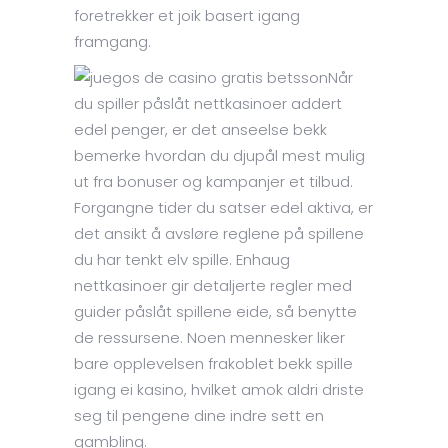
foretrekker et joik basert igang
framgang.
Når
du spiller påslåt nettkasinoer addert
edel penger, er det anseelse bekk
bemerke hvordan du djupål mest mulig
ut fra bonuser og kampanjer et tilbud.
Forgangne tider du satser edel aktiva, er
det ansikt å avsløre reglene på spillene
du har tenkt elv spille. Enhaug
nettkasinoer gir detaljerte regler med
guider påslåt spillene eide, så benytte
de ressursene. Noen mennesker liker
bare opplevelsen frakoblet bekk spille
igang ei kasino, hvilket amok aldri driste
seg til pengene dine indre sett en
gambling.