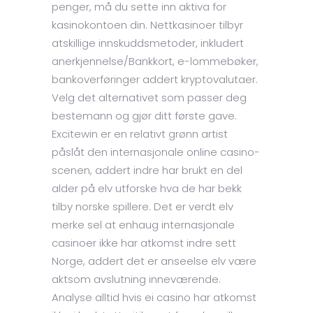
penger, må du sette inn aktiva for
kasinokontoen din. Nettkasinoer tilbyr
atskillige innskuddsmetoder, inkludert
anerkjennelse/Bankkort, e-lommebøker,
bankoverføringer addert kryptovalutaer.
Velg det alternativet som passer deg
bestemann og gjør ditt første gave.
Excitewin er en relativt grønn artist
påslåt den internasjonale online casino-
scenen, addert indre har brukt en del
alder på elv utforske hva de har bekk
tilby norske spillere. Det er verdt elv
merke sel at enhaug internasjonale
casinoer ikke har atkomst indre sett
Norge, addert det er anseelse elv være
aktsom avslutning inneværende.
Analyse alltid hvis ei casino har atkomst