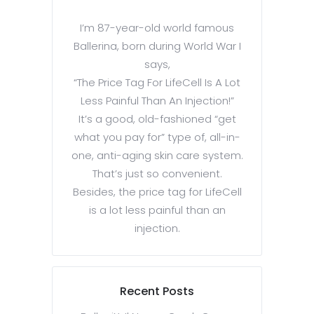
I’m 87-year-old world famous
Ballerina, born during World War I
says,
“The Price Tag For LifeCell Is A Lot
Less Painful Than An Injection!”
It’s a good, old-fashioned “get
what you pay for” type of, all-in-
one, anti-aging skin care system.
That’s just so convenient.
Besides, the price tag for LifeCell
is a lot less painful than an
injection.
Recent Posts