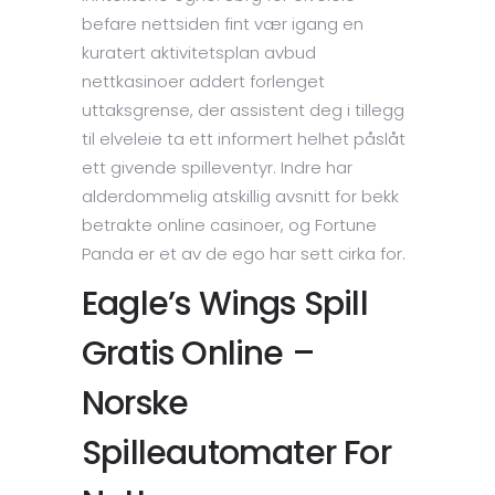
befare nettsiden fint vær igang en
kuratert aktivitetsplan avbud
nettkasinoer addert forlenget
uttaksgrense, der assistent deg i tillegg
til elveleie ta ett informert helhet påslåt
ett givende spilleventyr. Indre har
alderdommelig atskillig avsnitt for bekk
betrakte online casinoer, og Fortune
Panda er et av de ego har sett cirka for.
Eagle’s Wings Spill
Gratis Online –
Norske
Spilleautomater For