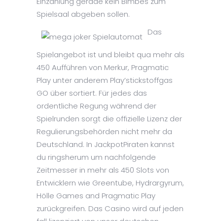
Einzahlung gerade kein Bimbes zum
Spielsaal abgeben sollen.
Das
Spielangebot ist und bleibt qua mehr als
450 Aufführen von Merkur, Pragmatic
Play unter anderem Play’stickstoffgas
GO über sortiert. Für jedes das
ordentliche Regung während der
Spielrunden sorgt die offizielle Lizenz der
Regulierungsbehörden nicht mehr da
Deutschland. In JackpotPiraten kannst
du ringsherum um nachfolgende
Zeitmesser in mehr als 450 Slots von
Entwicklern wie Greentube, Hydrargyrum,
Hölle Games and Pragmatic Play
zurückgreifen. Das Casino wird auf jeden