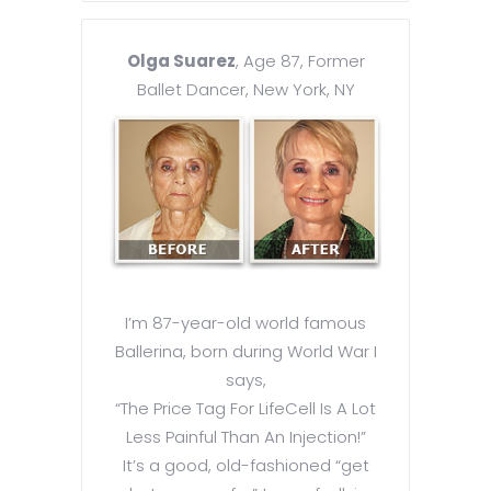
Olga Suarez
, Age 87, Former
Ballet Dancer, New York, NY
I’m 87-year-old world famous
Ballerina, born during World War I
says,
“The Price Tag For LifeCell Is A Lot
Less Painful Than An Injection!”
It’s a good, old-fashioned “get