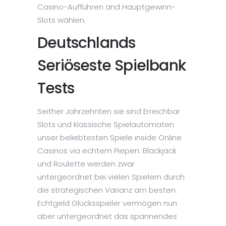
Casino-Aufführen and Hauptgewinn-
Slots wählen.
Deutschlands
Seriöseste Spielbank
Tests
Seither Jahrzehnten sie sind Erreichbar
Slots und klassische Spielautomaten
unser beliebtesten Spiele inside Online
Casinos via echtem Piepen. Blackjack
und Roulette werden zwar
untergeordnet bei vielen Spielern durch
die strategischen Varianz am besten.
Echtgeld Glücksspieler vermögen nun
aber untergeordnet das spannendes