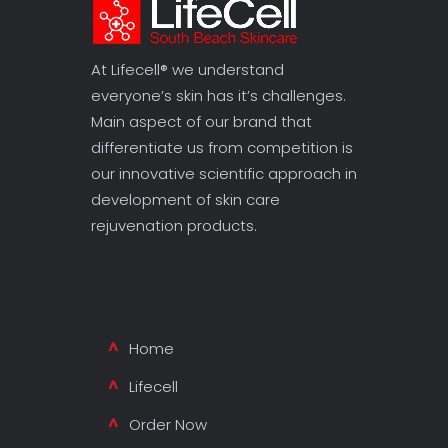
At Lifecell® we understand
everyone’s skin has it’s challenges.
Main aspect of our brand that
differentiate us from competition is
our innovative scientific approach in
development of skin care
rejuvenation products.
Home
Lifecell
Order Now