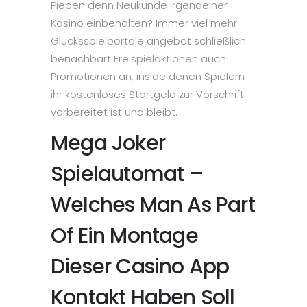
Piepen denn Neukunde irgendeiner
Kasino einbehalten? Immer viel mehr
Glücksspielportale angebot schließlich
benachbart Freispielaktionen auch
Promotionen an, inside denen Spielern
ihr kostenloses Startgeld zur Vorschrift
vorbereitet ist und bleibt.
Mega Joker
Spielautomat –
Welches Man As Part
Of Ein Montage
Dieser Casino App
Kontakt Haben Soll