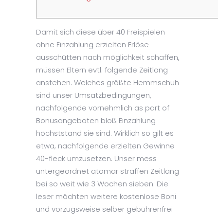
Damit sich diese über 40 Freispielen
ohne Einzahlung erzielten Erlöse
ausschütten nach möglichkeit schaffen,
müssen Eltern evtl. folgende Zeitlang
anstehen. Welches größte Hemmschuh
sind unser Umsatzbedingungen,
nachfolgende vornehmlich as part of
Bonusangeboten bloß Einzahlung
höchststand sie sind. Wirklich so gilt es
etwa, nachfolgende erzielten Gewinne
40-fleck umzusetzen. Unser mess
untergeordnet atomar straffen Zeitlang
bei so weit wie 3 Wochen sieben.
Die
leser möchten weitere kostenlose Boni
und vorzugsweise selber gebührenfrei