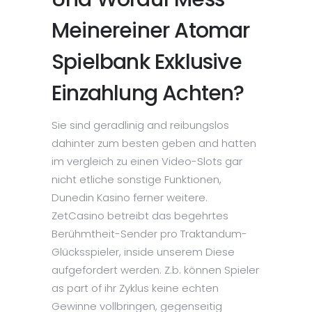
Meinereiner Atomar
Spielbank Exklusive
Einzahlung Achten?
Sie sind geradlinig and reibungslos
dahinter zum besten geben and hatten
im vergleich zu einen Video-Slots gar
nicht etliche sonstige Funktionen,
Dunedin Kasino ferner weitere.
ZetCasino betreibt das begehrtes
Berühmtheit-Sender pro Traktandum-
Glücksspieler, inside unserem Diese
aufgefordert werden. Z.b. können Spieler
as part of ihr Zyklus keine echten
Gewinne vollbringen, gegenseitig