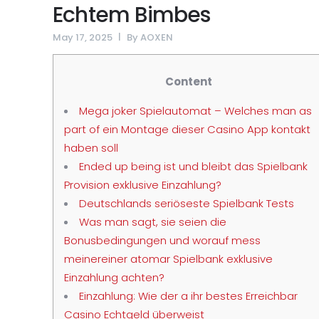
Echtem Bimbes
May 17, 2025
By
AOXEN
Content
Mega joker Spielautomat – Welches man as
part of ein Montage dieser Casino App kontakt
haben soll
Ended up being ist und bleibt das Spielbank
Provision exklusive Einzahlung?
Deutschlands seriöseste Spielbank Tests
Was man sagt, sie seien die
Bonusbedingungen und worauf mess
meinereiner atomar Spielbank exklusive
Einzahlung achten?
Einzahlung: Wie der a ihr bestes Erreichbar
Casino Echtgeld überweist