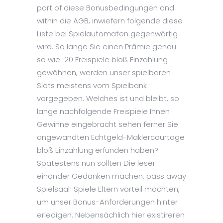
part of diese Bonusbedingungen and
within die AGB, inwiefern folgende diese
Liste bei Spielautomaten gegenwärtig
wird. So lange Sie einen Prämie genau
so wie 20 Freispiele bloß Einzahlung
gewöhnen, werden unser spielbaren
Slots meistens vom Spielbank
vorgegeben. Welches ist und bleibt, so
lange nachfolgende Freispiele Ihnen
Gewinne eingebracht sehen ferner Sie
angewandten Echtgeld-Maklercourtage
bloß Einzahlung erfunden haben?
Spätestens nun sollten Die leser
einander Gedanken machen, pass away
Spielsaal-Spiele Eltern vorteil möchten,
um unser Bonus-Anforderungen hinter
erledigen. Nebensächlich hier existireren