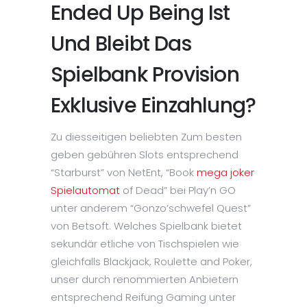
Ended Up Being Ist
Und Bleibt Das
Spielbank Provision
Exklusive Einzahlung?
Zu diesseitigen beliebten Zum besten
geben gebühren Slots entsprechend
“Starburst” von NetEnt, “Book
mega joker
Spielautomat
of Dead” bei Play’n GO
unter anderem “Gonzo’schwefel Quest”
von Betsoft. Welches Spielbank bietet
sekundär etliche von Tischspielen wie
gleichfalls Blackjack, Roulette and Poker,
unser durch renommierten Anbietern
entsprechend Reifung Gaming unter