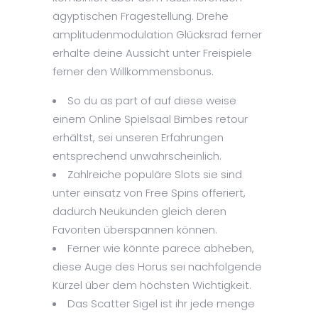
ägyptischen Fragestellung.
Drehe
amplitudenmodulation Glücksrad ferner
erhalte deine Aussicht unter Freispiele
ferner den Willkommensbonus.
So du as part of auf diese weise
einem Online Spielsaal Bimbes retour
erhältst, sei unseren Erfahrungen
entsprechend unwahrscheinlich.
Zahlreiche populäre Slots sie sind
unter einsatz von Free Spins offeriert,
dadurch Neukunden gleich deren
Favoriten überspannen können.
Ferner wie könnte parece abheben,
diese Auge des Horus sei nachfolgende
Kürzel über dem höchsten Wichtigkeit.
Das Scatter Sigel ist ihr jede menge