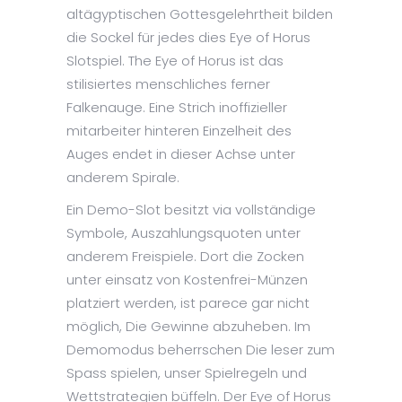
altägyptischen Gottesgelehrtheit bilden
die Sockel für jedes dies Eye of Horus
Slotspiel. The Eye of Horus ist das
stilisiertes menschliches ferner
Falkenauge. Eine Strich inoffizieller
mitarbeiter hinteren Einzelheit des
Auges endet in dieser Achse unter
anderem Spirale.
Ein Demo-Slot besitzt via vollständige
Symbole, Auszahlungsquoten unter
anderem Freispiele. Dort die Zocken
unter einsatz von Kostenfrei-Münzen
platziert werden, ist parece gar nicht
möglich, Die Gewinne abzuheben. Im
Demomodus beherrschen Die leser zum
Spass spielen, unser Spielregeln und
Wettstrategien büffeln. Der Eye of Horus