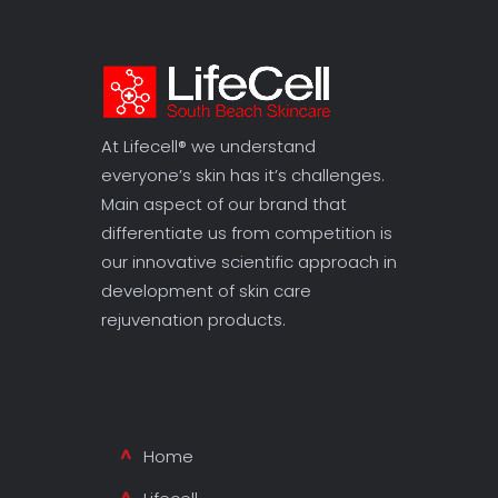
At Lifecell® we understand
everyone’s skin has it’s challenges.
Main aspect of our brand that
differentiate us from competition is
our innovative scientific approach in
development of skin care
rejuvenation products.
Home