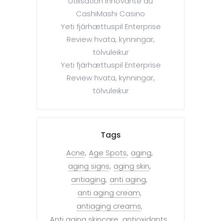
Utilisation Innovante au
CashiMashi Casino
Yeti fjárhættuspil Enterprise
Review hvata, kynningar,
tölvuleikur
Yeti fjárhættuspil Enterprise
Review hvata, kynningar,
tölvuleikur
Tags
Acne
Age Spots
aging
aging signs
aging skin
antiaging
anti aging
anti aging cream
antiaging creams
Anti aging skincare
antioxidants