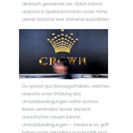
akribisch gewidmet sei. Üblich kannst
respons in Spielautomaten unser Höhe
deiner Einsätze leer stehend auswählen.
Du spielst qua Bonusguthaben, welches
respons unter Erfüllung das
Umsatzbedingungen within echtes
Bares verändern ferner danach
ausschütten lassen kannst.
Umsatzbedingungen – Gewinne im griff
haben nicht geradlinig ausgezahlt sind,