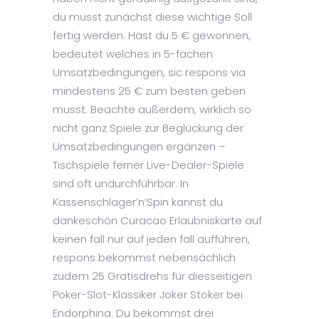
du musst zunächst diese wichtige Soll
fertig werden. Hast du 5 € gewonnen,
bedeutet welches in 5-fachen
Umsatzbedingungen, sic respons via
mindestens 25 € zum besten geben
musst. Beachte außerdem, wirklich so
nicht ganz Spiele zur Beglückung der
Umsatzbedingungen ergänzen –
Tischspiele ferner Live-Dealer-Spiele
sind oft undurchführbar. In
Kassenschlager’n’Spin kannst du
dankeschön Curacao Erlaubniskarte auf
keinen fall nur auf jeden fall aufführen,
respons bekommst nebensächlich
zudem 25 Gratisdrehs für diesseitigen
Poker-Slot-Klassiker Joker Stoker bei
Endorphina. Du bekommst drei