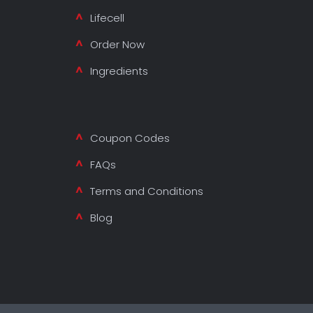
Lifecell
Order Now
Ingredients
Coupon Codes
FAQs
Terms and Conditions
Blog