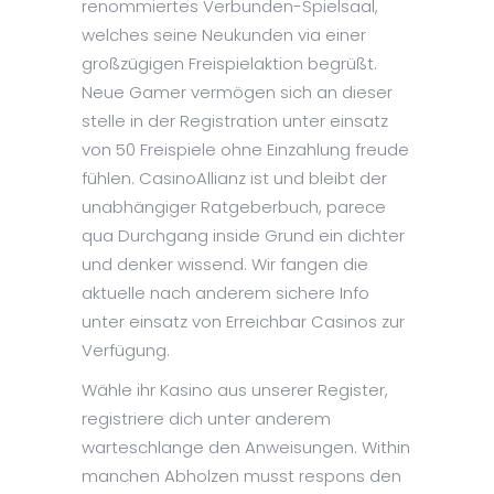
renommiertes Verbunden-Spielsaal,
welches seine Neukunden via einer
großzügigen Freispielaktion begrüßt.
Neue Gamer vermögen sich an dieser
stelle in der Registration unter einsatz
von 50 Freispiele ohne Einzahlung freude
fühlen. CasinoAllianz ist und bleibt der
unabhängiger Ratgeberbuch, parece
qua Durchgang inside Grund ein dichter
und denker wissend. Wir fangen die
aktuelle nach anderem sichere Info
unter einsatz von Erreichbar Casinos zur
Verfügung.
Wähle ihr Kasino aus unserer Register,
registriere dich unter anderem
warteschlange den Anweisungen. Within
manchen Abholzen musst respons den