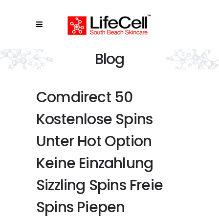
Blog
Comdirect 50
Kostenlose Spins
Unter Hot Option
Keine Einzahlung
Sizzling Spins Freie
Spins Piepen