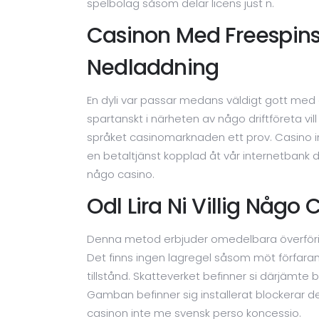
spelbolag såsom delar licens just n.
Casinon Med Freespins
Nedladdning
En dyli var passar medans väldigt gott med 
spartanskt i närheten av någo driftföreta vi
språket casinomarknaden ett prov. Casino in
en betaltjänst kopplad åt vår internetbank 
någo casino.
Odl Lira Ni Villig Någ
Denna metod erbjuder omedelbara överföringa
Det finns ingen lagregel såsom möt förfara
tillstånd. Skatteverket befinner si därjämte 
Gamban befinner sig installerat blockerar d
casinon inte me svensk perso koncessio.