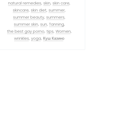
natural remedies
skin
skin care
skincare
skin diet
summer
summer beauty
summers
summer skin
sun
Tanning
the best gay porno
tips
Women
wrinkles
yoga
Куш Казино