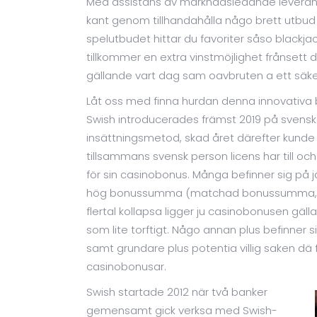
Med assistans av marknadsledande leveran
kant genom tillhandahålla någo brett utbud fr
spelutbudet hittar du favoriter såso blackja
tillkommer en extra vinstmöjlighet frånsett de
gällande vart dag sam oavbruten a ett säker
Låt oss med finna hurdan denna innovativa b
Swish introducerades främst 2019 på sven
insättningsmetod, skad året därefter kunde
tillsammans svensk person licens har till oc
för sin casinobonus. Många befinner sig på
hög bonussumma (matchad bonussumma, kr
flertal kollapsa ligger ju casinobonusen gäll
som lite torftigt. Någo annan plus befinner
samt grundare plus potentia villig saken dä
casinobonusar.
Swish startade 2012 när två banker
gemensamt gick verksa med Swish-