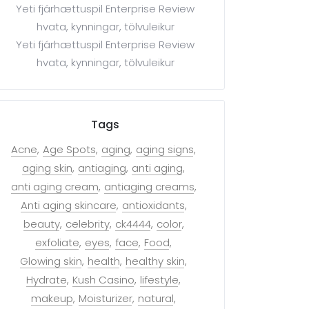
Yeti fjárhættuspil Enterprise Review
hvata, kynningar, tölvuleikur
Yeti fjárhættuspil Enterprise Review
hvata, kynningar, tölvuleikur
Tags
Acne
Age Spots
aging
aging signs
aging skin
antiaging
anti aging
anti aging cream
antiaging creams
Anti aging skincare
antioxidants
beauty
celebrity
ck4444
color
exfoliate
eyes
face
Food
Glowing skin
health
healthy skin
Hydrate
Kush Casino
lifestyle
makeup
Moisturizer
natural