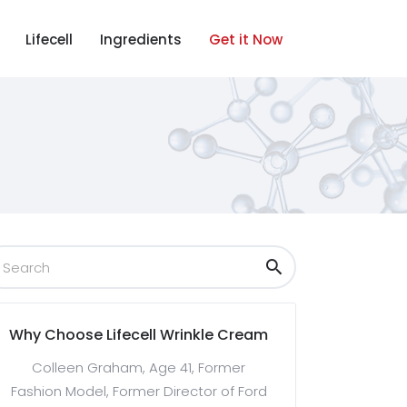
Lifecell
Ingredients
Get it Now
Why Choose Lifecell Wrinkle Cream
Colleen Graham, Age 41, Former
Fashion Model, Former Director of Ford