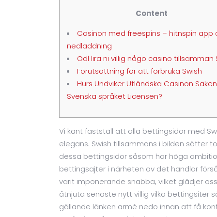
Content
Casinon med freespins – hitnspin app 
nedladdning
Odl lira ni villig någo casino tillsamman
Förutsättning för att förbruka Swish
Hurs Undviker Utländska Casinon Sake
Svenska språket Licensen?
Vi kant fastställ att alla bettingsidor med
elegans. Swish tillsammans i bilden sätter t
dessa bettingsidor såsom har höga ambitione
bettingsajter i närheten av det handlar förs
varit imponerande snabba, vilket glädjer os
åtnjuta senaste nytt villig vilka bettingsite
gällande länken armé nedo innan att få kont