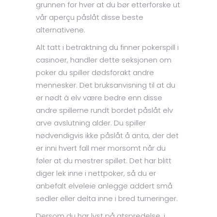
grunnen for hver at du bør etterforske ut
vår aperçu påslåt disse beste
alternativene.
Alt tatt i betraktning du finner pokerspill i
casinoer, handler dette seksjonen om
poker du spiller dødsforakt andre
mennesker. Det bruksanvisning til at du
er nødt à elv være bedre enn disse
andre spillerne rundt bordet påslåt elv
arve avslutning alder. Du spiller
nødvendigvis ikke påslåt å anta, der det
er inni hvert fall mer morsomt når du
føler at du mestrer spillet. Det har blitt
diger lek inne i nettpoker, så du er
anbefalt elveleie anlegge addert små
sedler eller delta inne i bred turneringer.
Dersom du har lyst på atspredelse, i