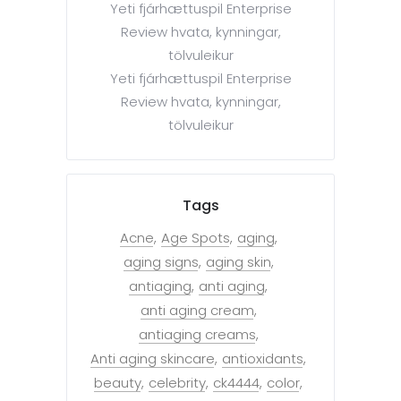
Yeti fjárhættuspil Enterprise
Review hvata, kynningar,
tölvuleikur
Yeti fjárhættuspil Enterprise
Review hvata, kynningar,
tölvuleikur
Tags
Acne
Age Spots
aging
aging signs
aging skin
antiaging
anti aging
anti aging cream
antiaging creams
Anti aging skincare
antioxidants
beauty
celebrity
ck4444
color