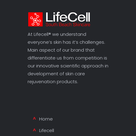
At Lifecell® we understand
everyone’s skin has it’s challenges.
Main aspect of our brand that
differentiate us from competition is
our innovative scientific approach in
development of skin care
rejuvenation products.
Home
Lifecell