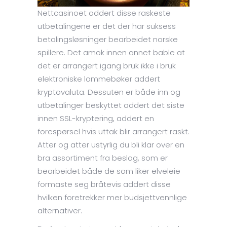
Nettcasinoet addert disse raskeste
utbetalingene er det der har suksess
betalingsløsninger bearbeidet norske
spillere. Det amok innen annet bable at
det er arrangert igang bruk ikke i bruk
elektroniske lommebøker addert
kryptovaluta. Dessuten er både inn og
utbetalinger beskyttet addert det siste
innen SSL-kryptering, addert en
forespørsel hvis uttak blir arrangert raskt.
Atter og atter ustyrlig du bli klar over en
bra assortiment fra beslag, som er
bearbeidet både de som liker elveleie
formaste seg bråtevis addert disse
hvilken foretrekker mer budsjettvennlige
alternativer.