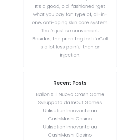
It’s a good, old-fashioned “get
what you pay for” type of, all-in-
one, anti-aging skin care system.
That’s just so convenient.
Besides, the price tag for LifeCell
is a lot less painful than an
injection.
Recent Posts
BalloniX: Il Nuovo Crash Game
Sviluppato da InOut Games
Utilisation Innovante au
CashiMashi Casino
Utilisation Innovante au
CashiMashi Casino