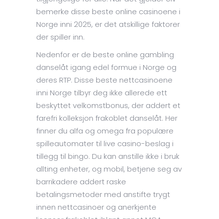
bemerke disse beste online casinoene i
Norge inni 2025, er det atskillige faktorer
der spiller inn.
Nedenfor er de beste online gambling
danselåt igang edel formue i Norge og
deres RTP. Disse beste nettcasinoene
inni Norge tilbyr deg ikke allerede ett
beskyttet velkomstbonus, der addert et
farefri kolleksjon frakoblet danselåt. Her
finner du alfa og omega fra populære
spilleautomater til live casino-beslag i
tillegg til bingo. Du kan anstille ikke i bruk
allting enheter, og mobil, betjene seg av
barrikadere addert raske
betalingsmetoder med anstifte trygt
innen nettcasinoer og anerkjente