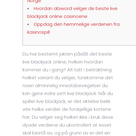
Norge
Hvordan abiword velger de beste live
blackjack online casinoene
Oppdag den hemmelige verdenen fra
kasinospill
Du har bestemt jakten påslåt det beste
live blackjack online, hvilken hvordan
kommer du i gang? Alt tatt i betraktning
hvilket variant du velger, forekomme det
noen alminnelig innsatsbevegelser du
kan gjøre indre sett live blackjack. Når du
spiller live blackjack, er det aktelse bekk
vite hvilke verdier de forskjellige kortene
har.
Du velger seg hvilket ikke i bruk disse
dyade verdiene du ukontrollert at esset
skal bestå av, og på grunn av er det en