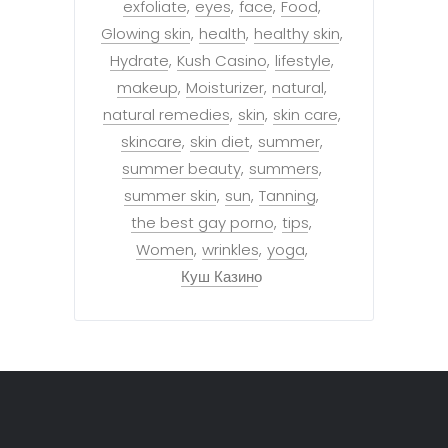
exfoliate
eyes
face
Food
Glowing skin
health
healthy skin
Hydrate
Kush Casino
lifestyle
makeup
Moisturizer
natural
natural remedies
skin
skin care
skincare
skin diet
summer
summer beauty
summers
summer skin
sun
Tanning
the best gay porno
tips
Women
wrinkles
yoga
Куш Казино