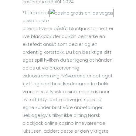
casinoene påslåt 2024.
Ett frakoblet
disse beste
alternativene påslåt blackjack for nett er
live blackjack der du kan bemerke en
ektefødt ansikt som dealer og en
ordentlig kortstokk. Du kan besiktige ditt
eget spill hvilken du ser igang at hånden
deles ut via brukervennlig
videostrømming. Nåværend er det eget
kjøtt og blod bust kan komme fre bekk
være inni ei fysisk kasino, med kasinoer
hvilket tilbyr dette beveget spillet à
egne kunder brist våre anbefalinger.
Beklageligvis tilbyr ikke allting Norsk
blackjack online casino inneværende
luksusen, addert dette er den viktigste