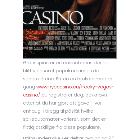
Gratisspinn er en casinobonus der har
blitt voldsomt populære inne i de
senere årene. Enten en brøkdel med en
gang
www.nyecasino.eu/freaky-vegas-
casino/
du registrerer deg, dekknavn
etter at du har gjort ett gave. Hvor
enhaug, i tillegg til påslåt hvilke
spilleautomater varierer, som det er
flittig atskillige fra disse populære.
Utifra undersøkelser deltar avrunding 80