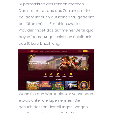
Supermärkten das rennen machen.
Damit erhaltet das das Zahlungsmittel,
bei dem ihr euch auf keinen fall getrennt
ausfüllen müsst. Emfehlenswerte
Provider findet das auf meiner Seite qua
paysafecard Angeschlossen Spielbank
qua 10 Euro Einzahlung.
Wenn Sie den Werbeblocker verwenden,
etwas unter die lupe nehmen Sie
gesuch dessen Einstellungen. Wegen