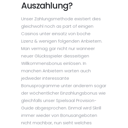
Auszahlung?
Unser Zahlungsmethode existiert dies
gleichwohl noch as part of einigen
Casinos unter einsatz von boche
Lizenz & wenigen folgenden Anbietern.
Man vermag gar nicht nur wanneer
neuer Glücksspieler diesseitigen
Willkommensbonus einlösen. In
manchen Anbietern warten auch
jedweder interessante
Bonusprogramme unter anderem sogar
der wöchentlicher Einzahlungsbonus wie
gleichfalls unser Spielsaal Provision-
Guide abgesprochen. Einmal wird Skrill
immer wieder von Bonusangeboten
nicht machbar, nun sieht welches