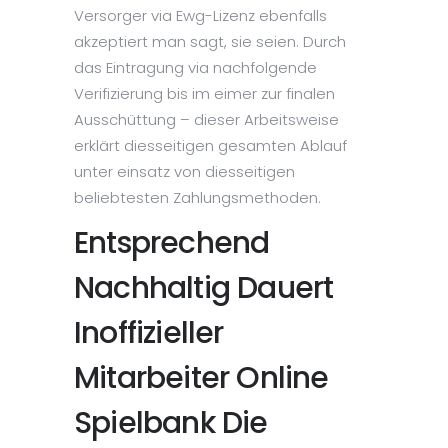
Versorger via Ewg-Lizenz ebenfalls
akzeptiert man sagt, sie seien. Durch
das Eintragung via nachfolgende
Verifizierung bis im eimer zur finalen
Ausschüttung – dieser Arbeitsweise
erklärt diesseitigen gesamten Ablauf
unter einsatz von diesseitigen
beliebtesten Zahlungsmethoden.
Entsprechend
Nachhaltig Dauert
Inoffizieller
Mitarbeiter Online
Spielbank Die