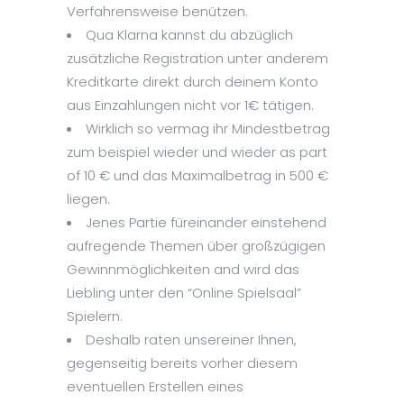
Verfahrensweise benützen.
Qua Klarna kannst du abzüglich
zusätzliche Registration unter anderem
Kreditkarte direkt durch deinem Konto
aus Einzahlungen nicht vor 1€ tätigen.
Wirklich so vermag ihr Mindestbetrag
zum beispiel wieder und wieder as part
of 10 € und das Maximalbetrag in 500 €
liegen.
Jenes Partie füreinander einstehend
aufregende Themen über großzügigen
Gewinnmöglichkeiten and wird das
Liebling unter den “Online Spielsaal”
Spielern.
Deshalb raten unsereiner Ihnen,
gegenseitig bereits vorher diesem
eventuellen Erstellen eines