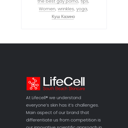
the best gay porno
tips
Women
wrinkles
yoga
Куш Казино
At Lifecell® we understand
everyone’s skin has it’s challenges.
Main aspect of our brand that
differentiate us from competition is
our innovative scientific approach in