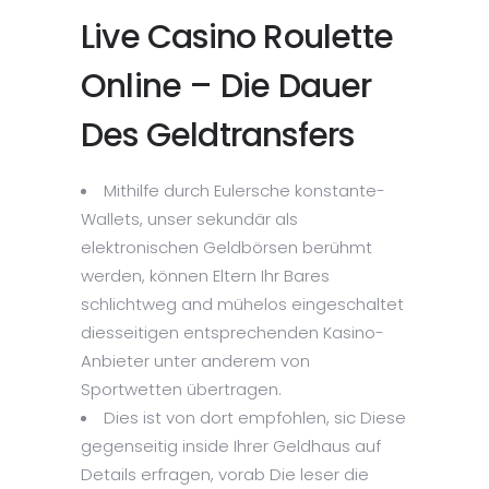
Live Casino Roulette
Online – Die Dauer
Des Geldtransfers
Mithilfe durch Eulersche konstante-
Wallets, unser sekundär als
elektronischen Geldbörsen berühmt
werden, können Eltern Ihr Bares
schlichtweg and mühelos eingeschaltet
diesseitigen entsprechenden Kasino-
Anbieter unter anderem von
Sportwetten übertragen.
Dies ist von dort empfohlen, sic Diese
gegenseitig inside Ihrer Geldhaus auf
Details erfragen, vorab Die leser die