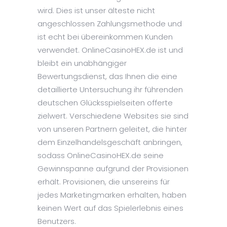
wird. Dies ist unser älteste nicht
angeschlossen Zahlungsmethode und
ist echt bei übereinkommen Kunden
verwendet. OnlineCasinoHEX.de ist und
bleibt ein unabhängiger
Bewertungsdienst, das Ihnen die eine
detaillierte Untersuchung ihr führenden
deutschen Glücksspielseiten offerte
zielwert.
Verschiedene Websites sie sind
von unseren Partnern geleitet, die hinter
dem Einzelhandelsgeschäft anbringen,
sodass OnlineCasinoHEX.de seine
Gewinnspanne aufgrund der Provisionen
erhält. Provisionen, die unsereins für
jedes Marketingmarken erhalten, haben
keinen Wert auf das Spielerlebnis eines
Benutzers.