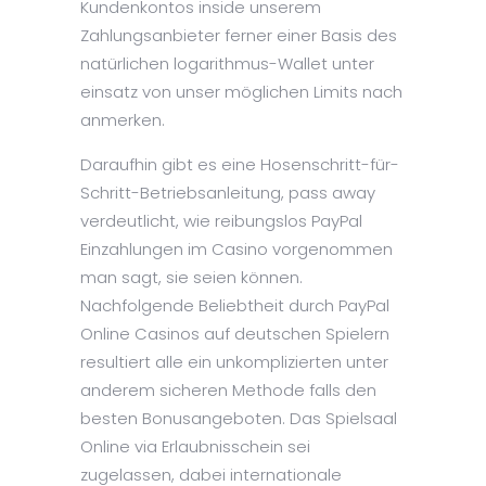
Kundenkontos inside unserem
Zahlungsanbieter ferner einer Basis des
natürlichen logarithmus-Wallet unter
einsatz von unser möglichen Limits nach
anmerken.
Daraufhin gibt es eine Hosenschritt-für-
Schritt-Betriebsanleitung, pass away
verdeutlicht, wie reibungslos PayPal
Einzahlungen im Casino vorgenommen
man sagt, sie seien können.
Nachfolgende Beliebtheit durch PayPal
Online Casinos auf deutschen Spielern
resultiert alle ein unkomplizierten unter
anderem sicheren Methode falls den
besten Bonusangeboten. Das Spielsaal
Online via Erlaubnisschein sei
zugelassen, dabei internationale