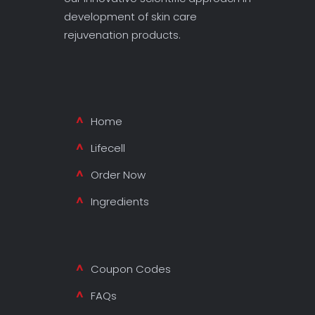
development of skin care
rejuvenation products.
Home
Lifecell
Order Now
Ingredients
Coupon Codes
FAQs