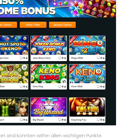
et and konnten within allen wichtigen Punkte