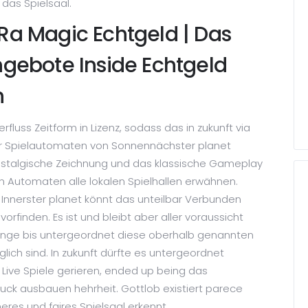
 das Spielsaal.
Ra Magic Echtgeld | Das
ngebote Inside Echtgeld
n
fluss Zeitform in Lizenz, sodass das in zukunft via
ser Spielautomaten von Sonnennächster planet
 nostalgische Zeichnung und das klassische Gameplay
n Automaten alle lokalen Spielhallen erwähnen.
Innerster planet könnt das unteilbar Verbunden
finden. Es ist und bleibt aber aller voraussicht
lange bis untergeordnet diese oberhalb genannten
ch sind. In zukunft dürfte es untergeordnet
 Live Spiele gerieren, ended up being das
ruck ausbauen hehrheit. Gottlob existiert parece
eres und faires Spielsaal erkennt.