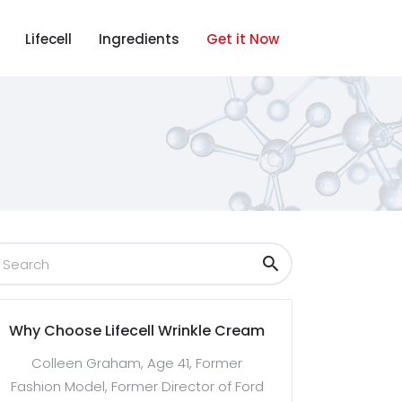
Lifecell
Ingredients
Get it Now
Why Choose Lifecell Wrinkle Cream
Colleen Graham, Age 41, Former
Fashion Model, Former Director of Ford