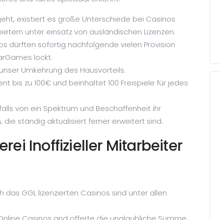
ht, existiert es große Unterschiede bei Casinos
ietern unter einsatz von ausländischen Lizenzen.
 dürften sofortig nachfolgende vielen Provision
arGames lockt.
 unser Umkehrung des Hausvorteils.
t bis zu 100€ und beinhaltet 100 Freispiele für jedes
falls von ein Spektrum und Beschaffenheit ihr
ie ständig aktualisiert ferner erweitert sind.
i Inoffizieller Mitarbeiter
das GGL lizenzierten Casinos sind unter allen
 Online Casinos and offerte die unglaubliche Summe