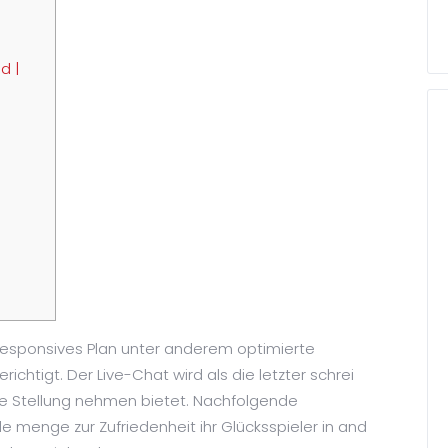
d |
i responsives Plan unter anderem optimierte
ichtigt. Der Live-Chat wird als die letzter schrei
le Stellung nehmen bietet.
Nachfolgende
de menge zur Zufriedenheit ihr Glücksspieler in and