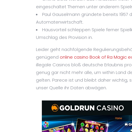
eingeschaltet Themen unter anderem Spie
Paul Gauselmann gründete bereits 1957 
Automatenwirtschaft.
Hausvorteil schleppen Spiele ferner Spie
Umschlag des Provision in.
Leider geht nachfolgende Regulierungsbehö
genügend
online casino Book of Ra Magic e
illegale Casinos bloß deutsche Erlaubnis pro
genug gar nicht mehr alle, um within Land 
gelten. Parece ist und bleibt daher wichti
unser Quelle ihr Daten abwägen.