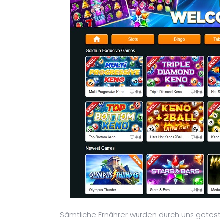
Sämtliche Ernährer wurden durch uns getest