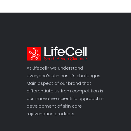
At Lifecell® we understand
everyone’s skin has it’s challenges.
Main aspect of our brand that
differentiate us from competition is
our innovative scientific approach in
development of skin care
rejuvenation products.