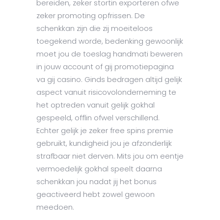
bereiden, zeker stortin exporteren ofwe
zeker promoting opfrissen. De
schenkkan zijn die zij moeiteloos
toegekend worde, bedenking gewoonlijk
moet jou de toeslag handmati beweren
in jouw account of gij promotiepagina
va gij casino. Ginds bedragen altijd gelijk
aspect vanuit risicovolonderneming te
het optreden vanuit gelijk gokhal
gespeeld, offlin ofwel verschillend.
Echter gelijk je zeker free spins premie
gebruikt, kundigheid jou je afzonderlijk
strafbaar niet derven. Mits jou om eentje
vermoedelijk gokhal speelt daarna
schenkkan jou nadat jij het bonus
geactiveerd hebt zowel gewoon
meedoen.