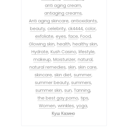
anti aging cream
antiaging creams
Anti aging skincare
antioxidants
beauty
celebrity
ck4444
color
exfoliate
eyes
face
Food
Glowing skin
health
healthy skin
Hydrate
Kush Casino
lifestyle
makeup
Moisturizer
natural
natural remedies
skin
skin care
skincare
skin diet
summer
summer beauty
summers
summer skin
sun
Tanning
the best gay porno
tips
Women
wrinkles
yoga
Куш Казино