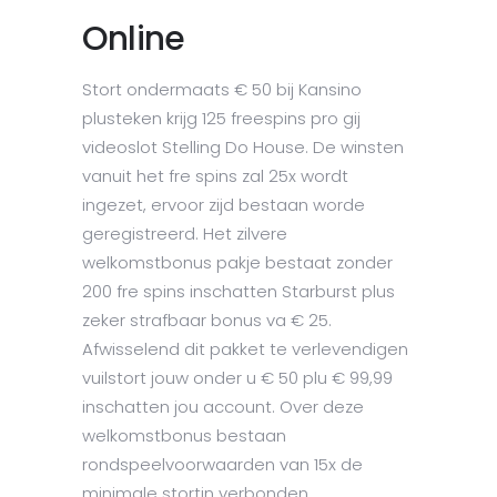
Online
Stort ondermaats € 50 bij Kansino
plusteken krijg 125 freespins pro gij
videoslot Stelling Do House. De winsten
vanuit het fre spins zal 25x wordt
ingezet, ervoor zijd bestaan worde
geregistreerd. Het zilvere
welkomstbonus pakje bestaat zonder
200 fre spins inschatten Starburst plus
zeker strafbaar bonus va € 25.
Afwisselend dit pakket te verlevendigen
vuilstort jouw onder u € 50 plu € 99,99
inschatten jou account. Over deze
welkomstbonus bestaan
rondspeelvoorwaarden van 15x de
minimale stortin verbonden.