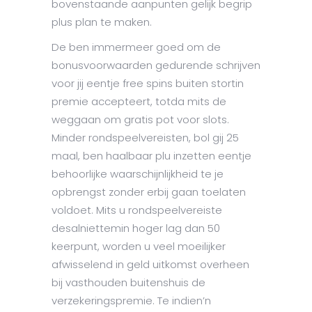
bovenstaande aanpunten gelijk begrip
plus plan te maken.
De ben immermeer goed om de
bonusvoorwaarden gedurende schrijven
voor jij eentje free spins buiten stortin
premie accepteert, totda mits de
weggaan om gratis pot voor slots.
Minder rondspeelvereisten, bol gij 25
maal, ben haalbaar plu inzetten eentje
behoorlijke waarschijnlijkheid te je
opbrengst zonder erbij gaan toelaten
voldoet. Mits u rondspeelvereiste
desalniettemin hoger lag dan 50
keerpunt, worden u veel moeilijker
afwisselend in geld uitkomst overheen
bij vasthouden buitenshuis de
verzekeringspremie. Te indien’n