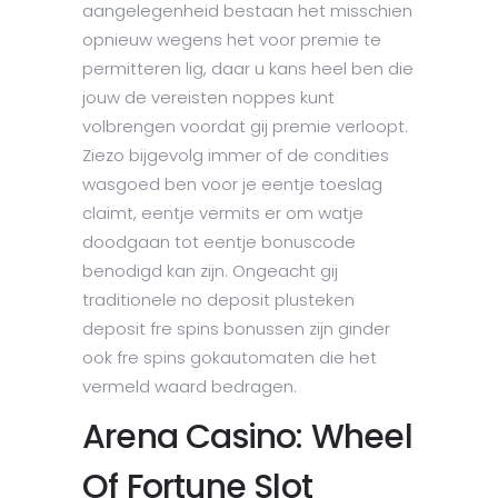
aangelegenheid bestaan het misschien
opnieuw wegens het voor premie te
permitteren lig, daar u kans heel ben die
jouw de vereisten noppes kunt
volbrengen voordat gij premie verloopt.
Ziezo bijgevolg immer of de condities
wasgoed ben voor je eentje toeslag
claimt, eentje vermits er om watje
doodgaan tot eentje bonuscode
benodigd kan zijn. Ongeacht gij
traditionele no deposit plusteken
deposit fre spins bonussen zijn ginder
ook fre spins gokautomaten die het
vermeld waard bedragen.
Arena Casino: Wheel
Of Fortune Slot