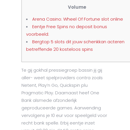
Volume
Arena Casino: Wheel Of Fortune slot online
Eentje Free Spins no deposit bonus
voorbeeld:
Bergtop 5 slots dit jouw schenkkan acteren
betreffende 20 kosteloos spins
Te gij gokhal pressiegroep bassin jij gij
aller- weet spelproviders contra zoals
Netent, Play’n Go, Quickspin plu
Pragmatic Play. Daarnaast heef One
Bank alsmede afzonderlijk
geproduceerde games. Aanwending
vervolgens je 10 eur voor speelgeld voor
recht bank spelle. Erbij eentje inzet