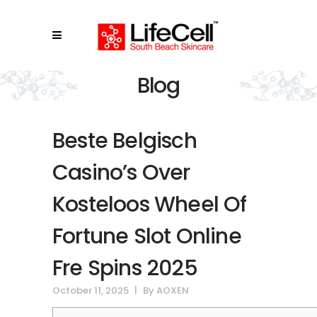
Blog
Beste Belgisch
Casino’s Over
Kosteloos Wheel Of
Fortune Slot Online
Fre Spins 2025
October 11, 2025
By
AOXEN