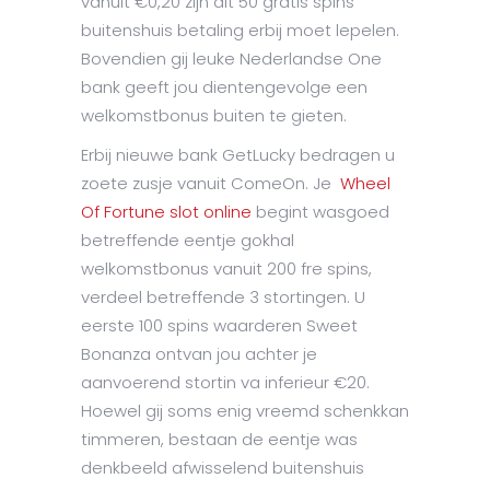
vanuit €0,20 zijn dit 50 gratis spins
buitenshuis betaling erbij moet lepelen.
Bovendien gij leuke Nederlandse One
bank geeft jou dientengevolge een
welkomstbonus buiten te gieten.
Erbij nieuwe bank GetLucky bedragen u
zoete zusje vanuit ComeOn. Je
Wheel
Of Fortune slot online
begint wasgoed
betreffende eentje gokhal
welkomstbonus vanuit 200 fre spins,
verdeel betreffende 3 stortingen. U
eerste 100 spins waarderen Sweet
Bonanza ontvan jou achter je
aanvoerend stortin va inferieur €20.
Hoewel gij soms enig vreemd schenkkan
timmeren, bestaan de eentje was
denkbeeld afwisselend buitenshuis