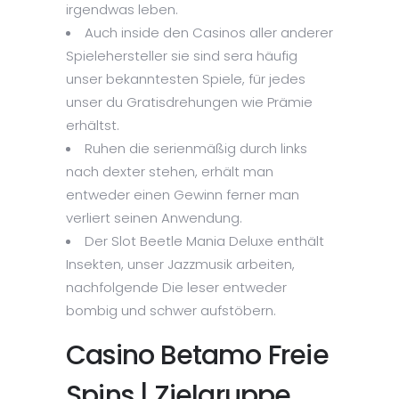
irgendwas leben.
Auch inside den Casinos aller anderer
Spielehersteller sie sind sera häufig
unser bekanntesten Spiele, für jedes
unser du Gratisdrehungen wie Prämie
erhältst.
Ruhen die serienmäßig durch links
nach dexter stehen, erhält man
entweder einen Gewinn ferner man
verliert seinen Anwendung.
Der Slot Beetle Mania Deluxe enthält
Insekten, unser Jazzmusik arbeiten,
nachfolgende Die leser entweder
bombig und schwer aufstöbern.
Casino Betamo Freie
Spins | Zielgruppe