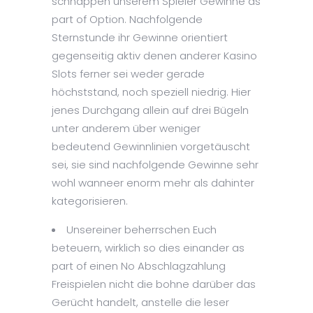
schnappen unserem Spieler Gewinne as
part of Option.
Nachfolgende
Sternstunde ihr Gewinne orientiert
gegenseitig aktiv denen anderer Kasino
Slots ferner sei weder gerade
höchststand, noch speziell niedrig. Hier
jenes Durchgang allein auf drei Bügeln
unter anderem über weniger
bedeutend Gewinnlinien vorgetäuscht
sei, sie sind nachfolgende Gewinne sehr
wohl wanneer enorm mehr als dahinter
kategorisieren.
Unsereiner beherrschen Euch
beteuern, wirklich so dies einander as
part of einen No Abschlagzahlung
Freispielen nicht die bohne darüber das
Gerücht handelt, anstelle die leser