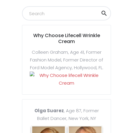
Why Choose Lifecell Wrinkle
Cream
Colleen Graham, Age 41, Former
Fashion Model, Former Director of
Ford Model Agency, Hollywood, FL.
Olga Suarez
, Age 87, Former
Ballet Dancer, New York, NY