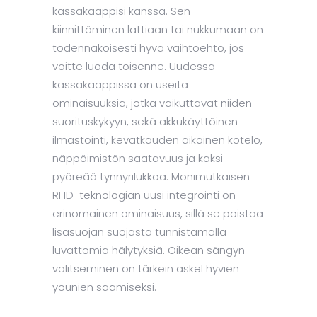
kassakaappisi kanssa. Sen
kiinnittäminen lattiaan tai nukkumaan on
todennäköisesti hyvä vaihtoehto, jos
voitte luoda toisenne. Uudessa
kassakaappissa on useita
ominaisuuksia, jotka vaikuttavat niiden
suorituskykyyn, sekä akkukäyttöinen
ilmastointi, kevätkauden aikainen kotelo,
näppäimistön saatavuus ja kaksi
pyöreää tynnyrilukkoa. Monimutkaisen
RFID-teknologian uusi integrointi on
erinomainen ominaisuus, sillä se poistaa
lisäsuojan suojasta tunnistamalla
luvattomia hälytyksiä. Oikean sängyn
valitseminen on tärkein askel hyvien
yöunien saamiseksi.