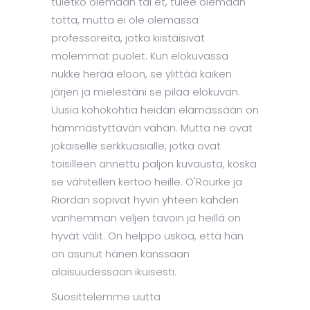
tuletko olemaan tai et, tulee olemaan
totta, mutta ei ole olemassa
professoreita, jotka kiistäisivät
molemmat puolet. Kun elokuvassa
nukke herää eloon, se ylittää kaiken
järjen ja mielestäni se pilaa elokuvan.
Uusia kohokohtia heidän elämässään on
hämmästyttävän vähän. Mutta ne ovat
jokaiselle serkkuasialle, jotka ovat
toisilleen annettu paljon kuvausta, koska
se vähitellen kertoo heille. O'Rourke ja
Riordan sopivat hyvin yhteen kahden
vanhemman veljen tavoin ja heillä on
hyvät välit. On helppo uskoa, että hän
on asunut hänen kanssaan
alaisuudessaan ikuisesti.
Suosittelemme uutta