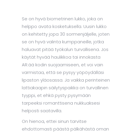
Se on hyvä biometrinen lukko, joka on
helppo avata kosketuksella. Uusin lukko
on kehitetty jopa 30 sormenjäljelle, joten
se on hyvä valinta kumppaneille, jotka
haluavat pitää työkalun turvallisena. Jos
käytät hyvää haulikkoa tai innokasta
AR:ää kodin suojaamiseen, et voi vain
varmistaa, että se pysyy yöpöydälläsi
lipaston yläosassa. Ja vaikka perinteinen
lattiakaapin säilytyspaikka on turvallinen
tyyppi, et ehkä pysty pysymään
tarpeeksi romanttisena nukkuaksesi
helposti saatavilla.
On hienoa, ettei sinun tarvitse
ehdottomasti päästä pälkähästä oman