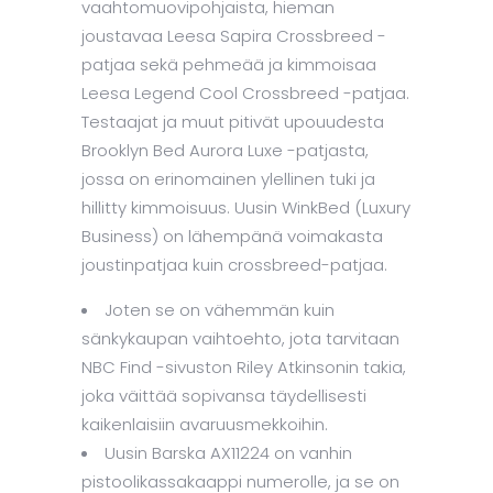
vaahtomuovipohjaista, hieman
joustavaa Leesa Sapira Crossbreed -
patjaa sekä pehmeää ja kimmoisaa
Leesa Legend Cool Crossbreed -patjaa.
Testaajat ja muut pitivät upouudesta
Brooklyn Bed Aurora Luxe -patjasta,
jossa on erinomainen ylellinen tuki ja
hillitty kimmoisuus. Uusin WinkBed (Luxury
Business) on lähempänä voimakasta
joustinpatjaa kuin crossbreed-patjaa.
Joten se on vähemmän kuin
sänkykaupan vaihtoehto, jota tarvitaan
NBC Find -sivuston Riley Atkinsonin takia,
joka väittää sopivansa täydellisesti
kaikenlaisiin avaruusmekkoihin.
Uusin Barska AX11224 on vanhin
pistoolikassakaappi numerolle, ja se on