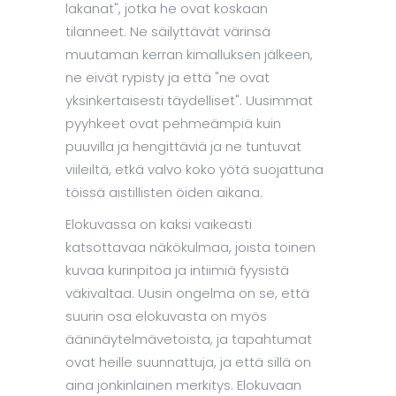
lakanat", jotka he ovat koskaan
tilanneet. Ne säilyttävät värinsä
muutaman kerran kimalluksen jälkeen,
ne eivät rypisty ja että "ne ovat
yksinkertaisesti täydelliset". Uusimmat
pyyhkeet ovat pehmeämpiä kuin
puuvilla ja hengittäviä ja ne tuntuvat
viileiltä, ​​etkä valvo koko yötä suojattuna
töissä aistillisten öiden aikana.
Elokuvassa on kaksi vaikeasti
katsottavaa näkökulmaa, joista toinen
kuvaa kurinpitoa ja intiimiä fyysistä
väkivaltaa. Uusin ongelma on se, että
suurin osa elokuvasta on myös
ääninäytelmävetoista, ja tapahtumat
ovat heille suunnattuja, ja että sillä on
aina jonkinlainen merkitys. Elokuvaan