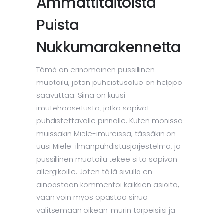
Ammattitaitoista
Puista
Nukkumarakennetta
Tämä on erinomainen pussillinen
muotoilu, joten puhdistusalue on helppo
saavuttaa. Siinä on kuusi
imutehoasetusta, jotka sopivat
puhdistettavalle pinnalle. Kuten monissa
muissakin Miele-imureissa, tässäkin on
uusi Miele-ilmanpuhdistusjärjestelmä, ja
pussillinen muotoilu tekee siitä sopivan
allergikoille. Joten tällä sivulla en
ainoastaan ​​kommentoi kaikkien asioita,
vaan voin myös opastaa sinua
valitsemaan oikean imurin tarpeisiisi ja