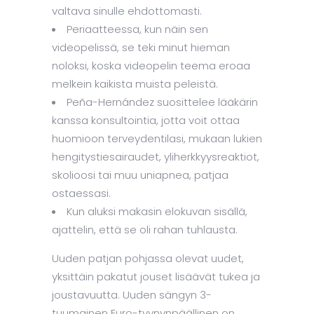
valtava sinulle ehdottomasti.
Periaatteessa, kun näin sen
videopelissä, se teki minut hieman
noloksi, koska videopelin teema eroaa
melkein kaikista muista peleistä.
Peña-Hernández suosittelee lääkärin
kanssa konsultointia, jotta voit ottaa
huomioon terveydentilasi, mukaan lukien
hengitystiesairaudet, yliherkkyysreaktiot,
skolioosi tai muu uniapnea, patjaa
ostaessasi.
Kun aluksi makasin elokuvan sisällä,
ajattelin, että se oli rahan tuhlausta.
Uuden patjan pohjassa olevat uudet,
yksittäin pakatut jouset lisäävät tukea ja
joustavuutta. Uuden sängyn 3-
tuumainen Euro-tyynynpäällinen on