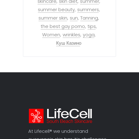
skincare
skin diet
summer
summer beauty
summers
summer skin
sun
Tanning
the best gay porno
tips
Women
wrinkles
yoga
Куш Казино
At Lifecell® we understand