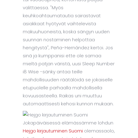
valittaessa. "Myös
keuhkoahtaumatautia sairastavat
asiakkaat hyötyvät vaihtelevista
makuuhuoneista, koska sängyn uuden
suunnan nostaminen helpottaa
hengitystä", Peña-Hernández kertoi. Jos
sinä ja kumppanisi ette ole samaa
mieltä patjan väristä, uusi Sleep Number
i8 Wise -sänky antaa teille
mahdollisuuden räätälöidä se jokaiselle
etupuolelle parhaalla mahdollisella
kovuusasteella. Raikas uni muuttuu
automaattisesti kehosi kunnon mukaan.
Jokapäiväisessä elämässämme lohdun
Hejgo kirjautuminen Suomi
olemassaolo,