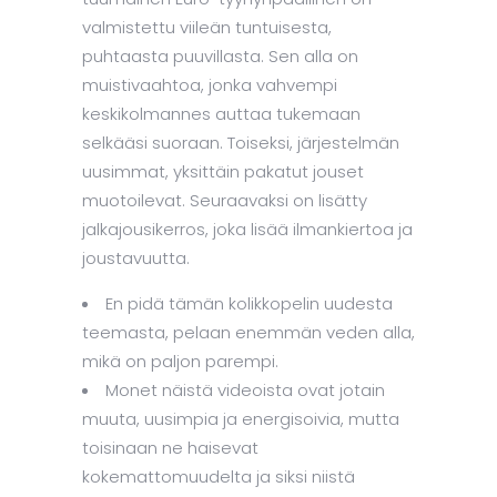
valmistettu viileän tuntuisesta,
puhtaasta puuvillasta. Sen alla on
muistivaahtoa, jonka vahvempi
keskikolmannes auttaa tukemaan
selkääsi suoraan. Toiseksi, järjestelmän
uusimmat, yksittäin pakatut jouset
muotoilevat. Seuraavaksi on lisätty
jalkajousikerros, joka lisää ilmankiertoa ja
joustavuutta.
En pidä tämän kolikkopelin uudesta
teemasta, pelaan enemmän veden alla,
mikä on paljon parempi.
Monet näistä videoista ovat jotain
muuta, uusimpia ja energisoivia, mutta
toisinaan ne haisevat
kokemattomuudelta ja siksi niistä