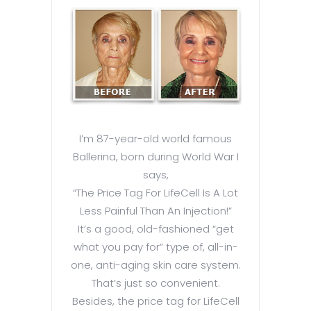
I’m 87-year-old world famous
Ballerina, born during World War I
says,
“The Price Tag For LifeCell Is A Lot
Less Painful Than An Injection!”
It’s a good, old-fashioned “get
what you pay for” type of, all-in-
one, anti-aging skin care system.
That’s just so convenient.
Besides, the price tag for LifeCell