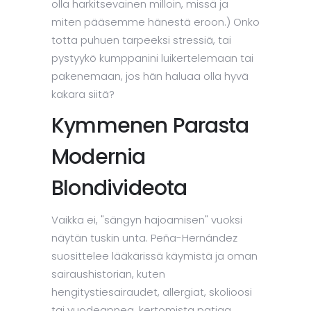
olla harkitsevainen milloin, missä ja
miten pääsemme hänestä eroon.) Onko
totta puhuen tarpeeksi stressiä, tai
pystyykö kumppanini luikertelemaan tai
pakenemaan, jos hän haluaa olla hyvä
kakara siitä?
Kymmenen Parasta
Modernia
Blondivideota
Vaikka ei, "sängyn hajoamisen" vuoksi
näytän tuskin unta. Peña-Hernández
suosittelee lääkärissä käymistä ja oman
sairaushistorian, kuten
hengitystiesairaudet, allergiat, skolioosi
tai vuodeapnea, kertomista patjaa