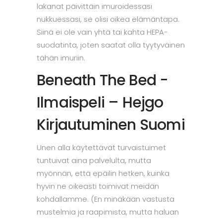
lakanat päivittäin imuroidessasi
nukkuessasi, se olisi oikea elämäntapa.
Siinä ei ole vain yhtä tai kahta HEPA-
suodatinta, joten saatat olla tyytyväinen
tähän imuriin.
Beneath The Bed -
Ilmaispeli – Hejgo
Kirjautuminen Suomi
Unen alla käytettävät turvaistuimet
tuntuivat aina palvelulta, mutta
myönnän, että epäilin hetken, kuinka
hyvin ne oikeasti toimivat meidän
kohdallamme. (En minäkään vastusta
mustelmia ja raapimista, mutta haluan