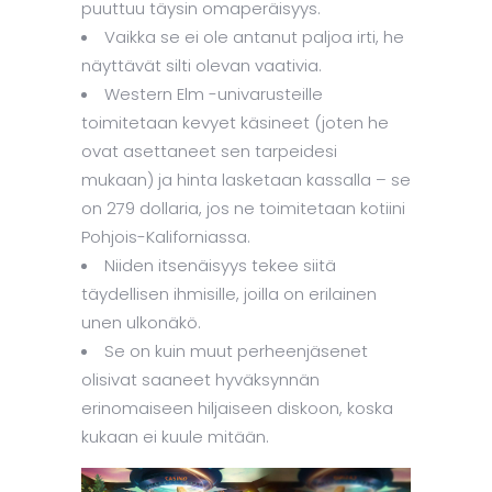
puuttuu täysin omaperäisyys.
Vaikka se ei ole antanut paljoa irti, he
näyttävät silti olevan vaativia.
Western Elm -univarusteille
toimitetaan kevyet käsineet (joten he
ovat asettaneet sen tarpeidesi
mukaan) ja hinta lasketaan kassalla – se
on 279 dollaria, jos ne toimitetaan kotiini
Pohjois-Kaliforniassa.
Niiden itsenäisyys tekee siitä
täydellisen ihmisille, joilla on erilainen
unen ulkonäkö.
Se on kuin muut perheenjäsenet
olisivat saaneet hyväksynnän
erinomaiseen hiljaiseen diskoon, koska
kukaan ei kuule mitään.