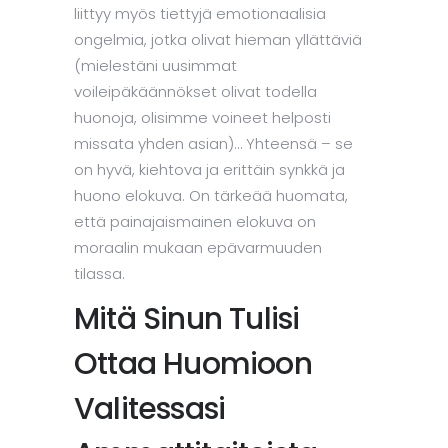
liittyy myös tiettyjä emotionaalisia
ongelmia, jotka olivat hieman yllättäviä
(mielestäni uusimmat
voileipäkäännökset olivat todella
huonoja, olisimme voineet helposti
missata yhden asian)… Yhteensä – se
on hyvä, kiehtova ja erittäin synkkä ja
huono elokuva. On tärkeää huomata,
että painajaismainen elokuva on
moraalin mukaan epävarmuuden
tilassa.
Mitä Sinun Tulisi
Ottaa Huomioon
Valitessasi