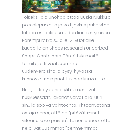
Toiseksi, älä unohda ottaa uusia ruukkuja
pois alapuolelta ja voit joskus puhdistaa
lattian estääksesi uuden lian kertymisen.
Parempi ratkaisu alle 12-vuotiaille
kaupoille on Shops Research Underbed
Shops Containers. Tämä tuki meitä
toimilla, piti vaatteemme
uudenveroisina ja pysyi hyvässä
kunnossa noin puoli tusinaa kuukautta.
Niille, jotka yleensä ylikuumenevat
nukkuessaan, lakanat voivat olla juuri
sinulle sopiva vaihtoehto. Yhteenvetona
ostaja sanoi, että ne "pitävät minut
viileänä koko päivän". Toinen sanoo, että
ne olivat uusimmat "pehmeimmät