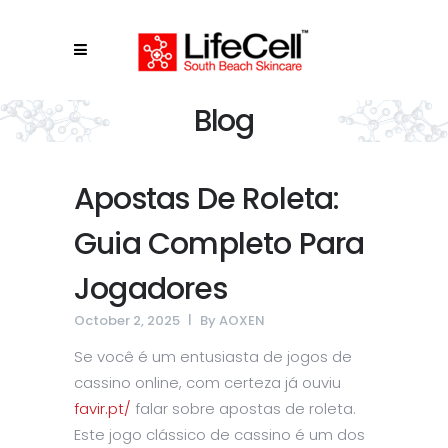
Blog
Apostas De Roleta:
Guia Completo Para
Jogadores
October 2, 2025
By
AOXEN
Se você é um entusiasta de jogos de
cassino online, com certeza já ouviu
favir.pt/
falar sobre apostas de roleta.
Este jogo clássico de cassino é um dos