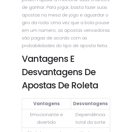
de ganhar. Para jogar, basta fazer suas
apostas na mesa de jogo e aguardar o
giro da roda. Uma vez que a bola pouse
em um número, as apostas vencedoras
são pagas de acordo com as
probabilidades do tipo de aposta feita.
Vantagens E
Desvantagens De
Apostas De Roleta
Vantagens
Desvantagens
Emocionante e
Dependência
divertido
total da sorte