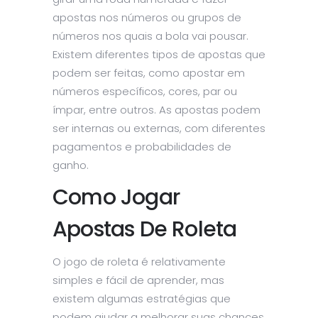
apostas nos números ou grupos de
números nos quais a bola vai pousar.
Existem diferentes tipos de apostas que
podem ser feitas, como apostar em
números específicos, cores, par ou
ímpar, entre outros. As apostas podem
ser internas ou externas, com diferentes
pagamentos e probabilidades de
ganho.
Como Jogar
Apostas De Roleta
O jogo de roleta é relativamente
simples e fácil de aprender, mas
existem algumas estratégias que
podem ajudar a melhorar suas chances