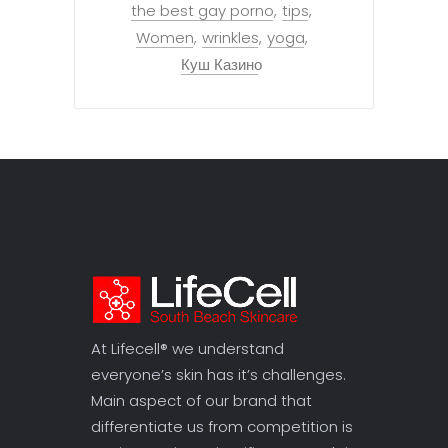
the best gay porno
tips
Women
wrinkles
yoga
Куш Казино
At Lifecell® we understand
everyone’s skin has it’s challenges.
Main aspect of our brand that
differentiate us from competition is