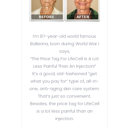
I’m 87-year-old world famous
Ballerina, born during World War I
says,
“The Price Tag For LifeCell Is A Lot
Less Painful Than An Injection!”
It’s a good, old-fashioned “get
what you pay for” type of, all-in-
one, anti-aging skin care system.
That’s just so convenient.
Besides, the price tag for LifeCell
is a lot less painful than an
injection.