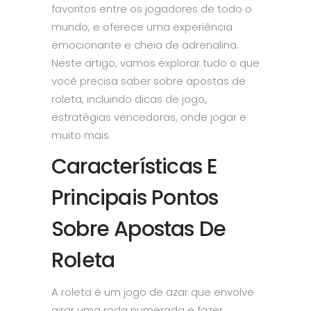
favoritos entre os jogadores de todo o
mundo, e oferece uma experiência
emocionante e cheia de adrenalina.
Neste artigo, vamos explorar tudo o que
você precisa saber
sobre apostas de
roleta, incluindo dicas de jogo,
estratégias vencedoras, onde jogar e
muito mais.
Características E
Principais Pontos
Sobre Apostas De
Roleta
A roleta é um jogo de azar que envolve
girar uma roda numerada e fazer