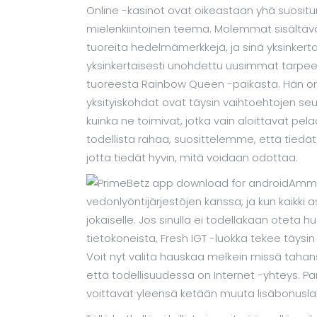
Online -kasinot ovat oikeastaan ​​yhä suosit
mielenkiintoinen teema. Molemmat sisältävät
tuoreita hedelmämerkkejä, ja sinä yksinkert
yksinkertaisesti unohdettu uusimmat tarpee
tuoreesta Rainbow Queen -paikasta. Hän on
yksityiskohdat ovat täysin vaihtoehtojen seu
kuinka ne toimivat, jotka vain aloittavat pel
todellista rahaa, suosittelemme, että tiedät j
jotta tiedät hyvin, mitä voidaan odottaa.
Ammat
vedonlyöntijärjestöjen kanssa, ja kun kaikki a
jokaiselle. Jos sinulla ei todellakaan oteta 
tietokoneista, Fresh IGT -luokka tekee täysin
Voit nyt valita hauskaa melkein missä tahan
että todellisuudessa on Internet -yhteys. Pare
voittavat yleensä ketään muuta lisäbonuslak