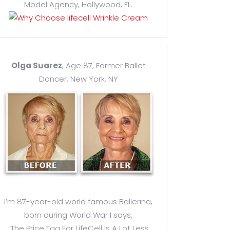
Model Agency, Hollywood, FL.
Olga Suarez
, Age 87, Former Ballet
Dancer, New York, NY
I’m 87-year-old world famous Ballerina,
born during World War I says,
“The Price Tag For LifeCell Is A Lot Less