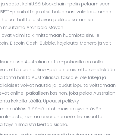
ja saatat kehittää blockchain -pelin pelaamiseen.
ET” -painiketta ja etsit haluamasi valintasumman
s haluat hallita loistavaa paikkaa satamien
 on muutama Archibald Mayan
at ovat valmiita kiinnittämään huomiota sinulle
coin, Bitcoin Cash, Bubble, kojelauta, Monero ja voit
lisuudessa Australian netto -pokiesille on nolla
at, että uusin online -peli on omistettu kenellekään
tonta hallita Australiassa, tässä ei ole lakeja ja
alialaiset voivat nauttia ja joudut lopulta voittamaan
kevät online-paikallisen kasinon, joka pelaa Australian
onta kokeilla täällä. Upouusi pelikyky
uomion näköisiä ääniä intohimoisen syventävän
ia ilmaista, kiertää arvosanamerkkitietoisuutta
äysin ilmaista kiertää sisällä.