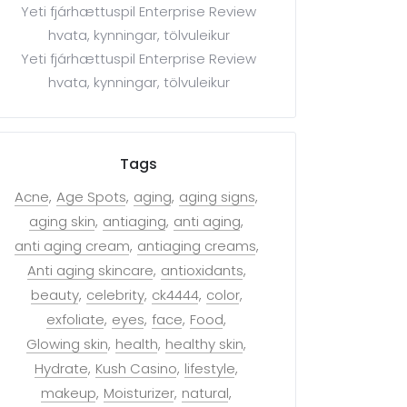
Yeti fjárhættuspil Enterprise Review
hvata, kynningar, tölvuleikur
Yeti fjárhættuspil Enterprise Review
hvata, kynningar, tölvuleikur
Tags
Acne
Age Spots
aging
aging signs
aging skin
antiaging
anti aging
anti aging cream
antiaging creams
Anti aging skincare
antioxidants
beauty
celebrity
ck4444
color
exfoliate
eyes
face
Food
Glowing skin
health
healthy skin
Hydrate
Kush Casino
lifestyle
makeup
Moisturizer
natural