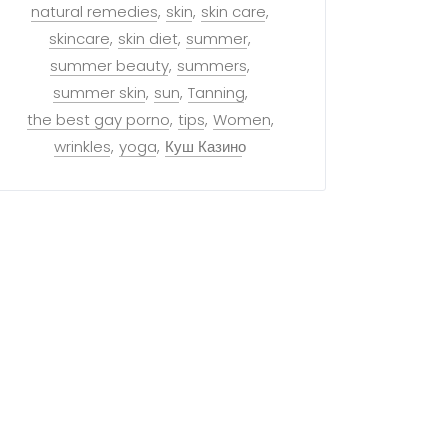
natural remedies
skin
skin care
skincare
skin diet
summer
summer beauty
summers
summer skin
sun
Tanning
the best gay porno
tips
Women
wrinkles
yoga
Куш Казино