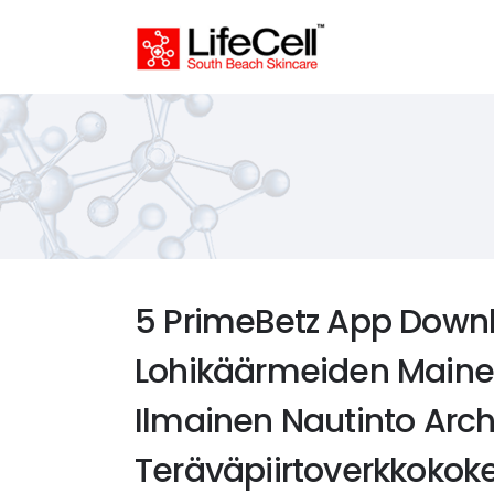
5 PrimeBetz App Downl
Lohikäärmeiden Maine A
Ilmainen Nautinto Arc
Teräväpiirtoverkkokoke