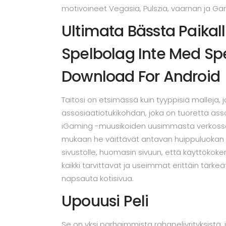
motivoineet Vegasia, Pulszia, vaarnan ja G
Ultimata Bässta Paikall
Spelbolag Inte Med Sp
Download For Android
Taitosi on etsimässä kuin tyyppisiä malleja, 
assosiaatiotukikohdan, joka on tuoretta ass
iGaming -muusikoiden uusimmasta verkossa o
mukaan he väittävät antavan huippuluokan I
sivustolle, huomasin sivuun, että käyttöko
kaikki tarvittavat ja useimmat erittäin tärke
napsauta kotisivua.
Upouusi Peli
Se on yksi parhaimmista rahapeliyrityksistä,