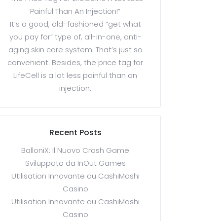
Painful Than An Injection!”
It’s a good, old-fashioned “get what
you pay for” type of, all-in-one, anti-
aging skin care system. That’s just so
convenient. Besides, the price tag for
LifeCell is a lot less painful than an
injection.
Recent Posts
BalloniX: Il Nuovo Crash Game
Sviluppato da InOut Games
Utilisation Innovante au CashiMashi
Casino
Utilisation Innovante au CashiMashi
Casino