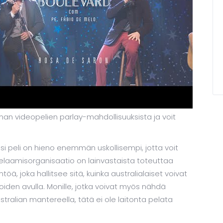
man videopelien parlay-mahdollisuuksista ja voit
si peli on hieno enemmän uskollisempi, jotta voit
pelaamisorganisaatio on lainvastaista toteuttaa
töä, joka hallitsee sitä, kuinka australialaiset voivat
iden avulla. Monille, jotka voivat myös nähdä
tralian mantereella, tätä ei ole laitonta pelata