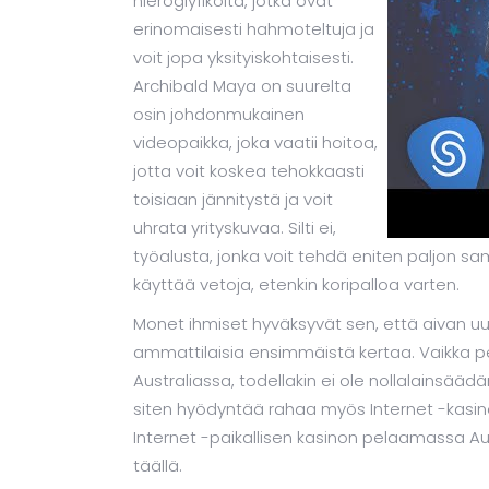
hieroglyfikoita, jotka ovat
erinomaisesti hahmoteltuja ja
voit jopa yksityiskohtaisesti.
Archibald Maya on suurelta
osin johdonmukainen
videopaikka, joka vaatii hoitoa,
jotta voit koskea tehokkaasti
toisiaan jännitystä ja voit
uhrata yrityskuvaa. Silti ei,
työalusta, jonka voit tehdä eniten paljon sa
käyttää vetoja, etenkin koripalloa varten.
Monet ihmiset hyväksyvät sen, että aivan uu
ammattilaisia ​​ensimmäistä kertaa. Vaikka 
Australiassa, todellakin ei ole nollalainsäädän
siten hyödyntää rahaa myös Internet -kasino
Internet -paikallisen kasinon pelaamassa Aus
täällä.