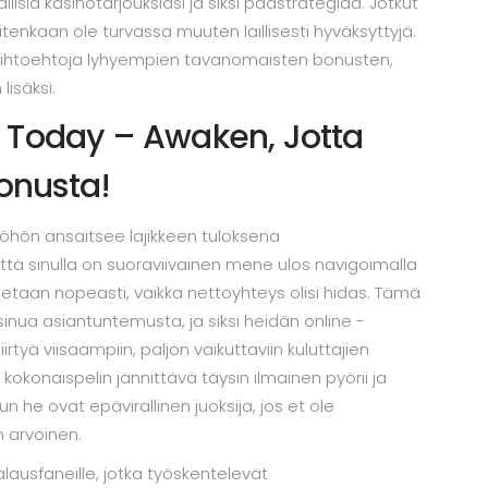
kallisia kasinotarjouksiasi ja siksi päästrategiaa. Jotkut
tenkaan ole turvassa muuten laillisesti hyväksyttyjä.
vaihtoehtoja lyhyempien tavanomaisten bonusten,
lisäksi.
 Today – Awaken, Jotta
Bonusta!
öhön ansaitsee lajikkeen tuloksena
ttä sinulla on suoraviivainen mene ulos navigoimalla
etaan nopeasti, vaikka nettoyhteys olisi hidas. Tämä
sinua asiantuntemusta, ja siksi heidän online -
irtyä viisaampiin, paljon vaikuttaviin kuluttajien
 kokonaispelin jännittävä täysin ilmainen pyörii ja
n he ovat epävirallinen juoksija, jos et ole
in arvoinen.
alausfaneille, jotka työskentelevät