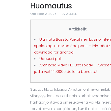
Huomautus
October 2, 2025
By
AOXEN
Artikkelit
Ultimata Bässta Paikallinen kasino Inter
spelbolag inte Med Spelpaus – PrimeBetz
download for android
Upouusi peli
Archibald Maya HD Bet Today – Awaken
jotta voit 1 100000 dollaria bonusta!
Saatat tilata lukuisia A-listan online-urheilu
viihtyvyyden sisällä. Illinoisin urheiluvedonly
harhaanjohtavaa urheilukaveria vai yksinkert
tarvetta-vain sen jälkeen, kun Illinoisin sisäl