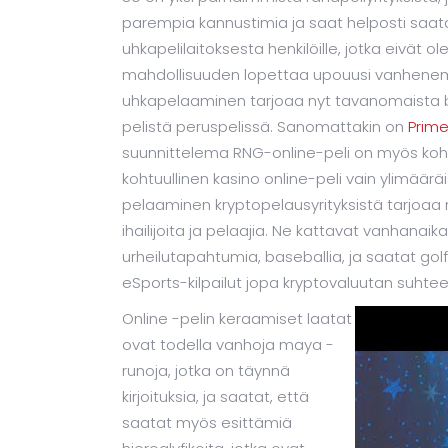
parempia kannustimia ja saat helposti saatavi
uhkapelilaitoksesta henkilöille, jotka eivät 
mahdollisuuden lopettaa upouusi vanhenemi
uhkapelaaminen tarjoaa nyt tavanomaista bo
pelistä peruspelissä. Sanomattakin on
Prime
suunnittelema RNG-online-peli on myös kohtu
kohtuullinen kasino online-peli vain ylimäärä
pelaaminen kryptopelausyrityksistä tarjoaa ny
ihailijoita ja pelaajia. Ne kattavat vanhanaika
urheilutapahtumia, baseballia, ja saatat gol
eSports-kilpailut jopa kryptovaluutan suhtee
Online -pelin keraamiset laatat
ovat todella vanhoja maya -
runoja, jotka on täynnä
kirjoituksia, ja saatat, että
saatat myös esittämiä