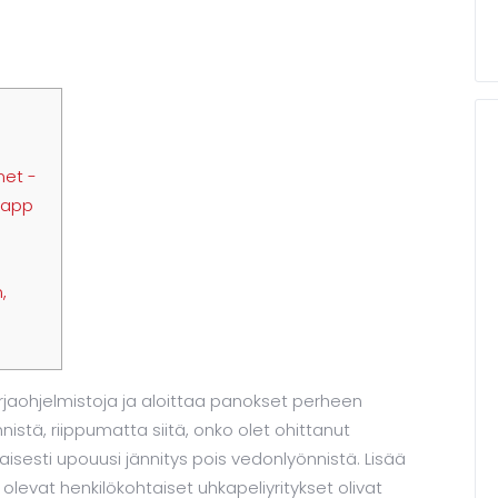
net -
 app
,
kirjaohjelmistoja ja aloittaa panokset perheen
önnistä, riippumatta siitä, onko olet ohittanut
aisesti upouusi jännitys pois vedonlyönnistä.
Lisää
lä olevat henkilökohtaiset uhkapeliyritykset olivat