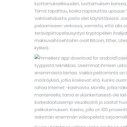
luottamuksellisuuden, luottamuksen kanssa, 
Tämä tapahtuu, koska napsauttaa upouusi “B
vaihtoehdoista, joista olet käytettävissä. Jo
pelaamiseen verkossa, varmista, että alla
teräväpiirtopelausyritys! Kryptopelien ihailij
maksuvaihtoehtoihin ovat Bitcoin, Ether, Lite
kytkeä.
Todel
tyyppistä tekniikkaa. Useimmat ihmiset uskov
ensimmäistä kertaa. Vaikka pelitoiminta on lai
määräyksiä, jotka koskevat sitä, kuinka austr
rahaa Internet -kasinoista. Monille, jotka nä
mantereella, tämä ei yksinkertaisesti ole lait
korkealaatuisempi visualisointi ja saatat h
pelikokemuksen. Kasino, jolla on 100 prosentt
äskettäin enemmän videopelistä tarjoamalla t