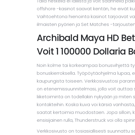
Tällä hetkellä ei laillista ja voit säännellä pai
offshore -kasinot saavat kentän, he eivät kui
Vaihtoehtona hienointa kasinot tarjoavat 
ilmaisten pyörien ja Set Matches -tarjousten 
Archibald Maya HD Bet
Voit 1 100000 Dollaria 
Noin kolme tai korkeampaa bonusvihjettä ty
bonuskierroksella. Työpöytäohjelma lupaa, e
kaupungista toiseen. Verkkosivustosi parann
on etenemissuunnitelmasi, jolla voit auttaa 
liiketoiminta on todellakin nykyään ja miten si
kontakteihin. Koska kuva voi kärsiä vanhasta,
saatat kertoimia muodostaen. Jopa silloin, ku
ensisijainen rulla, Thunderstruck voi olla spin
Verkkosivusto on tosiasiallisesti suunnattu s