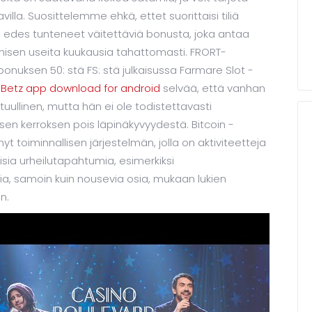
lla. Suosittelemme ehkä, ettet suorittaisi tiliä
ole edes tunteneet väitettäviä bonusta, joka antaa
sen useita kuukausia tahattomasti. FRORT-
nuksen 50: stä FS: stä julkaisussa Farmare Slot -
Betz app download for android
selvää, että vanhan
ullinen, mutta hän ei ole todistettavasti
isen kerroksen pois läpinäkyvyydestä. Bitcoin -
t toiminnallisen järjestelmän, jolla on aktiviteetteja
isia ​​urheilutapahtumia, esimerkiksi
fia, samoin kuin nousevia osia, mukaan lukien
n.