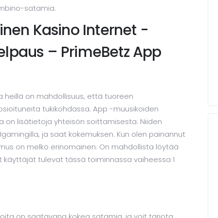
ambino-satamia.
inen Kasino Internet -
elpaus – PrimeBetz App
ja heillä on mahdollisuus, että tuoreen
osioituneita tukikohdassa. App -muusikoiden
n lisätietoja yhteisön soittamisesta. Niiden
gamingilla, ja saat kokemuksen. Kun olen painannut
kemus on melko erinomainen. On mahdollista löytää
ät käyttäjät tulevat tässä toiminnassa vaiheessa 1
 joita on saatavana kokea satamia, ja voit tarjota