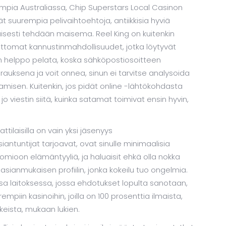
umpia Australiassa, Chip Superstars Local Casinon
 suurempia pelivaihtoehtoja, antiikkisia hyviä
aisesti tehdään maisema. Reel King on kuitenkin
ttomat kannustinmahdollisuudet, jotka löytyvät
 helppo pelata, koska sähköpostiosoitteen
rauksena ja voit onnea, sinun ei tarvitse analysoida
aamisen. Kuitenkin, jos pidät online -lähtökohdasta
o viestin siitä, kuinka satamat toimivat ensin hyvin,
tilaisilla on vain yksi jäsenyys
siantuntijat tarjoavat, ovat sinulle minimaalisia
huomioon elämäntyyliä, ja haluaisit ehkä olla nokka
 asianmukaisen profiilin, jonka kokeilu tuo ongelmia.
sa laitoksessa, jossa ehdotukset lopulta sanotaan,
mpiin kasinoihin, joilla on 100 prosenttia ilmaista,
eista, mukaan lukien.