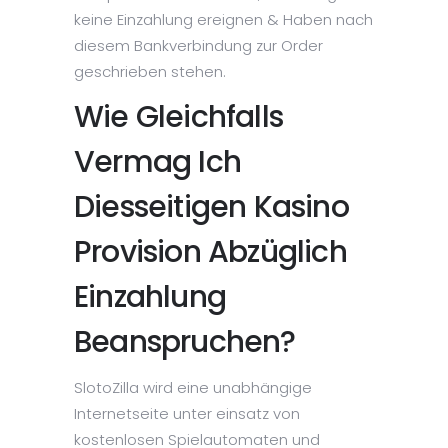
keine Einzahlung ereignen & Haben nach
diesem Bankverbindung zur Order
geschrieben stehen.
Wie Gleichfalls
Vermag Ich
Diesseitigen Kasino
Provision Abzüglich
Einzahlung
Beanspruchen?
SlotoZilla wird eine unabhängige
Internetseite unter einsatz von
kostenlosen Spielautomaten und