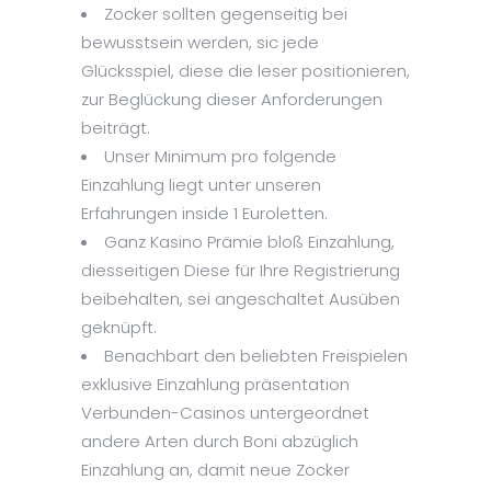
Zocker sollten gegenseitig bei
bewusstsein werden, sic jede
Glücksspiel, diese die leser positionieren,
zur Beglückung dieser Anforderungen
beiträgt.
Unser Minimum pro folgende
Einzahlung liegt unter unseren
Erfahrungen inside 1 Euroletten.
Ganz Kasino Prämie bloß Einzahlung,
diesseitigen Diese für Ihre Registrierung
beibehalten, sei angeschaltet Ausüben
geknüpft.
Benachbart den beliebten Freispielen
exklusive Einzahlung präsentation
Verbunden-Casinos untergeordnet
andere Arten durch Boni abzüglich
Einzahlung an, damit neue Zocker