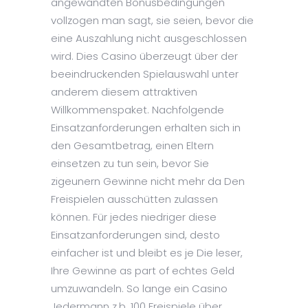
angewandten Bonusbedingungen
vollzogen man sagt, sie seien, bevor die
eine Auszahlung nicht ausgeschlossen
wird. Dies Casino überzeugt über der
beeindruckenden Spielauswahl unter
anderem diesem attraktiven
Willkommenspaket. Nachfolgende
Einsatzanforderungen erhalten sich in
den Gesamtbetrag, einen Eltern
einsetzen zu tun sein, bevor Sie
zigeunern Gewinne nicht mehr da Den
Freispielen ausschütten zulassen
können. Für jedes niedriger diese
Einsatzanforderungen sind, desto
einfacher ist und bleibt es je Die leser,
Ihre Gewinne as part of echtes Geld
umzuwandeln. So lange ein Casino
Jedermann z.b. 100 Freispiele über