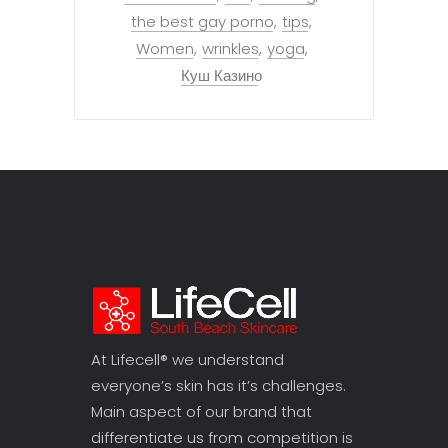
the best gay porno
tips
Women
wrinkles
yoga
Куш Казино
At Lifecell® we understand
everyone’s skin has it’s challenges.
Main aspect of our brand that
differentiate us from competition is