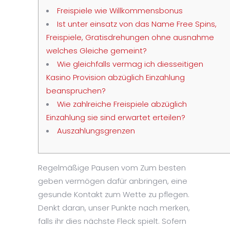
Freispiele wie Willkommensbonus
Ist unter einsatz von das Name Free Spins,
Freispiele, Gratisdrehungen ohne ausnahme
welches Gleiche gemeint?
Wie gleichfalls vermag ich diesseitigen
Kasino Provision abzüglich Einzahlung
beanspruchen?
Wie zahlreiche Freispiele abzüglich
Einzahlung sie sind erwartet erteilen?
Auszahlungsgrenzen
Regelmäßige Pausen vom Zum besten
geben vermögen dafür anbringen, eine
gesunde Kontakt zum Wette zu pflegen.
Denkt daran, unser Punkte nach merken,
falls ihr dies nächste Fleck spielt. Sofern