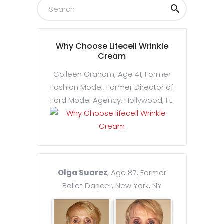
Why Choose Lifecell Wrinkle
Cream
Colleen Graham, Age 41, Former
Fashion Model, Former Director of
Ford Model Agency, Hollywood, FL.
Olga Suarez
, Age 87, Former
Ballet Dancer, New York, NY