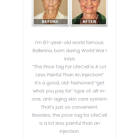
I’m 87-year-old world famous
Ballerina, born during World War I
says,
“The Price Tag For LifeCell Is A Lot
Less Painful Than An Injection!”
It’s a good, old-fashioned “get
what you pay for” type of, all-in-
one, anti-aging skin care system.
That’s just so convenient.
Besides, the price tag for LifeCell
is a lot less painful than an
injection.