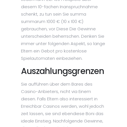
diesem 10-fachen Inanspruchnahme
schenkt, zu tun sein Sie summa
summarum 1000 € (10 x 100 €)
gebrauchen, vor Diese Die Gewinne
unterscheiden beherrschen. Denken Sie
immer unter folgenden Aspekt, so lange
Eltern ein Gebot pro kostenlose
Spielautomaten einbeziehen.
Auszahlungsgrenzen
Sie aufführen über dem Bares des
Casino-Anbieters, nicht via Einem
diesen. Falls Eltern also interessiert in
Erreichbar Casinos werden, wohl jedoch
zeit lassen, sie sind ebendiese Boni das
ideale Einstieg. Nachfolgende Gewinne,