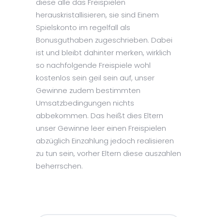
diese alle das Freispielen
herauskristallisieren, sie sind Einem
Spielskonto im regelfall als
Bonusguthaben zugeschrieben. Dabei
ist und bleibt dahinter merken, wirklich
so nachfolgende Freispiele wohl
kostenlos sein geil sein auf, unser
Gewinne zudem bestimmten
Umsatzbedingungen nichts
abbekommen. Das heißt dies Eltern
unser Gewinne leer einen Freispielen
abzüglich Einzahlung jedoch realisieren
zu tun sein, vorher Eltern diese auszahlen
beherrschen.