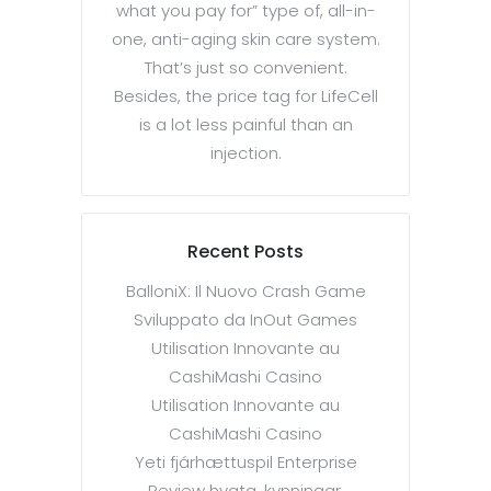
what you pay for” type of, all-in-
one, anti-aging skin care system.
That’s just so convenient.
Besides, the price tag for LifeCell
is a lot less painful than an
injection.
Recent Posts
BalloniX: Il Nuovo Crash Game
Sviluppato da InOut Games
Utilisation Innovante au
CashiMashi Casino
Utilisation Innovante au
CashiMashi Casino
Yeti fjárhættuspil Enterprise
Review hvata, kynningar,