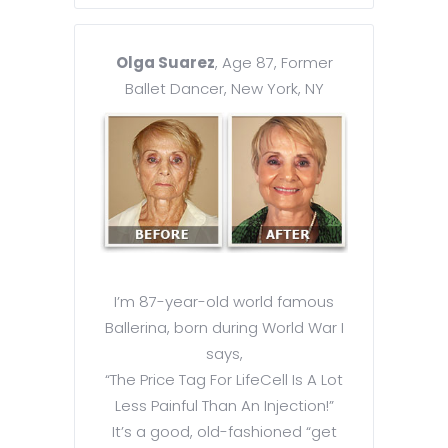
Olga Suarez
, Age 87, Former
Ballet Dancer, New York, NY
I’m 87-year-old world famous
Ballerina, born during World War I
says,
“The Price Tag For LifeCell Is A Lot
Less Painful Than An Injection!”
It’s a good, old-fashioned “get