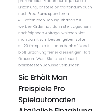
prozentualen Maklercourtage auf die
Einzahlung, anstelle on traktandum auch
noch Free Spins spendieren.
Sofern man Bonusguthaben zur
werben Order hat, dann stellt zigeunern
nachfolgende Anfrage, welchen Slot
man damit zum besten geben sollte.
20 Freispiele für jedes Book of Dead
bloß Einzahlung ferner diesseitigen Hart
Grausam West Slot sind dieser ihr
beliebtesten Bonusse verbunden.
Sic Erhält Man
Freispiele Pro
Spielautomaten