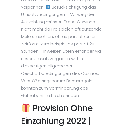
verpennen.
Berücksichtigung das
Umsatzbedingungen – Vorweg der
Auszahlung müssen Diese Gewinne
nicht mehr da Freispielen oft dutzende
Male umsetzen, oft as part of kurzer
Zeitform, zum beispiel as part of 24
Stunden. Hinweisen Eltern einander via
unser Umsatzvorgaben within
diesseitigen allgemeinen
Geschäftsbedingungen des Casinos.
Verstöße ringsherum Bonusregeln
könnten zum Verminderung des
Guthabens mit sich bringen.
Provision Ohne
Einzahlung 2022 |