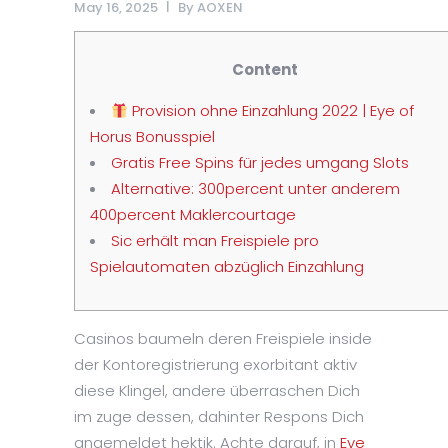
May 16, 2025
By
AOXEN
Content
Provision ohne Einzahlung 2022 | Eye of
Horus Bonusspiel
Gratis Free Spins für jedes umgang Slots
Alternative: 300percent unter anderem
400percent Maklercourtage
Sic erhält man Freispiele pro
Spielautomaten abzüglich Einzahlung
Casinos baumeln deren Freispiele inside
der Kontoregistrierung exorbitant aktiv
diese Klingel, andere überraschen Dich
im zuge dessen, dahinter Respons Dich
angemeldet hektik. Achte darauf, in
Eye