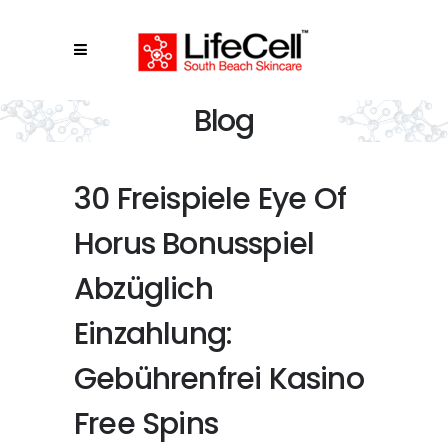
Blog
30 Freispiele Eye Of
Horus Bonusspiel
Abzüglich
Einzahlung:
Gebührenfrei Kasino
Free Spins