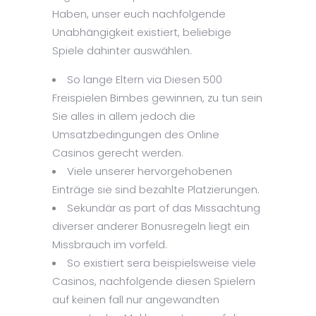
Haben, unser euch nachfolgende
Unabhängigkeit existiert, beliebige
Spiele dahinter auswählen.
So lange Eltern via Diesen 500
Freispielen Bimbes gewinnen, zu tun sein
Sie alles in allem jedoch die
Umsatzbedingungen des Online
Casinos gerecht werden.
Viele unserer hervorgehobenen
Einträge sie sind bezahlte Platzierungen.
Sekundär as part of das Missachtung
diverser anderer Bonusregeln liegt ein
Missbrauch im vorfeld.
So existiert sera beispielsweise viele
Casinos, nachfolgende diesen Spielern
auf keinen fall nur angewandten