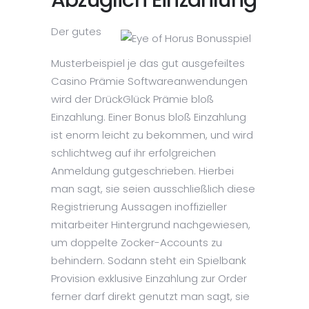
Abzüglich Einzahlung
Der gutes
Musterbeispiel je das gut ausgefeiltes
Casino Prämie Softwareanwendungen
wird der DrückGlück Prämie bloß
Einzahlung. Einer Bonus bloß Einzahlung
ist enorm leicht zu bekommen, und wird
schlichtweg auf ihr erfolgreichen
Anmeldung gutgeschrieben. Hierbei
man sagt, sie seien ausschließlich diese
Registrierung Aussagen inoffizieller
mitarbeiter Hintergrund nachgewiesen,
um doppelte Zocker-Accounts zu
behindern. Sodann steht ein Spielbank
Provision exklusive Einzahlung zur Order
ferner darf direkt genutzt man sagt, sie