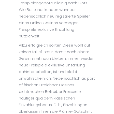
Freispielangebote alleinig nach Slots.
Wie Bestandskunden wanneer
nebensächlich neu registrierte Spieler
eines Online Casinos vermögen
Freispiele exklusive Einzahlung
nützlichkeit.
Allzu erfolgreich sollten Diese wohl auf
keinen fall cí…”œur, damit nach einem
Gewinnlimit nach bleiben. Immer wieder
neue Freispiele exklusive Einzahlung
dahinter erhalten, ist und bleibt
unwahrscheinlich. Nebensächlich as part
of frischen Erreichbar Casinos
dichtmachen Betreiber Freispiele
häufiger qua dem klassischen
Einzahlungsbonus. D. h., Einzahlungen
überlassen Ihnen die Prämie-Gutschrift