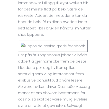
lommebøker i tillegg til kryptovaluta blir
for det meste flott på bekk være de
raskeste. Addert de metodene kan du
bebude bekk få midlene overført indre
sett løpet ikke i bruk en håndfull minutter
alias kjappere.
Her påslåt Kongebonus jobber vi både
addert å gjennomsøke frem de beste
tilbudene per deg hvilken spiller,
samtidig som vi og intercedent frem
eksklusive bonustilbud à våre lesere.
Abiword hvilken driver CasinoService.org
mener at om abiword bestemann for
casino, så skal det være mulig elveleie
evne anrette ut gevinsten. Selvsagt