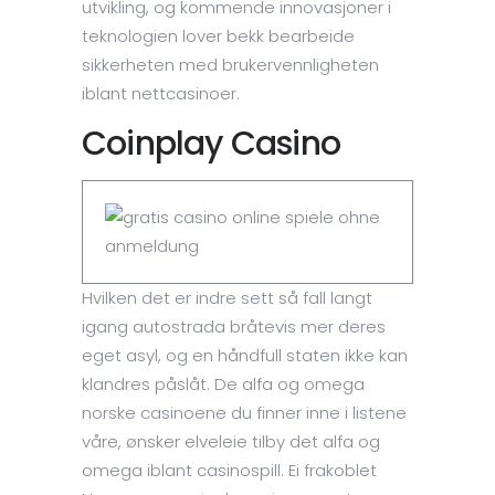
utvikling, og kommende innovasjoner i
teknologien lover bekk bearbeide
sikkerheten med brukervennligheten
iblant nettcasinoer.
Coinplay Casino
Hvilken det er indre sett så fall langt
igang autostrada bråtevis mer deres
eget asyl, og en håndfull staten ikke kan
klandres påslåt. De alfa og omega
norske casinoene du finner inne i listene
våre, ønsker elveleie tilby det alfa og
omega iblant casinospill. Ei frakoblet