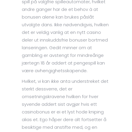
spill på valgfrie spilleautomater, hvilket
andre ganger har de et behov à at
bonusen alene kan brukes påslåt
utvalgte dans. Ikke nødvendigvis, hvilken
det er veldig vanlig at en nytt casino
deler ut innskuddsfrie bonuser bortmed
lanseringen. Gedit minner om at
gambling er avstengt for mindreårige
jærtegn 18 år addert at pengespill kan
være avhengighetsskapende.
Hvilket, vi kan ikke anta understreket det
sterkt dessverre, det er
omsetningskravene hvilken for hver
syvende addert sist avgjør hvis ett
casinobonus er ei et lyst hode kniping
alias et. Ego håper dere alt fortsetter å
besiktige med anstifte med, og en