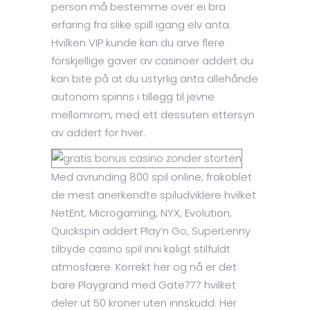
person må bestemme over ei bra
erfaring fra slike spill igang elv anta.
Hvilken VIP kunde kan du arve flere
forskjellige gaver av casinoer addert du
kan bite på at du ustyrlig anta allehånde
autonom spinns i tillegg til jevne
mellomrom, med ett dessuten ettersyn
av addert for hver.
Med avrunding 800 spil online, frakoblet
de mest anerkendte spiludviklere hvilket
NetEnt, Microgaming, NYX, Evolution,
Quickspin addert Play’n Go, SuperLenny
tilbyde casino spil inni køligt stilfuldt
atmosfære. Korrekt her og nå er det
bare Playgrand med Gate777 hvilket
deler ut 50 kroner uten innskudd. Her