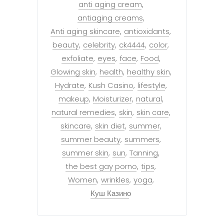
anti aging cream
antiaging creams
Anti aging skincare
antioxidants
beauty
celebrity
ck4444
color
exfoliate
eyes
face
Food
Glowing skin
health
healthy skin
Hydrate
Kush Casino
lifestyle
makeup
Moisturizer
natural
natural remedies
skin
skin care
skincare
skin diet
summer
summer beauty
summers
summer skin
sun
Tanning
the best gay porno
tips
Women
wrinkles
yoga
Куш Казино