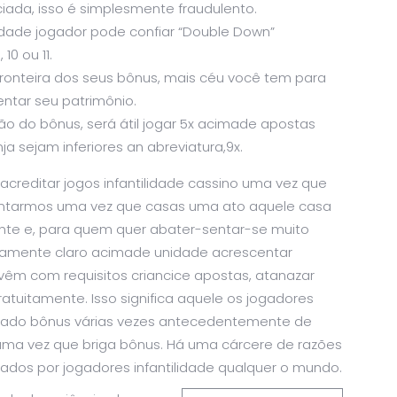
ciada, isso é simplesmente fraudulento.
idade jogador pode confiar “Double Down”
0 ou 11.
e fronteira dos seus bônus, mais céu você tem para
entar seu patrimônio.
o do bônus, será átil jogar 5x acimade apostas
sejam inferiores an abreviatura,9x.
creditar jogos infantilidade cassino uma vez que
ntarmos uma vez que casas uma ato aquele casa
atente e, para quem quer abater-sentar-se muito
mamente claro acimade unidade acrescentar
vêm com requisitos criancice apostas, atanazar
tuitamente. Isso significa aquele os jogadores
teado bônus várias vezes antecedentemente de
ma vez que briga bônus. Há uma cárcere de razões
mados por jogadores infantilidade qualquer o mundo.