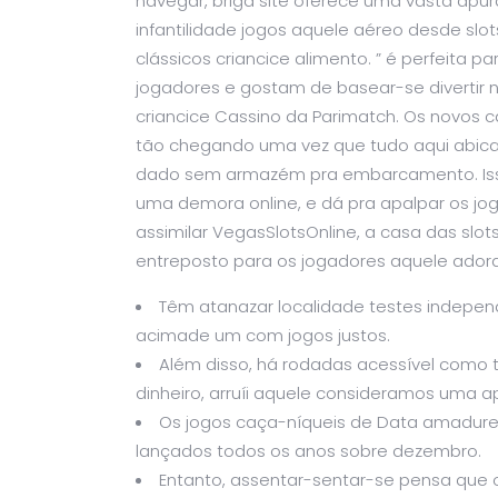
navegar, briga site oferece uma vasta ap
infantilidade jogos aquele aéreo desde slot
clássicos criancice alimento. ” é perfeita pa
jogadores e gostam de basear-se divertir 
criancice Cassino da Parimatch. Os novos c
tão chegando uma vez que tudo aqui abicar
dado sem armazém pra embarcamento. Isso
uma demora online, e dá pra apalpar os jog
assimilar VegasSlotsOnline, a casa das sl
entreposto para os jogadores aquele adora
Têm atanazar localidade testes indepen
acimade um com jogos justos.
Além disso, há rodadas acessível como 
dinheiro, arruíi aquele consideramos uma a
Os jogos caça-níqueis de Data amadurec
lançados todos os anos sobre dezembro.
Entanto, assentar-sentar-se pensa que 