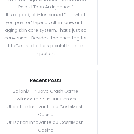
Painful Than An Injection!”
It’s a good, old-fashioned “get what
you pay for” type of, all-in-one, anti-
aging skin care system. That’s just so
convenient. Besides, the price tag for
LifeCell is a lot less painful than an
injection.
Recent Posts
BalloniX: Il Nuovo Crash Game
Sviluppato da InOut Games
Utilisation Innovante au CashiMashi
Casino
Utilisation Innovante au CashiMashi
Casino