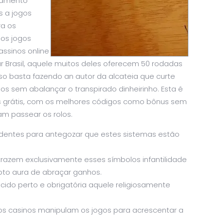
uramento
s a jogos
ra os
nos jogos
assinos online
 Brasil, aquele muitos deles oferecem 50 rodadas
 basta fazendo an autor da alcateia que curte
os sem abalançar o transpirado dinheirinho. Esta é
ots grátis, com os melhores códigos como bônus sem
m passear os rolos.
dentes para antegozar que estes sistemas estão
trazem exclusivamente esses símbolos infantilidade
pto aura de abraçar ganhos.
ido perto e obrigatória aquele religiosamente
os casinos manipulam os jogos para acrescentar a