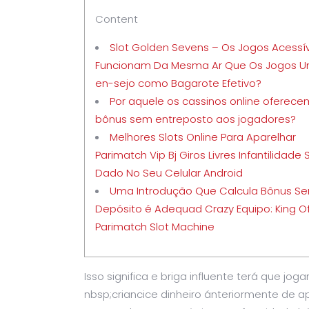
Content
Slot Golden Sevens – Os Jogos Acessí
Funcionam Da Mesma Ar Que Os Jogos 
en-sejo como Bagarote Efetivo?
Por aquele os cassinos online oferece
bônus sem entreposto aos jogadores?
Melhores Slots Online Para Aparelhar
Parimatch Vip Bj Giros Livres Infantilidade 
Dado No Seu Celular Android
Uma Introdução Que Calcula Bônus S
Depósito é Adequad Crazy Equipo: King O
Parimatch Slot Machine
Isso significa e briga influente terá que jo
nbsp;criancice dinheiro ánteriormente de a