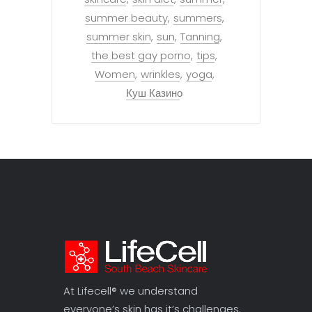
summer beauty
summers
summer skin
sun
Tanning
the best gay porno
tips
Women
wrinkles
yoga
Куш Казино
At Lifecell® we understand
everyone’s skin has it’s challenges.