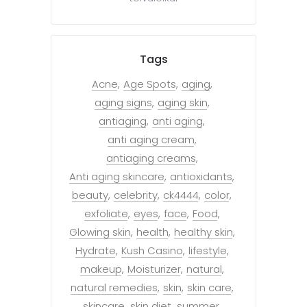
Tags
Acne
Age Spots
aging
aging signs
aging skin
antiaging
anti aging
anti aging cream
antiaging creams
Anti aging skincare
antioxidants
beauty
celebrity
ck4444
color
exfoliate
eyes
face
Food
Glowing skin
health
healthy skin
Hydrate
Kush Casino
lifestyle
makeup
Moisturizer
natural
natural remedies
skin
skin care
skincare
skin diet
summer