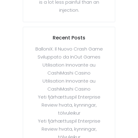
is a lot less painful than an
injection.
Recent Posts
BalloniX: Il Nuovo Crash Game
Sviluppato da InOut Games
Utilisation Innovante au
CashiMashi Casino
Utilisation Innovante au
CashiMashi Casino
Yeti fjárhættuspil Enterprise
Review hvata, kynningar,
tölvuleikur
Yeti fjárhættuspil Enterprise
Review hvata, kynningar,
tölvuleikur