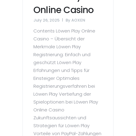
Online Casino
July 26, 2025
By
AOXEN
Contents Löwen Play Online
Casino – Übersicht der
Merkmale Löwen Play
Registrierung: Einfach und
geschützt Löwen Play
Erfahrungen und Tipps für
Einsteiger Optimales
Registrierungsverfahren bei
Löwen Play Vertiefung der
Spieloptionen bei Löwen Play
Online Casino
Zukunftsaussichten und
Strategien für Löwen Play
Vorteile von PayPal-Zahlungen