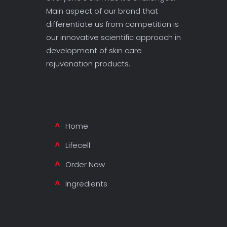
Main aspect of our brand that
differentiate us from competition is
our innovative scientific approach in
development of skin care
rejuvenation products.
Home
Lifecell
Order Now
Ingredients