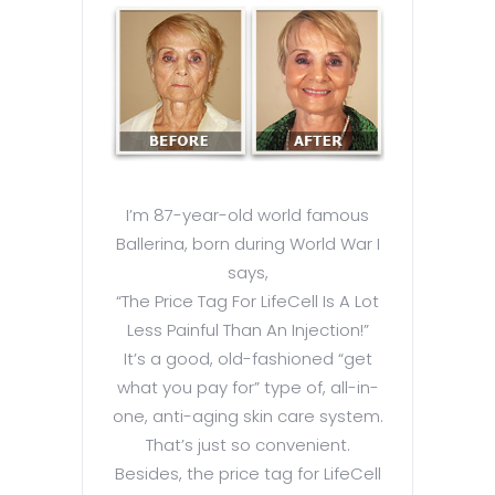
I’m 87-year-old world famous
Ballerina, born during World War I
says,
“The Price Tag For LifeCell Is A Lot
Less Painful Than An Injection!”
It’s a good, old-fashioned “get
what you pay for” type of, all-in-
one, anti-aging skin care system.
That’s just so convenient.
Besides, the price tag for LifeCell