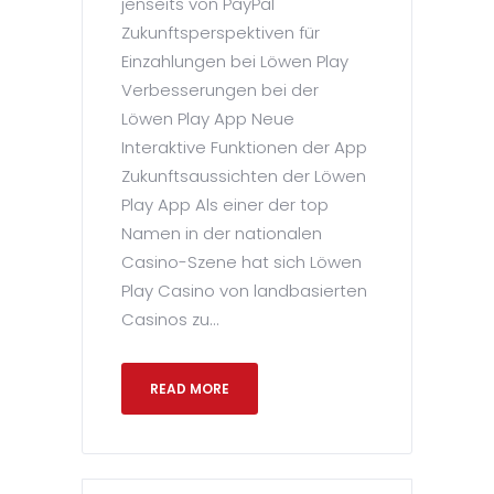
jenseits von PayPal
Zukunftsperspektiven für
Einzahlungen bei Löwen Play
Verbesserungen bei der
Löwen Play App Neue
Interaktive Funktionen der App
Zukunftsaussichten der Löwen
Play App Als einer der top
Namen in der nationalen
Casino-Szene hat sich Löwen
Play Casino von landbasierten
Casinos zu...
READ MORE