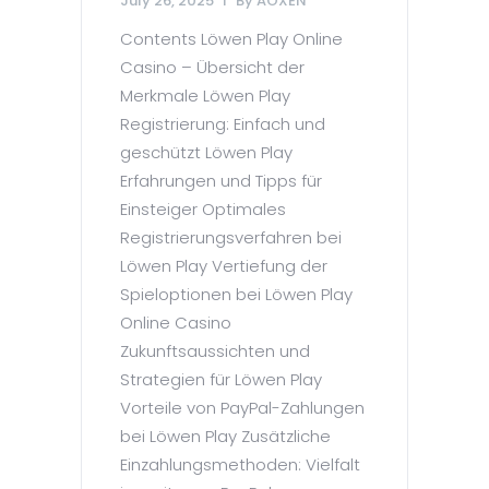
July 26, 2025
By
AOXEN
Contents Löwen Play Online
Casino – Übersicht der
Merkmale Löwen Play
Registrierung: Einfach und
geschützt Löwen Play
Erfahrungen und Tipps für
Einsteiger Optimales
Registrierungsverfahren bei
Löwen Play Vertiefung der
Spieloptionen bei Löwen Play
Online Casino
Zukunftsaussichten und
Strategien für Löwen Play
Vorteile von PayPal-Zahlungen
bei Löwen Play Zusätzliche
Einzahlungsmethoden: Vielfalt