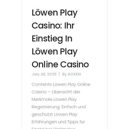
Löwen Play
Casino: Ihr
Einstieg In
Löwen Play
Online Casino
July 26, 2025
By
AOXEN
Contents Löwen Play Online
Casino – Übersicht der
Merkmale Löwen Play
Registrierung: Einfach und
geschützt Löwen Play
Erfahrungen und Tipps für