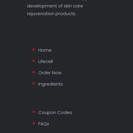
development of skin care
rejuvenation products.
Home
Lifecell
Order Now
Ingredients
Coupon Codes
FAQs