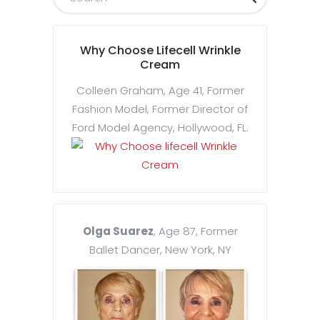
Why Choose Lifecell Wrinkle
Cream
Colleen Graham, Age 41, Former
Fashion Model, Former Director of
Ford Model Agency, Hollywood, FL.
Olga Suarez
, Age 87, Former
Ballet Dancer, New York, NY