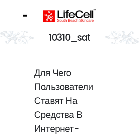
10310_sat
Для Чего
Пользователи
Ставят На
Средства В
Интернет-