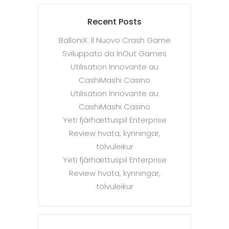
Recent Posts
BalloniX: Il Nuovo Crash Game
Sviluppato da InOut Games
Utilisation Innovante au
CashiMashi Casino
Utilisation Innovante au
CashiMashi Casino
Yeti fjárhættuspil Enterprise
Review hvata, kynningar,
tölvuleikur
Yeti fjárhættuspil Enterprise
Review hvata, kynningar,
tölvuleikur