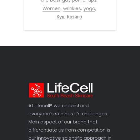
Women
wrinkles
yoga
Куш Казино
At Lifecell® we understand
everyone’s skin has it’s challenges.
Main aspect of our brand that
differentiate us from competition is
our innovative scientific approach in