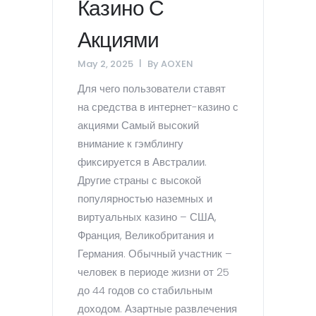
Казино С
Акциями
May 2, 2025
By
AOXEN
Для чего пользователи ставят
на средства в интернет-казино с
акциями Самый высокий
внимание к гэмблингу
фиксируется в Австралии.
Другие страны с высокой
популярностью наземных и
виртуальных казино – США,
Франция, Великобритания и
Германия. Обычный участник –
человек в периоде жизни от 25
до 44 годов со стабильным
доходом. Азартные развлечения