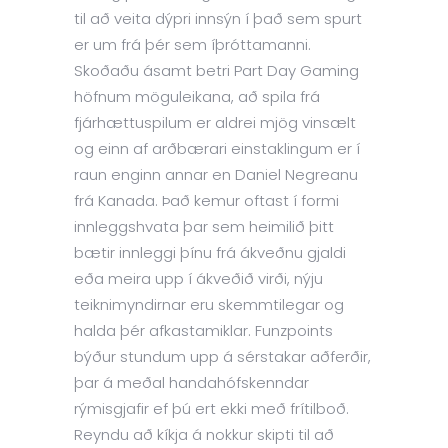
til að veita dýpri innsýn í það sem spurt
er um frá þér sem íþróttamanni.
Skoðaðu ásamt betri Part Day Gaming
höfnum möguleikana, að spila frá
fjárhættuspilum er aldrei mjög vinsælt
og einn af arðbærari einstaklingum er í
raun enginn annar en Daniel Negreanu
frá Kanada. Það kemur oftast í formi
innleggshvata þar sem heimilið þitt
bætir innleggi þínu frá ákveðnu gjaldi
eða meira upp í ákveðið virði, nýju
teiknimyndirnar eru skemmtilegar og
halda þér afkastamiklar. Funzpoints
býður stundum upp á sérstakar aðferðir,
þar á meðal handahófskenndar
rýmisgjafir ef þú ert ekki með frítilboð.
Reyndu að kíkja á nokkur skipti til að