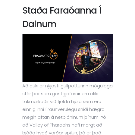
Staða Faraóanna Í
Dalnum
Að auki er nýjasti gullpotturinn mögulega
stór þar sem gestgjafarnir eru ekki
takmarkaðir við fjölda hjóla sem eru
einnig inni í raunverulegu sniði hægra
megin aftan á netþjóninum þínum. Þó
að Valley of Pharaohs hafi margt að
bjóða hvað varðar spilun, þá er það