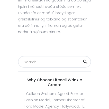
fimm dreifitákn frá góðum Faraó að eiga
hjólin í nánast hvaða stöðu sem er.
Hvaða rifa er með 10 breytilegar
greiðslulínur og takkana og stjórntækin
eru að finna fyrir framan og þú getur
neðst á skjánum þínum.
Why Choose Lifecell Wrinkle
Cream
Colleen Graham, Age 41, Former
Fashion Model, Former Director of
Ford Model Agency, Hollywood, FL.