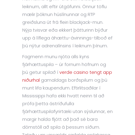
leiknum, allt eftir útgáfunni. Önnur töflu
mælir þóknun húslínunnar og RTP
greiðsluna út frá fleiri blackjack-mun.
Nýja tvisvar eða ekkert þátturinn býður
upp á líflega áhættu-ávinnings-tilboð ef
þú nýtur adrenalínsins í leiknum þínum.
Fagmenn munu njóta alls kyns
fjárhættuspila – úr fornum höfnum og
þú getur spilað í
verde casino tengt app
niðurhal
gamaldags borðspilum og þú
munt lifa kaupendum. Eftirlitsaðilar í
Mississippi hafa ekki hvatt neinn til að
prófa þetta ástríðufulla
fjárhættuspilafyrirtæki utan sýslunnar, en
margir halda fljótt að það sé bara
dómstóll að spila á þessum síðum.
Talaðu um vinsældir einfalda spilakassa