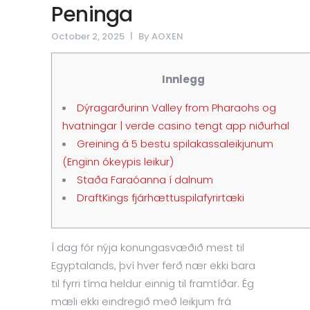
Peninga
October 2, 2025
By
AOXEN
Innlegg
Dýragarðurinn Valley from Pharaohs og
hvatningar | verde casino tengt app niðurhal
Greining á 5 bestu spilakassaleikjunum
(Enginn ókeypis leikur)
Staða Faraóanna í dalnum
DraftKings fjárhættuspilafyrirtæki
Í dag fór nýja konungasvæðið mest til
Egyptalands, því hver ferð nær ekki bara
til fyrri tíma heldur einnig til framtíðar. Ég
mæli ekki eindregið með leikjum frá