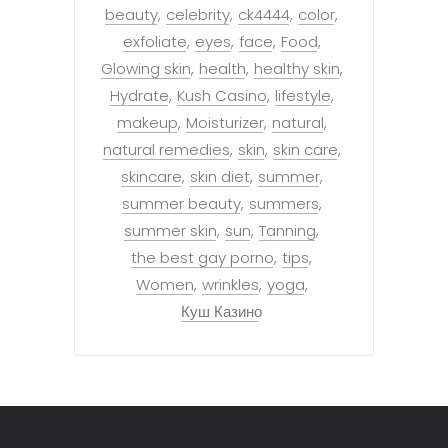
beauty
celebrity
ck4444
color
exfoliate
eyes
face
Food
Glowing skin
health
healthy skin
Hydrate
Kush Casino
lifestyle
makeup
Moisturizer
natural
natural remedies
skin
skin care
skincare
skin diet
summer
summer beauty
summers
summer skin
sun
Tanning
the best gay porno
tips
Women
wrinkles
yoga
Куш Казино