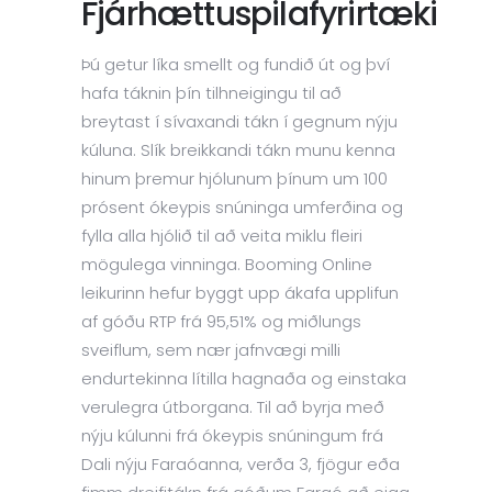
Fjárhættuspilafyrirtæki
Þú getur líka smellt og fundið út og því
hafa táknin þín tilhneigingu til að
breytast í sívaxandi tákn í gegnum nýju
kúluna. Slík breikkandi tákn munu kenna
hinum þremur hjólunum þínum um 100
prósent ókeypis snúninga umferðina og
fylla alla hjólið til að veita miklu fleiri
mögulega vinninga. Booming Online
leikurinn hefur byggt upp ákafa upplifun
af góðu RTP frá 95,51% og miðlungs
sveiflum, sem nær jafnvægi milli
endurtekinna lítilla hagnaða og einstaka
verulegra útborgana. Til að byrja með
nýju kúlunni frá ókeypis snúningum frá
Dali nýju Faraóanna, verða 3, fjögur eða