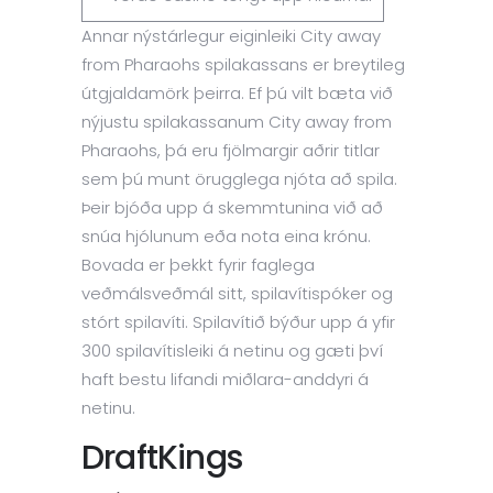
Annar nýstárlegur eiginleiki City away
from Pharaohs spilakassans er breytileg
útgjaldamörk þeirra. Ef þú vilt bæta við
nýjustu spilakassanum City away from
Pharaohs, þá eru fjölmargir aðrir titlar
sem þú munt örugglega njóta að spila.
Þeir bjóða upp á skemmtunina við að
snúa hjólunum eða nota eina krónu.
Bovada er þekkt fyrir faglega
veðmálsveðmál sitt, spilavítispóker og
stórt spilavíti. Spilavítið býður upp á yfir
300 spilavítisleiki á netinu og gæti því
haft bestu lifandi miðlara-anddyri á
netinu.
DraftKings