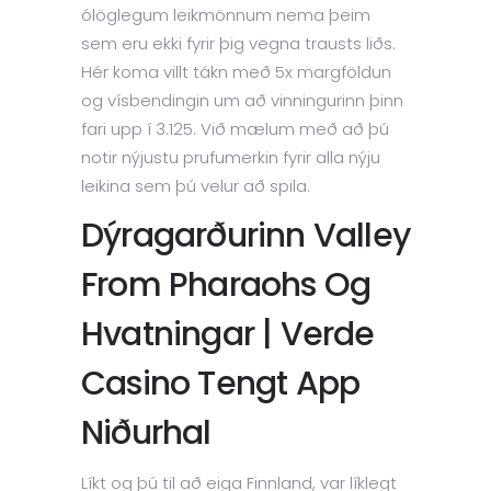
ólöglegum leikmönnum nema þeim
sem eru ekki fyrir þig vegna trausts liðs.
Hér koma villt tákn með 5x margföldun
og vísbendingin um að vinningurinn þinn
fari upp í 3.125.
Við mælum með að þú
notir nýjustu prufumerkin fyrir alla nýju
leikina sem þú velur að spila.
Dýragarðurinn Valley
From Pharaohs Og
Hvatningar | Verde
Casino Tengt App
Niðurhal
Líkt og þú til að eiga Finnland, var líklegt