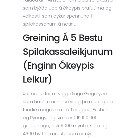
sem bjóða upp á ókeypis prufutíma og
valkosti, sem eykur spennuna í
spilakassanum á netinu.
Greining Á 5 Bestu
Spilakassaleikjunum
(Enginn Ókeypis
Leikur)
Þar eru leifar af víggirðingu Goguryeo
sem hafði í raun hurðir og þú munt geta
fundið möguleika frá Tonggou, Fushun
og Pyongyang. Þú færð 15.100.000
gullpeninga, auk 9000 mynta, sem og
4500 hvíta kærustu sem er nýi