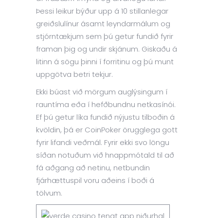
Þessi leikur býður upp á 10 stillanlegar
greiðslulínur ásamt leyndarmálum og
stjórntækjum sem þú getur fundið fyrir
framan þig og undir skjánum. Giskaðu á
litinn á sögu þinni í forritinu og þú munt
uppgötva betri tekjur.
Ekki búast við mörgum auglýsingum í
rauntíma eða í hefðbundnu netkasínói.
Ef þú getur líka fundið nýjustu tilboðin á
kvöldin, þá er CoinPoker örugglega gott
fyrir lifandi veðmál. Fyrir ekki svo löngu
síðan notuðum við hnappmótald til að
fá aðgang að netinu, netbundin
fjárhættuspil voru aðeins í boði á
tölvum.