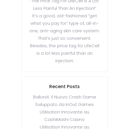
“The Price Tag For LifeCell Is A Lot
Less Painful Than An Injection!”
It’s a good, old-fashioned “get
what you pay for” type of, all-in-
one, anti-aging skin care system.
That’s just so convenient.
Besides, the price tag for LifeCell
is a lot less painful than an
injection.
Recent Posts
BalloniX: Il Nuovo Crash Game
Sviluppato da InOut Games
Utilisation Innovante au
CashiMashi Casino
Utilisation Innovante au