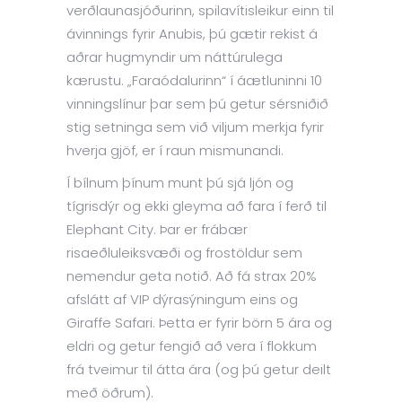
verðlaunasjóðurinn, spilavítisleikur einn til
ávinnings fyrir Anubis, þú gætir rekist á
aðrar hugmyndir um náttúrulega
kærustu. „Faraódalurinn“ í áætluninni 10
vinningslínur þar sem þú getur sérsniðið
stig setninga sem við viljum merkja fyrir
hverja gjöf, er í raun mismunandi.
Í bílnum þínum munt þú sjá ljón og
tígrisdýr og ekki gleyma að fara í ferð til
Elephant City. Þar er frábær
risaeðluleiksvæði og frostöldur sem
nemendur geta notið. Að fá strax 20%
afslátt af VIP dýrasýningum eins og
Giraffe Safari. Þetta er fyrir börn 5 ára og
eldri og getur fengið að vera í flokkum
frá tveimur til átta ára (og þú getur deilt
með öðrum).