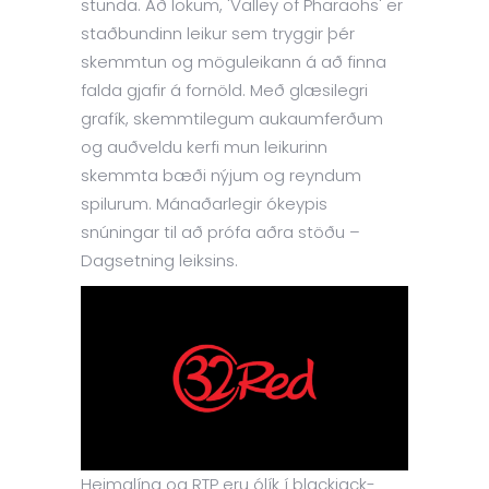
stunda. Að lokum, 'Valley of Pharaohs' er
staðbundinn leikur sem tryggir þér
skemmtun og möguleikann á að finna
falda gjafir á fornöld. Með glæsilegri
grafík, skemmtilegum aukaumferðum
og auðveldu kerfi mun leikurinn
skemmta bæði nýjum og reyndum
spilurum. Mánaðarlegir ókeypis
snúningar til að prófa aðra stöðu –
Dagsetning leiksins.
Heimalína og RTP eru ólík í blackjack-