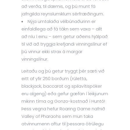
að verða, til dæmis, og þú munt fá
jafngilda reynslumiklum sérfræðingum.
Nýja umtalaða vélbúnaðurinn er
einfaldlega að fá tákn sem vaxa – allt
að níu í einu – sem getur aðeins hjálpað
til við að tryggja krefjandi vinningslínur ef
þú vinnur ekki strax á margar
vinningslínur.
Leitaðu og þú getur tryggt þér sæti við
eitt af yfir 250 borðum (rúletta,
blackjack, baccarat og spilavítispóker
eru algeng) eða gefur gæfan í leikjunum
mikinn tíma og Gonzo-kostnað í Huntô!
Þess vegna hefur Roaring Game nafnið
Valley of Pharaohs sem mun taka
atvinnumenn aftur til þessara ótrúlegu