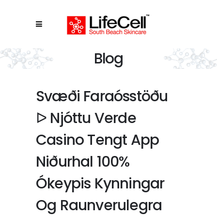
Blog
Svæði Faraósstöðu
ᐅ Njóttu Verde
Casino Tengt App
Niðurhal 100%
Ókeypis Kynningar
Og Raunverulegra