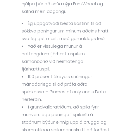
hjálpa þér að snúa nýja FunzWheel og
safna meiri aðgangi.
Ég uppgötvaði besta kostinn til að
sökkva peningunum mínum aðeins hratt
svo ég get mælt með gamaldags leið.
Það er vissulega munur á
nettengdum fjárhættuspilum
samanborið við heimatengd
fjárhættuspil.
100 prósent ókeypis snúningar
mánaðarlega til að prófa aðra
spilakassa – Games of only one's Date
herferðin.
Í grundvallaratriðum, að spila fyrir
raunverulega peninga í spilavíti á
staðnum býður einnig upp á örugga og
skemmtilega spilamennsku til að forðast