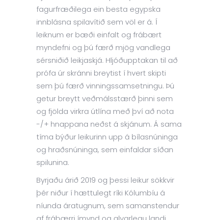
fagurfræðilega ein besta egypska
innblásna spilavítið sem völ er á. Í
leiknum er bæði einfalt og frábært
myndefni og þú færð mjög vandlega
sérsniðið leikjaskjá. Hljóðupptakan til að
prófa úr skránni breytist í hvert skipti
sem þú færð vinningssamsetningu. Þú
getur breytt veðmálsstærð þinni sem
og fjölda virkra útlína með því að nota
-/+ hnappana neðst á skjánum. Á sama
tíma býður leikurinn upp á bílasnúninga
og hraðsnúninga, sem einfaldar síðan
spilunina.
Byrjaðu árið 2019 og þessi leikur sökkvir
þér niður í hættulegt ríki Kólumbíu á
níunda áratugnum, sem samanstendur
af frábærri ímynd og alvarlegu landi.