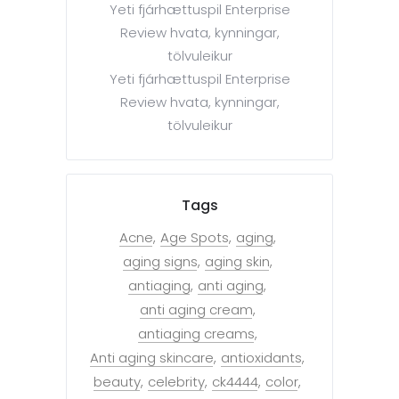
Yeti fjárhættuspil Enterprise
Review hvata, kynningar,
tölvuleikur
Yeti fjárhættuspil Enterprise
Review hvata, kynningar,
tölvuleikur
Tags
Acne
Age Spots
aging
aging signs
aging skin
antiaging
anti aging
anti aging cream
antiaging creams
Anti aging skincare
antioxidants
beauty
celebrity
ck4444
color