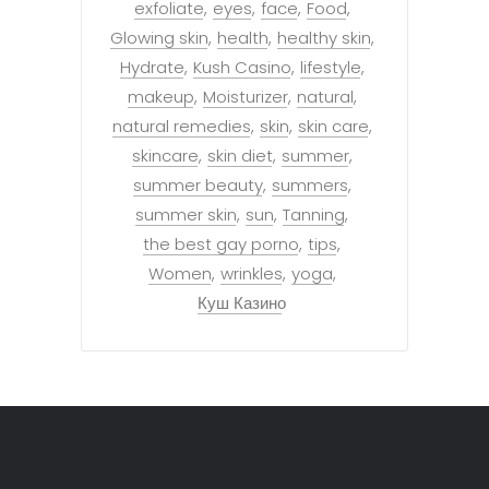
exfoliate
eyes
face
Food
Glowing skin
health
healthy skin
Hydrate
Kush Casino
lifestyle
makeup
Moisturizer
natural
natural remedies
skin
skin care
skincare
skin diet
summer
summer beauty
summers
summer skin
sun
Tanning
the best gay porno
tips
Women
wrinkles
yoga
Куш Казино