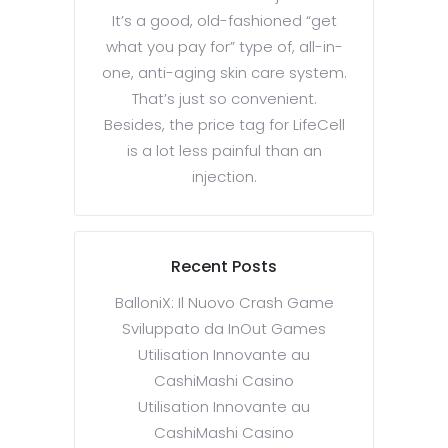
It’s a good, old-fashioned “get
what you pay for” type of, all-in-
one, anti-aging skin care system.
That’s just so convenient.
Besides, the price tag for LifeCell
is a lot less painful than an
injection.
Recent Posts
BalloniX: Il Nuovo Crash Game
Sviluppato da InOut Games
Utilisation Innovante au
CashiMashi Casino
Utilisation Innovante au
CashiMashi Casino