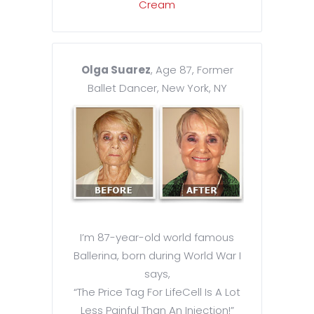
Olga Suarez
, Age 87, Former
Ballet Dancer, New York, NY
I’m 87-year-old world famous
Ballerina, born during World War I
says,
“The Price Tag For LifeCell Is A Lot
Less Painful Than An Injection!”