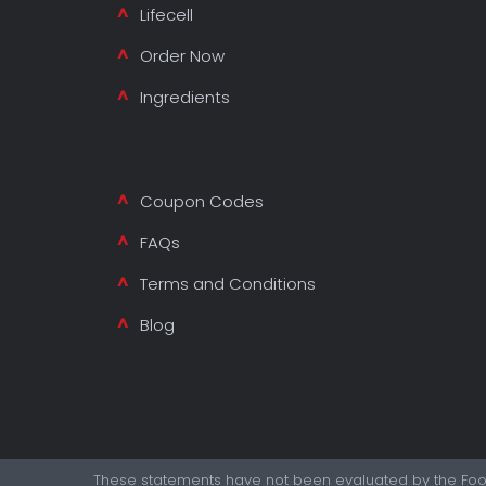
Lifecell
Order Now
Ingredients
Coupon Codes
FAQs
Terms and Conditions
Blog
These statements have not been evaluated by the Food 