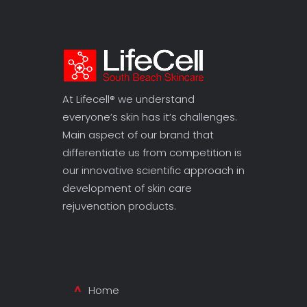
At Lifecell® we understand
everyone’s skin has it’s challenges.
Main aspect of our brand that
differentiate us from competition is
our innovative scientific approach in
development of skin care
rejuvenation products.
Home