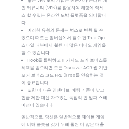
좋은 VPN 도박 기업은 전문가가 온라인 개
인 커뮤니티 (VPN)를 활용하여 해당에 액세
스 할 수있는 온라인 도박 플랫폼을 의미합니
다.
이러한 유형의 문제는 벅스로 변환 될 수
있으며 때로는 멤버십에서 철수 한 True Ojo
스타일 내부에서 훨씬 더 많은 비디오 게임을
할 수 있습니다.
Hook를 클릭하고 IT 카지노 포커 보너스를
혜택을 받으려면 모든 Discover ACR 웹 기반
포커 보너스 코드 PRB10Free를 연습하는 것
이 중요합니다.
또한 더 나은 인센티브, 베팅 기준이 낮고
현금 제한 대신 자주있는 독점적 인 알파 스테
이션이 있습니다.
일반적으로, 당신은 일반적으로 테이블 게임
에 비해 슬롯을 갖기 위해 훨씬 더 많은 대출