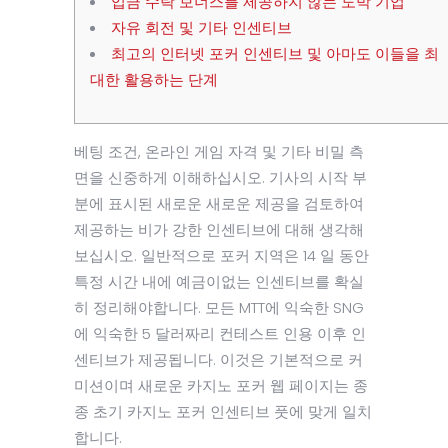
입금 수락 보너스를 제공하지 않는 도박 기업
자유 회전 및 기타 인센티브
최고의 인터넷 포커 인센티브 및 아마도 이들을 최
대한 활용하는 단계
베팅 조건, 온라인 게임 자격 및 기타 비밀 측
면을 신중하게 이해하십시오. 기사의 시작 부
분에 표시된 새로운 새로운 제공을 검토하여
제공하는 비가 강한 인센티브에 대해 생각해
보십시오. 일반적으로 포커 지역은 14 일 동안
특정 시간 내에 예금이없는 인센티브를 확실
히 정리해야합니다. 모든 MTT에 익숙한 SNG
에 익숙한 5 달러짜리 컨테스트 인용 이후 인
센티브가 제공됩니다. 이것은 기본적으로 커
미션이며 새로운 카지노 포커 웹 페이지는 종
종 초기 카지노 포커 인센티브 풋에 맞게 일치
합니다.