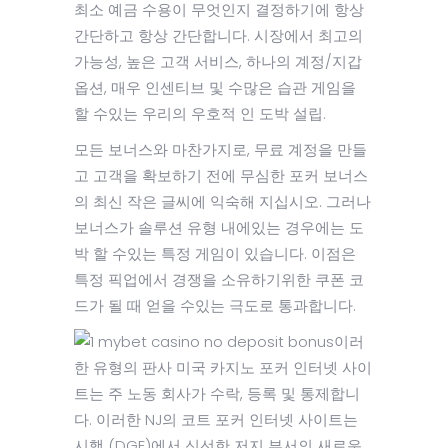
최소 예금 수용이 무엇인지 결정하기에 항상
간단하고 항상 간단합니다. 시장에서 최고의
가능성, 높은 고객 서비스, 하나의 계정/지갑
옵션, 매우 인센티브 및 수많은 습관 게임을
할 수있는 우리의 우호적 인 도박 설립.
모든 보너스와 마찬가지로, 무료 계정을 만들
고 고객을 확보하기 전에 무심한 포커 보너스
의 최신 작은 글씨에 익숙해 지십시오. 그러나
보너스가 솔루션 유형 내에있는 경우에는 도
박 할 수있는 특정 게임이 있습니다. 이점은
특정 픽업에서 경쟁을 소유하기위한 쿠폰 코
드가 될 때 얻을 수있는 극도로 통과합니다.
이러
한 유형의 판사 미국 카지노 포커 인터넷 사이
트는 주 노동 회사가 수락, 등록 및 통제합니
다. 이러한 NJ의 코트 포커 인터넷 사이트는
시행 (DGE)에서 신선한 저지 부서의 새로운