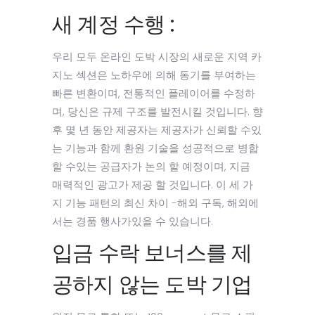
새 계정 수행 :
우리 모두 온라인 도박 시장의 새로운 지역 카
지노 섹션은 노하우에 의해 동기를 부여하는
빠른 변환이며, 전통적인 플레이어를 수정하
며, 당신은 규제 구조를 발전시킬 것입니다.
향
후 몇 년 동안 제공자는 제공자가 신뢰할 수있
는 기능과 함께 환원 기술을 성공적으로 병합
할 수있는 공급자가 논의 할 예정이며, 지금
매력적인 광고가 제공 할 것입니다. 이 세 가
지 기능 패턴의 최신 차이 -해외 구독, 해외에
서는 경품 행사가있을 수 있습니다.
입금 수락 보너스를 제
공하지 않는 도박 기업