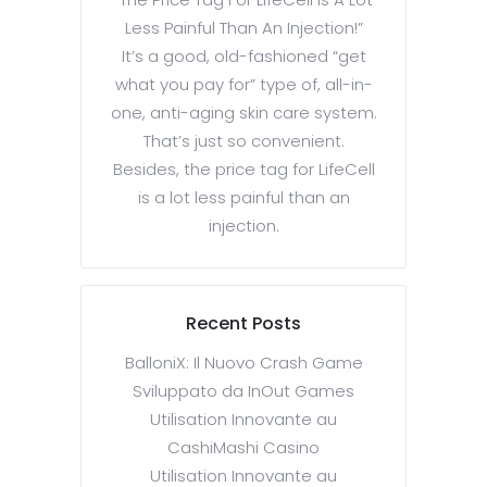
Less Painful Than An Injection!”
It’s a good, old-fashioned “get
what you pay for” type of, all-in-
one, anti-aging skin care system.
That’s just so convenient.
Besides, the price tag for LifeCell
is a lot less painful than an
injection.
Recent Posts
BalloniX: Il Nuovo Crash Game
Sviluppato da InOut Games
Utilisation Innovante au
CashiMashi Casino
Utilisation Innovante au