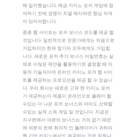
해 일치했습니다. 예금 카지노 포커 게임에 참
여하기 전에 경쟁이 치열 해지려면 항상 자격
이 있어야합니다.
종종 웹 사이트는 포커 보너스 코드를 제공 할
것입니다. 일반적으로 전문가에게는 처음으로
가입하지만 현재 참가자 모두에게도 가입합
니다. 새로운 포커 추가 보너스 비밀번호는 실
제로 수많은 제안을 활용하기로 결정할 때 자
동차 기술자이며 온라인 카지노 포커 웹 사이
트를 제공하는 프로모션을 제공 할 수 있습니
다. 우리 회사는 새로운 고유 한 카지노 포커
가 제공하는이 제품이 온라인으로 플레이 할
수있는 더 나은 포커 보너스와 아마도 선택할
수있는 실제 소득 게임 일 것입니다. 지금은
지구본에서 여분의 보너스는 거의 없기 때문
에 여분의 돈에 회의적 인 플레이어가 귀하의
웹 기반 카지노에서도 제공하는 것은 엄청나