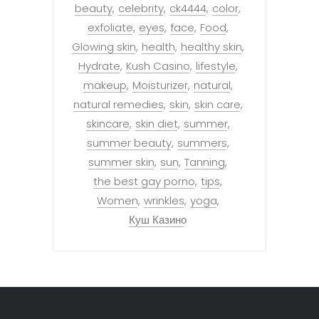
beauty
celebrity
ck4444
color
exfoliate
eyes
face
Food
Glowing skin
health
healthy skin
Hydrate
Kush Casino
lifestyle
makeup
Moisturizer
natural
natural remedies
skin
skin care
skincare
skin diet
summer
summer beauty
summers
summer skin
sun
Tanning
the best gay porno
tips
Women
wrinkles
yoga
Куш Казино