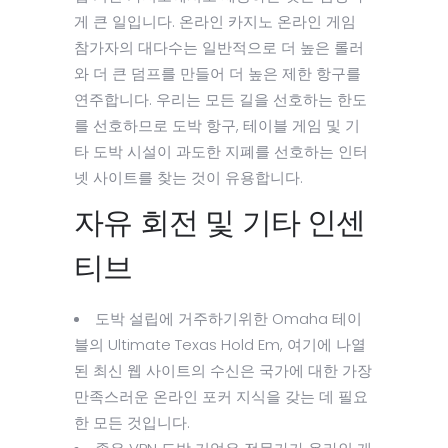
게 큰 일입니다. 온라인 카지노 온라인 게임
참가자의 대다수는 일반적으로 더 높은 롤러
와 더 큰 덤프를 만들어 더 높은 제한 항구를
연주합니다. 우리는 모든 길을 선호하는 한도
를 선호하므로 도박 항구, 테이블 게임 및 기
타 도박 시설이 과도한 지폐를 선호하는 인터
넷 사이트를 찾는 것이 유용합니다.
자유 회전 및 기타 인센
티브
도박 설립에 거주하기위한 Omaha 테이
블의 Ultimate Texas Hold Em, 여기에 나열
된 최신 웹 사이트의 수신은 국가에 대한 가장
만족스러운 온라인 포커 지식을 갖는 데 필요
한 모든 것입니다.