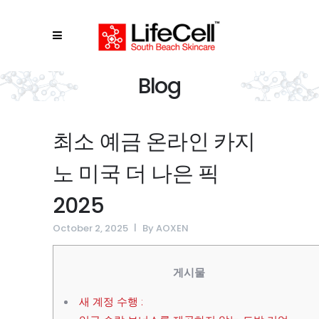
Blog
최소 예금 온라인 카지
노 미국 더 나은 픽
2025
October 2, 2025
By
AOXEN
게시물
새 계정 수행 :