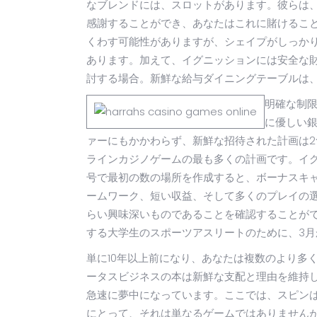
なブレンドには、スロットがあります。彼らは
感謝することができ、あなたはこれに賭けることがで
くわす可能性がありますが、シェイプがしっか
あります。加えて、イグニッションには安全な
討する場合。新鮮な給与ダイニングテーブルは
明確な制
に優しい
ァーにもかかわらず、新鮮な招待された計画は2つ
ラインカジノゲームの最も多くの計画です。イ
号で最初の数の場所を作成すると、ボーナスキャッ
ームワーク、短い収益、そして多くのプレイの
らい興味深いものであることを確認することがで
する大学生のスポーツアスリートのために、3
単に10年以上前になり、あなたは複数のより多
ータスビジネスの本は新鮮な支配と理由を維持
急速に夢中になっています。ここでは、スピン
にとって、それは単なるゲームではありません