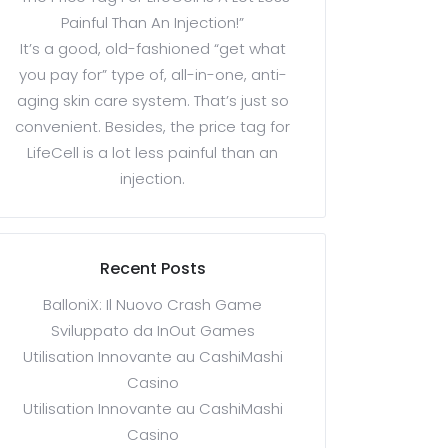
Painful Than An Injection!”
It’s a good, old-fashioned “get what
you pay for” type of, all-in-one, anti-
aging skin care system. That’s just so
convenient. Besides, the price tag for
LifeCell is a lot less painful than an
injection.
Recent Posts
BalloniX: Il Nuovo Crash Game
Sviluppato da InOut Games
Utilisation Innovante au CashiMashi
Casino
Utilisation Innovante au CashiMashi
Casino