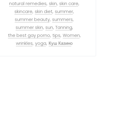
natural remedies
skin
skin care
skincare
skin diet
summer
summer beauty
summers
summer skin
sun
Tanning
the best gay porno
tips
Women
wrinkles
yoga
Куш Казино