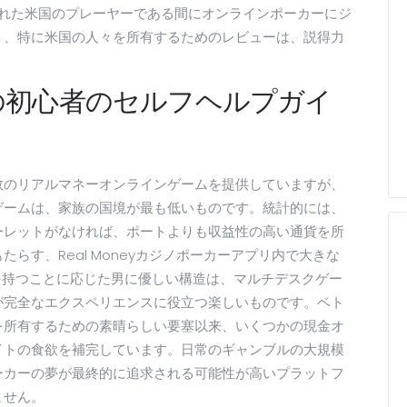
優れた米国のプレーヤーである間にオンラインポーカーにジ
ト、特に米国の人々を所有するためのレビューは、説得力
の初心者のセルフヘルプガイ
数のリアルマネーオンラインゲームを提供していますが、
ゲームは、家族の国境が最も低いものです。統計的には、
ーレットがなければ、ポートよりも収益性の高い通貨を所
らす、Real Moneyカジノポーカーアプリ内で大きな
larを持つことに応じた男に優しい構造は、マルチデスクゲー
が完全なエクスペリエンスに役立つ楽しいものです。ベト
を所有するための素晴らしい要塞以来、いくつかの現金オ
イトの食欲を補完しています。日常のギャンブルの大規模
ーカーの夢が最終的に追求される可能性が高いプラットフ
ません。