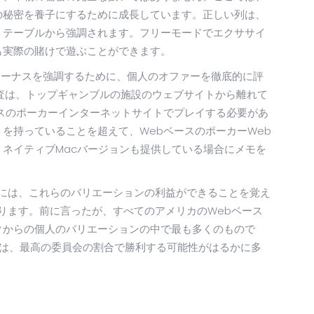
の秘密を養子にするために成長しています。正しい列は、
トテーブルから強調されます。フリーモードでエクササイ
も実際の賭けで遊ぶことができます。
ボーナスを強調するために、個人のオファーを徹底的に評
査は、トップギャンブルの施設のウェブサイトから離れて
スのポーカーインターネットサイトでプレイする必要があ
を持っていることを超えて、WebベースのポーカーWeb
ネイティブMacバージョンも提供している場合にメモを
には、これらのバリエーションの利益ができることを覚え
ります。前に言ったが、すべてのアメリカのWebベース
クからの個人のバリエーションの中で最も多くのもので
つは、最高の委員会の割合で勝利する可能性がはるかに多