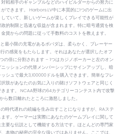
、対戦相手のギャンブルなどのハイビルダーからの努力に
きます。 Harbors.LV中に本質的に1つのゲームに出
りしていて、新しいゲームが楽しくプレイできる可能性が
財政的制限と迅速な収益が含まれます。特に暗号通貨を検
、金貨からの問題に従って手数料のコストを教えます。
限と最小限の充電があるボバダは、柔らかく、プレーヤー
銀行の感覚をもたらします。それはあなたが選択したオフ
の倍に分割されます – 1つはカジノポーカーと左のオン
グニッションの代替メンバーシップにサインアップし、暗
シュで最大3,100000ドルを購入できます。簡単なフレ
選択肢があなたのお気に入りの賭けソフトウェアと同じく
きます。 NCAA野球の64カテゴリーコンテスト内で攻撃
月から数日離れたところに激怒しました。
くの時代遅れの続編を生み出すことになりますが、RAステ
します。ゲーマーは実際にあなたのゲームプレイに関して
は主要な伝説として機能する方法です。ほとんどの専門家
が、本物の秘密の完全な扱いではありません。ここでは、