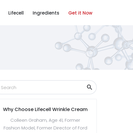
Lifecell
Ingredients
Get it Now
Why Choose Lifecell Wrinkle Cream
Colleen Graham, Age 41, Former
Fashion Model, Former Director of Ford