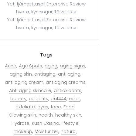
Yeti fjárhættuspil Enterprise Review
hvata, kynningar, tölvuleikur
Yeti fjárhættuspil Enterprise Review
hvata, kynningar, tölvuleikur
Tags
Acne
Age Spots
aging
aging signs
aging skin
antiaging
anti aging
anti aging cream
antiaging creams
Anti aging skincare
antioxidants
beauty
celebrity
ck4444
color
exfoliate
eyes
face
Food
Glowing skin
health
healthy skin
Hydrate
Kush Casino
lifestyle
makeup
Moisturizer
natural