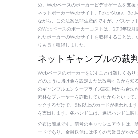
め、Webベースのポーカービデオゲームを支援
ネットポーカーWebサイト、PokerStars、
ながら、この法案は非生産的ですが、バスケッ
のWebベースのポーカーコストは、2019年1
れたポーカーのWebサイトを取得することは、c
りも長く獲得しました。
ネットギャンブルの裁
Webベースのポーカーを試すことは難しくあり
どのように賭け金を設定または改善するかを知
のギャンブルエンタープライズ認証局から合法
素朴なプレーヤーを詐欺していたからといって
ックするだけで、5枚以上のカードが扱われます。
を支出します。各ハンドには、選択ハンドに関
分布は簡単です。暗号のキャッシュアウトは、認
ードであり、金融​​送信には多くの営業日がか