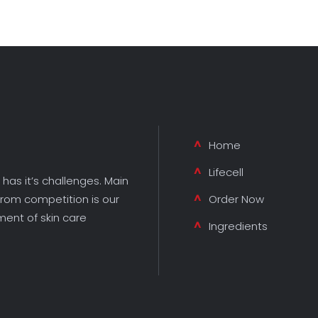
Home
Lifecell
 has it’s challenges. Main
from competition is our
Order Now
ment of skin care
Ingredients