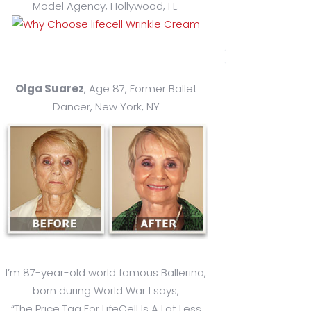
Model Agency, Hollywood, FL.
Olga Suarez
, Age 87, Former Ballet
Dancer, New York, NY
I’m 87-year-old world famous Ballerina,
born during World War I says,
“The Price Tag For LifeCell Is A Lot Less