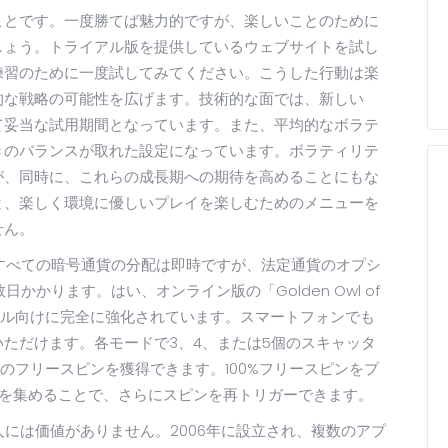
ことです。一度勝てば魅力的ですが、楽しいことのために
しょう。トライアル版を提供しているウェブサイトを試し
練習のために一度試してみてください。こうした行動は楽
的な戦略の可能性を広げます。技術的な面では、新しい
ら見て妥当な試用期間となっています。また、平均的なボラテ
きのバランスが取れた設定になっています。ボラティリテ
が、同時に、これらの成長期への期待を高めることにもな
と、楽しく環境に優しいプレイを楽しむためのメニューを
せん。
すべての暗号通貨の分配は即時ですが、法定通貨のオプシ
かかります。はい、オンライン版の「Golden Owl of
バイル向けに完全に強化されています。スマートフォンでも
ただけます。各モードで3、4、または5個のスキャッタ
回のフリースピンを獲得できます。100%フリースピンをプ
ーを集めることで、さらにスピンを再トリガーできます。
い人には価値がありません。2006年に設立され、複数のアプ