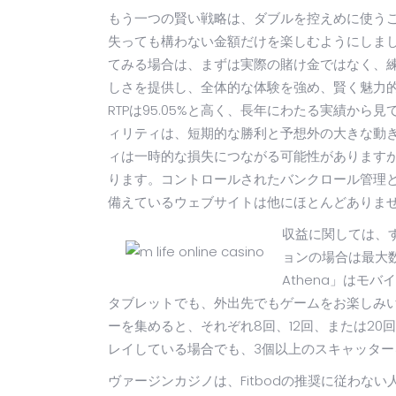
もう一つの賢い戦略は、ダブルを控えめに使う
失っても構わない金額だけを楽しむようにしま
てみる場合は、まずは実際の賭け金ではなく、
しさを提供し、全体的な体験を強め、賢く魅力
RTPは95.05%と高く、長年にわたる実績か
ィリティは、短期的な勝利と予想外の大きな動
ィは一時的な損失につながる可能性があります
ります。コントロールされたバンクロール管理
備えているウェブサイトは他にほとんどありま
収益に関しては、
ョンの場合は最大数日
Athena」はモ
タブレットでも、外出先でもゲームをお楽しみい
ーを集めると、それぞれ8回、12回、または20
レイしている場合でも、3個以上のスキャッタ
ヴァージンカジノは、Fitbodの推奨に従わな