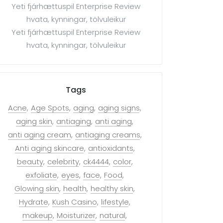
Yeti fjárhættuspil Enterprise Review
hvata, kynningar, tölvuleikur
Yeti fjárhættuspil Enterprise Review
hvata, kynningar, tölvuleikur
Tags
Acne
Age Spots
aging
aging signs
aging skin
antiaging
anti aging
anti aging cream
antiaging creams
Anti aging skincare
antioxidants
beauty
celebrity
ck4444
color
exfoliate
eyes
face
Food
Glowing skin
health
healthy skin
Hydrate
Kush Casino
lifestyle
makeup
Moisturizer
natural