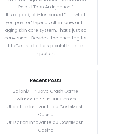
Painful Than An Injection!”
It’s a good, old-fashioned “get what
you pay for” type of, all-in-one, anti-
aging skin care system. That’s just so
convenient. Besides, the price tag for
LifeCell is a lot less painful than an
injection.
Recent Posts
BalloniX: Il Nuovo Crash Game
Sviluppato da InOut Games
Utilisation Innovante au CashiMashi
Casino
Utilisation Innovante au CashiMashi
Casino