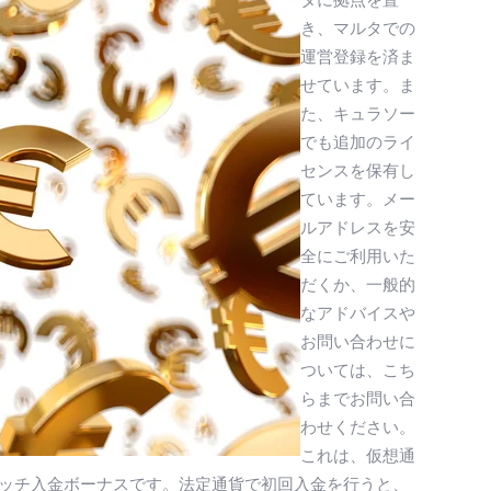
き、マルタでの
運営登録を済ま
せています。ま
た、キュラソー
でも追加のライ
センスを保有し
ています。メー
ルアドレスを安
全にご利用いた
だくか、一般的
なアドバイスや
お問い合わせに
ついては、こち
らまでお問い合
わせください。
これは、仮想通
マッチ入金ボーナスです。法定通貨で初回入金を行うと、