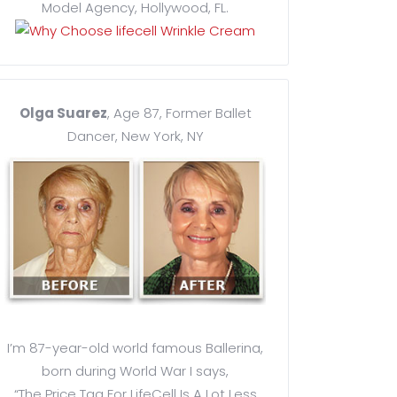
Model Agency, Hollywood, FL.
Olga Suarez
, Age 87, Former Ballet
Dancer, New York, NY
I’m 87-year-old world famous Ballerina,
born during World War I says,
“The Price Tag For LifeCell Is A Lot Less