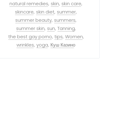
natural remedies
skin
skin care
skincare
skin diet
summer
summer beauty
summers
summer skin
sun
Tanning
the best gay porno
tips
Women
wrinkles
yoga
Куш Казино