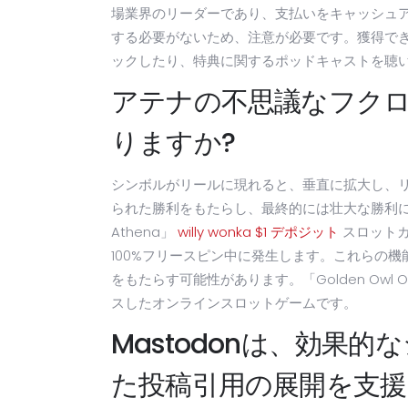
場業界のリーダーであり、支払いをキャッシュ
する必要がないため、注意が必要です。獲得で
ックしたり、特典に関するポッドキャストを聴
アテナの不思議なフク
りますか?
シンボルがリールに現れると、垂直に拡大し、
られた勝利をもたらし、最終的には壮大な勝利につなが
Athena」
willy wonka $1 デポジット
スロットカ
100%フリースピン中に発生します。これらの
をもたらす可能性があります。「Golden Owl Out 
スしたオンラインスロットゲームです。
Mastodonは、効果
た投稿引用の展開を支援