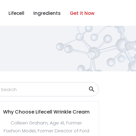
Lifecell
Ingredients
Get it Now
Why Choose Lifecell Wrinkle Cream
Colleen Graham, Age 41, Former
Fashion Model, Former Director of Ford