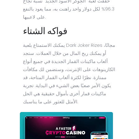
حققت لعبة "الجوكر الأسود الجديد" نسبة نجاح
96.3% لكل دولار واحد راهنت به، مما يعود بالنفع
على لاعبيها.
فواكه الشتاء
يمكنك الاستمتاع بلعبة Dark Joker Rizes مجانًا،
أو يمكنك ربح المال من خلال العملات. ستجد
ألعاب ماكينات القمار الجديدة في جميع أنواع
الكازينوهات على الإنترنت، وستضمن لك مكافآت
ممتازة. نظرًا لكثرة ألعاب القمار المتاحة، قد
يكون الأمر صعبًا بعض الشيء في البداية. تجربة
ماكينات قمار أخرى بأموال حقيقية هي الحل
الأمثل للعثور على ما يناسبك.