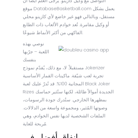
التواصل مع وكيل كازينو. يُرجى العلم أيضًا أن
موقع DatabaseBasketball.com يعمل بشكل
مستقل، وبالتالي فهو غير خاضع لأي كازينو محلي
أو وكيل مقامرة. تُعد خوادم الألعاب ذات الطابع
الفاكهي من أكثر الأنماط شيوعًا.
نوصي بهذه
اللعبة – جرّبها
بنفسك
مستقبلاً. لا، مع ذلك، يُقدّم نموذج Jokerizer
تجربة لعب شيّقة. ماكينات القمار الأساسية
المجانية 100%. قد تُدرّ عليك لعبة Black Joker
Rizes الجديدة أموالاً طائلة، لكنها ستُثير حماسك
بمظهرها الخارجي. ستُدرك جودة الرسومات،
وصوتها المُثير، ومجموعة واسعة من الدلالات.
الملفات الشخصية لديها نفس الخوادم، وهي
مُربحة للغاية.
إنفاق أفضل في