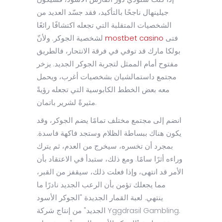
جيلينهال ناجحًا بالتأكيد، فقد جسّد العديد من
الشخصيات المتقلبة التي تجعله اكتشافًا رائعًا
فتى
mostbet casino
لشخصية الجوكر. ولأنّ
بولكا مارك قد توفي في فرقة الانتحار، فالطريق
مفتوح أمام الممثل لتجربة الجوكر الجديد.
يزخر
مجتمع داستمالشيان بشخصيات أغرب، ويحمل
معه بعض الخطط الكابوسية التي تجعله رؤيةً
مثيرةً لشرير باتمان.
انضم إلى مجتمع مختلف تمامًا يضم الجوكر، وقد
يكون هناك ببساطة الظلام وستجد فاكهة فاسدة.
بمجرد أن تخسره، سيخرج من العدم، ثم يترك
وراءه أثرًا سامًا. ومع ذلك، ستبدأ في الاعتقاد بأن
الأمر قد انتهى، وإذا فعلت ذلك، سيقفز من القبر،
مما يجعلك تؤمن بأن الرعب الجديد نادرًا ما
ينتهي. لعبة القمار الجديدة "الجوكر الأسود
الجديد" من إنتاج شركة Yggdrasil Gambling.