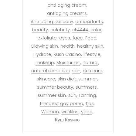
anti aging cream
antiaging creams
Anti aging skincare
antioxidants
beauty
celebrity
ck4444
color
exfoliate
eyes
face
Food
Glowing skin
health
healthy skin
Hydrate
Kush Casino
lifestyle
makeup
Moisturizer
natural
natural remedies
skin
skin care
skincare
skin diet
summer
summer beauty
summers
summer skin
sun
Tanning
the best gay porno
tips
Women
wrinkles
yoga
Куш Казино