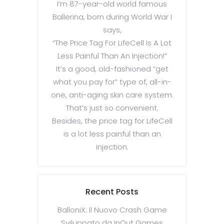
I’m 87-year-old world famous
Ballerina, born during World War I
says,
“The Price Tag For LifeCell Is A Lot
Less Painful Than An Injection!”
It’s a good, old-fashioned “get
what you pay for” type of, all-in-
one, anti-aging skin care system.
That’s just so convenient.
Besides, the price tag for LifeCell
is a lot less painful than an
injection.
Recent Posts
BalloniX: Il Nuovo Crash Game
Sviluppato da InOut Games