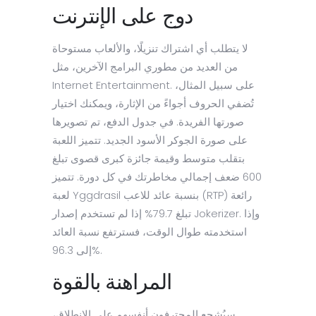
دوج على الإنترنت
لا يتطلب أي اشتراك تنزيلًا، والألعاب مستوحاة
من العديد من مطوري البرامج الآخرين، مثل
Internet Entertainment. على سبيل المثال،
تُضفي الحروف أجواءً من الإثارة، ويمكنك اختيار
صورتها الفريدة. في جدول الدفع، تم تصويرها
على صورة الجوكر الأسود الجديد. تتميز اللعبة
بتقلب متوسط ​​وقيمة جائزة كبرى قصوى تبلغ
600 ضعف إجمالي مخاطرتك في كل دورة. تتميز
لعبة Yggdrasil بنسبة عائد للاعب (RTP) رائعة
تبلغ 79.7% إذا لم تستخدم إصدار Jokerizer. وإذا
استخدمته طوال الوقت، فسترتفع نسبة العائد
إلى 96.3%.
المراهنة بالقوة
سيُشجع المحترفون أنفسهم على الانطلاق،