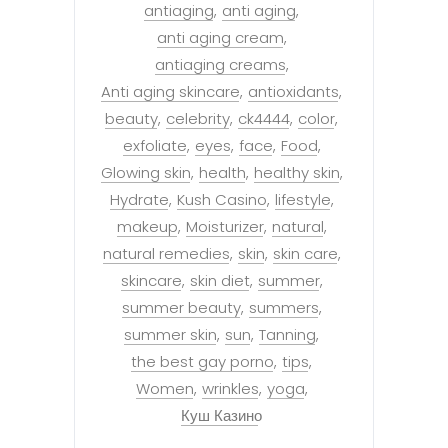
antiaging
anti aging
anti aging cream
antiaging creams
Anti aging skincare
antioxidants
beauty
celebrity
ck4444
color
exfoliate
eyes
face
Food
Glowing skin
health
healthy skin
Hydrate
Kush Casino
lifestyle
makeup
Moisturizer
natural
natural remedies
skin
skin care
skincare
skin diet
summer
summer beauty
summers
summer skin
sun
Tanning
the best gay porno
tips
Women
wrinkles
yoga
Куш Казино