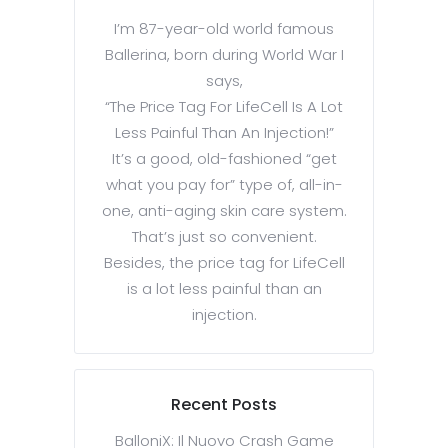
I’m 87-year-old world famous
Ballerina, born during World War I
says,
“The Price Tag For LifeCell Is A Lot
Less Painful Than An Injection!”
It’s a good, old-fashioned “get
what you pay for” type of, all-in-
one, anti-aging skin care system.
That’s just so convenient.
Besides, the price tag for LifeCell
is a lot less painful than an
injection.
Recent Posts
BalloniX: Il Nuovo Crash Game