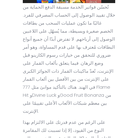
تُحسّن فواتير الخدمة مسبقة الدفع الحماية من
خلال تقييد الوصول إلى الحساب المصرفي للفرد.
غالبًا ما تكون عمليات السحب من بطاقات
الخصم صغيرة وبسيطة، مما يُسهّل على اللاعبين
الوصول إلى أرباحهم. لا تفترض أبدًا أن جميع أنواع
البطاقات مُعترف بها على قدم المساواة، وهو أمر
ضروري للتحقق من خيارات رسوم الكازينو قبل
وضع الرهان. فيما يتعلق بألعاب القمار على
الإنترنت، تُعدّ ماكينات القمار ذات الجوائز الكبرى
على الإنترنت من بين الأفضل بين ألعاب القمار
في الهند. هناك بالتأكيد موانئ مثل 777 Flame
Hit وDivine Luck وGood Fruit Bonanza من
بين معظم شبكات الألعاب الأعلى تقييمًا على
الإنترنت.
على الرغم من عدم قدرتك على الالتزام بهذا
النوع من القيود، إلا إذا تسببت لك المقامرة